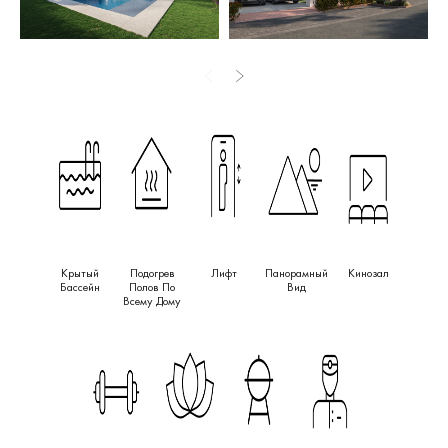
Albaida, с отделкой высокого уровня, включая
аэротермические системы кондиционирования, «умный дом»,
подогрев полов и напольные покрытия из натурального камня
большого формата.
Особое внимание уделено образу жизни и благополучию: в
стоимость входит годовое членство в El Campanario Golf &
Country Club. Жители получают доступ к частному 9-
луночному гольф-полю, спа-комплексу, крытому бассейну,
тренажерному залу, средиземноморскому ресторану,
коворкинг-зонам, детскому клубу, а также теннисным и
Крытый
Подогрев
Лифт
Панорамный
Кинозал
падел-кортам — все в пешей доступности. Элегантный
Бассейн
Полов По
Вид
дизайн, премиальные характеристики и привилегированное
Всему Дому
расположение делают этот проект новым ориентиром
современной жизни на Коста-дель-Соль.