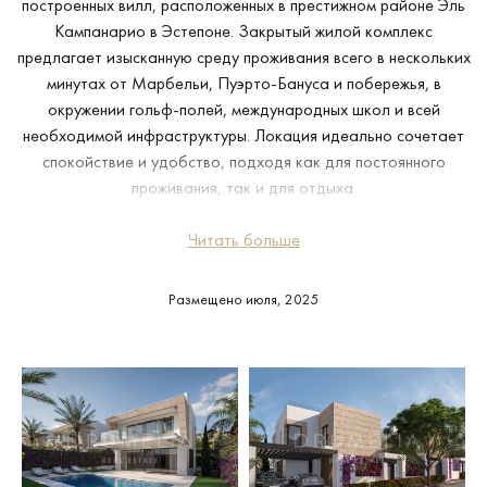
построенных вилл, расположенных в престижном районе Эль
Кампанарио в Эстепоне. Закрытый жилой комплекс
предлагает изысканную среду проживания всего в нескольких
минутах от Марбельи, Пуэрто-Бануса и побережья, в
окружении гольф-полей, международных школ и всей
необходимой инфраструктуры. Локация идеально сочетает
спокойствие и удобство, подходя как для постоянного
проживания, так и для отдыха.
Каждая вилла продумана до мелочей и отличается чистыми
Читать больше
архитектурными линиями и просторными, наполненными
светом интерьерами, которые гармонично переходят в
Размещено июля, 2025
благоустроенные сады, частные бассейны и солярии на
крыше с джакузи. В домах предусмотрены пять спален с
ванными комнатами en suite, просторные открытые гостиные и
столовые зоны, а также многофункциональные подвальные
помещения, которые можно оборудовать под тренажерный
зал, кинотеатр или дополнительное жилое пространство.
Виллы полностью меблированы и оформлены студией La