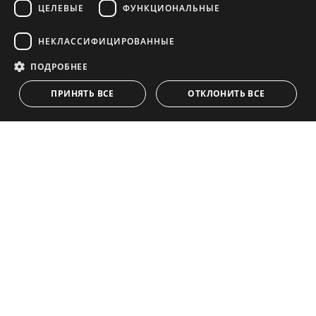
ЦЕЛЕВЫЕ
ФУНКЦИОНАЛЬНЫЕ
НАВИГАЦИЯ
КОЛЛЕКЦИЯ
FRENCH
POLISH
Объекты
Эксклюзивы
НЕКЛАССИФИЦИРОВАННЫЕ
NORWEGIAN
Путеводители
Недавно Построенный
ПОДРОБНЕЕ
СВЯЗАТЬСЯ
DUTCH
Команда
Пляж Фронтлайн
ПРИНЯТЬ ВСЕ
ОТКЛОНИТЬ ВСЕ
Блог
Карьера
СВЯЗАТЬСЯ
info@drumelia.com
+34 952 766 950
Офис штаб-квартиры компании Drumelia
Centro de Negocios Puerta de Banus