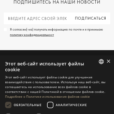
ПОДПИШИТЕСЬ НА НАШИ НОВОСТИ
Я согласен(-на) получать информацию по почте и я принимаю
политику конфиденциальност
×
Этот веб-сайт использует файлы
СВЯЖИТЕСЬ С НАМИ
cookie
ENGLISH
Этот веб-сайт использует файлы cookie для улучшения
ЗАПРОСИТЬ ДОПОЛНИТЕЛЬНУЮ
взаимодействия с пользователем. Используя наш веб-сайт, вы
SPANISH
ИНФОРМАЦИЮ
соглашаетесь на использование всех файлов cookie в
соответствии с нашей Политикой в ​​отношении файлов cookie.
GERMAN
СООБЩИТЕ НАМ
Подробнее о Политике использования файлов cookie
RUSSIAN
ОБЯЗАТЕЛЬНЫЕ
АНАЛИТИЧЕСКИЕ
SWEDISH