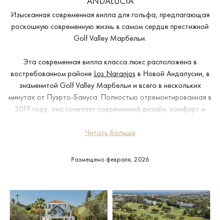
ANDALUCIA
Изысканная современная вилла для гольфа, предлагающая
роскошную современную жизнь в самом сердце престижной
Golf Valley Марбельи.
Эта современная вилла класса люкс расположена в
востребованном районе
Los Naranjos
в Новой Андалусии, в
знаменитой Golf Valley Марбельи и всего в нескольких
минутах от Пуэрто-Бануса. Полностью отремонтированная в
2019 году, она сочетает современный дизайн, комфорт и
жизнь на первой линии гольфа в одном из самых устоявшихся
жилых районов региона.
Читать больше
Расположенная на участке площадью 1 430 м² с застройкой
Размещено февраля, 2026
590 м², вилла ориентирована на юг и открывает виды на
поле для гольфа Robert Trent Jones Sr. и Средиземное море.
Окруженная элитной недвижимостью, она обеспечивает как
приватность, так и выраженное ощущение эксклюзивности,
оставаясь при этом рядом со всей инфраструктурой.