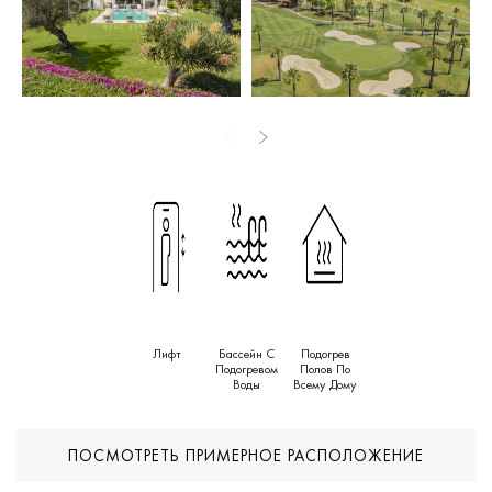
Главный уровень включает просторную гостиную и столовую
открытой планировки с камином, деревянными полами,
выделенным рабочим уголком и стеклянными дверями от
пола до потолка, ведущими на просторные террасы.
Элегантная современная кухня дополнена вторым лаунж-
пространством и дополнительной кухонной зоной, что
делает дом удобным как для приема гостей, так и для
семейной жизни. Шесть спален с ванными комнатами en suite
обеспечивают комфорт во всем доме.
Жизнь на открытом воздухе занимает центральное место:
несколько террас предназначены для обедов, отдыха и
Лифт
Бассейн С
Подогрев
солнечных ванн, а также есть подогреваемый бассейн и
Подогревом
Полов По
ландшафтный сад. Среди премиальных удобств — лифт,
Воды
Всему Дому
панорамное остекление, продуманное освещение, климат-
контроль и частная парковка.
ПОСМОТРЕТЬ ПРИМЕРНОЕ РАСПОЛОЖЕНИЕ
В нескольких минутах от Los Naranjos Golf Club, пляжей,