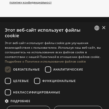
политику конфиденциальност
×
Этот веб-сайт использует файлы
СВЯЖИТЕСЬ С НАМИ
cookie
ENGLISH
Этот веб-сайт использует файлы cookie для улучшения
ЗАПРОСИТЬ ДОПОЛНИТЕЛЬНУЮ
взаимодействия с пользователем. Используя наш веб-сайт, вы
SPANISH
ИНФОРМАЦИЮ
соглашаетесь на использование всех файлов cookie в
соответствии с нашей Политикой в ​​отношении файлов cookie.
GERMAN
СООБЩИТЕ НАМ
Подробнее о Политике использования файлов cookie
RUSSIAN
ОБЯЗАТЕЛЬНЫЕ
АНАЛИТИЧЕСКИЕ
SWEDISH
ЦЕЛЕВЫЕ
ФУНКЦИОНАЛЬНЫЕ
НАВИГАЦИЯ
КОЛЛЕКЦИЯ
FRENCH
POLISH
Объекты
Эксклюзивы
НЕКЛАССИФИЦИРОВАННЫЕ
NORWEGIAN
Путеводители
Недавно Построенный
ПОДРОБНЕЕ
СВЯЗАТЬСЯ
DUTCH