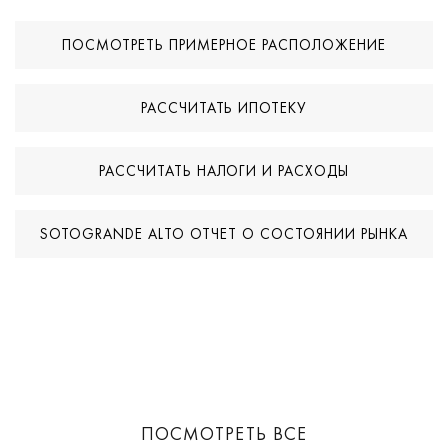
прямым выходом в гараж полностью изолирована от
основной части дома.
ПОСМОТРЕТЬ ПРИМЕРНОЕ РАСПОЛОЖЕНИЕ
На участке — подогреваемый бассейн на терракотовой
террасе. Сад оформлен в несколько террас, сделанных с
РАССЧИТАТЬ ИПОТЕКУ
помощью облицованных камнем подпорных стен, а вдоль
бассейна проходит крытая пергола. Современная
инфраструктура включает солнечные батареи и водяной
РАССЧИТАТЬ НАЛОГИ И РАСХОДЫ
теплый пол на всех трех уровнях.
SOTOGRANDE ALTO ОТЧЕТ О СОСТОЯНИИ РЫНКА
Эта вилла идеально подходит для семейной жизни в течение
всего года — архитектурно продуманная, оснащенная всеми
необходимыми коммуникациями и расположенная в одном из
самых благоустроенных жилых районов Сотогранде.
ПОСМОТРЕТЬ ВСЕ