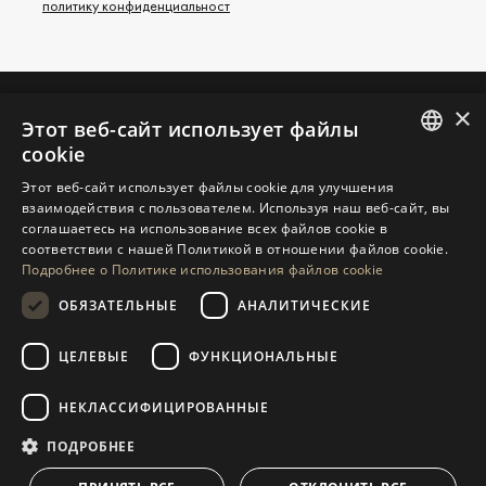
политику конфиденциальност
×
Этот веб-сайт использует файлы
СВЯЖИТЕСЬ С НАМИ
cookie
ENGLISH
Этот веб-сайт использует файлы cookie для улучшения
ЗАПРОСИТЬ ДОПОЛНИТЕЛЬНУЮ
взаимодействия с пользователем. Используя наш веб-сайт, вы
SPANISH
ИНФОРМАЦИЮ
соглашаетесь на использование всех файлов cookie в
соответствии с нашей Политикой в ​​отношении файлов cookie.
GERMAN
СООБЩИТЕ НАМ
Подробнее о Политике использования файлов cookie
RUSSIAN
ОБЯЗАТЕЛЬНЫЕ
АНАЛИТИЧЕСКИЕ
SWEDISH
ЦЕЛЕВЫЕ
ФУНКЦИОНАЛЬНЫЕ
НАВИГАЦИЯ
КОЛЛЕКЦИЯ
FRENCH
POLISH
Объекты
Эксклюзивы
НЕКЛАССИФИЦИРОВАННЫЕ
NORWEGIAN
Путеводители
Недавно Построенный
ПОДРОБНЕЕ
СВЯЗАТЬСЯ
DUTCH