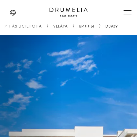
Men
ТОЧНАЯ ЭСТЕПОНА
VELAYA
ВИЛЛЫ
D3939