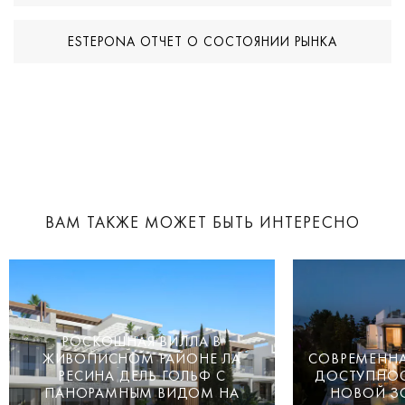
ESTEPONA ОТЧЕТ О СОСТОЯНИИ РЫНКА
ВАМ ТАКЖЕ МОЖЕТ БЫТЬ ИНТЕРЕСНО
РОСКОШНАЯ ВИЛЛА В
ЖИВОПИСНОМ РАЙОНЕ ЛА
СОВРЕМЕННА
РЕСИНА ДЕЛЬ ГОЛЬФ С
ДОСТУПНОС
ПАНОРАМНЫМ ВИДОМ НА
НОВОЙ З