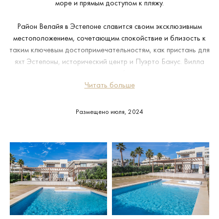
море и прямым доступом к пляжу.
Район Велайя в Эстепоне славится своим эксклюзивным
местоположением, сочетающим спокойствие и близость к
таким ключевым достопримечательностям, как пристань для
яхт Эстепоны, исторический центр и Пуэрто Банус. Вилла
расположена в спокойном и удобном месте, недалеко от
природных парков и пляжей Эстепоны, а из окон открывается
Читать больше
вид на Гибралтар и Африку.
Размещено июля, 2024
Особняк площадью 450 м², расположенный на участке
площадью 700 м², прекрасно вписывается в прибрежную
зону. В его оформлении использованы высококачественные
материалы и изысканные архитектурные элементы, включая
открытую планировку и кухню открытой планировки.
Интерьер включает в себя светлые гостиные, просторную
столовую, пять спокойных спален с потрясающими видами и
четыре современные ванные комнаты. Такие ключевые
элементы, как частный бассейн, гидромассажная ванна и