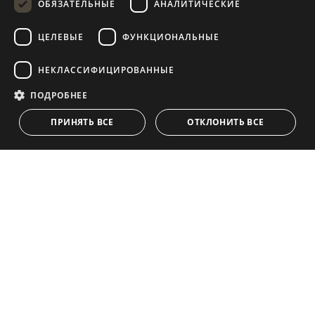
ОБЯЗАТЕЛЬНЫЕ
АНАЛИТИЧЕСКИЕ
SWEDISH
ЦЕЛЕВЫЕ
ФУНКЦИОНАЛЬНЫЕ
НАВИГАЦИЯ
КОЛЛЕКЦИЯ
FRENCH
POLISH
Объекты
Эксклюзивы
НЕКЛАССИФИЦИРОВАННЫЕ
NORWEGIAN
Путеводители
Недавно Построенный
ПОДРОБНЕЕ
СВЯЗАТЬСЯ
DUTCH
Команда
Пляж Фронтлайн
ПРИНЯТЬ ВСЕ
ОТКЛОНИТЬ ВСЕ
Блог
Карьера
СВЯЗАТЬСЯ
info@drumelia.com
+34 952 766 950
Офис штаб-квартиры компании Drumelia