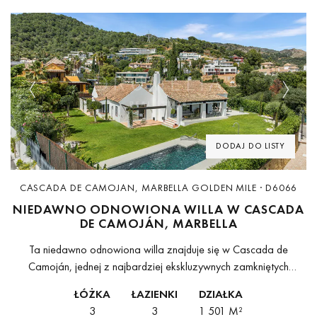
Previous
Next
DODAJ DO LISTY
CASCADA DE CAMOJAN, MARBELLA GOLDEN MILE · D6066
NIEDAWNO ODNOWIONA WILLA W CASCADA
DE CAMOJÁN, MARBELLA
Ta niedawno odnowiona willa znajduje się w Cascada de
Camoján, jednej z najbardziej ekskluzywnych zamkniętych
społeczności Marbelli, niedaleko Złotej Mili i centrum miasta.
ŁÓŻKA
ŁAZIENKI
DZIAŁKA
Łącząc śródziemnomorską architekturę z nowoczesnymi
3
3
1 501 M²