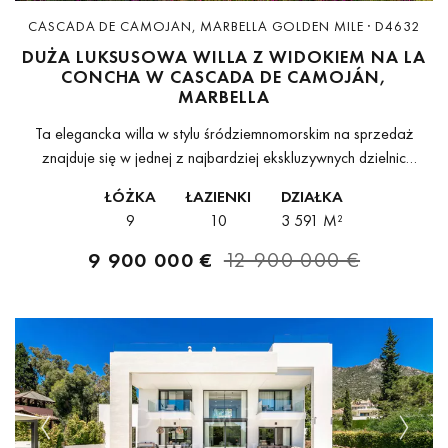
CASCADA DE CAMOJAN, MARBELLA GOLDEN MILE · D4632
DUŻA LUKSUSOWA WILLA Z WIDOKIEM NA LA
CONCHA W CASCADA DE CAMOJÁN,
MARBELLA
Ta elegancka willa w stylu śródziemnomorskim na sprzedaż
znajduje się w jednej z najbardziej ekskluzywnych dzielnic
Marbelli – w górnej części Złotej Mili, na terenie prywatnej i
ŁÓŻKA
ŁAZIENKI
DZIAŁKA
strzeżonej wspólnoty Cascada...
9
10
3 591 M²
9 900 000 €
12 900 000 €
Previous
Next