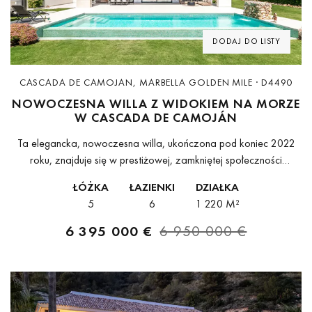
DODAJ DO LISTY
CASCADA DE CAMOJAN, MARBELLA GOLDEN MILE · D4490
NOWOCZESNA WILLA Z WIDOKIEM NA MORZE
W CASCADA DE CAMOJÁN
Ta elegancka, nowoczesna willa, ukończona pod koniec 2022
roku, znajduje się w prestiżowej, zamkniętej społeczności
Cascada de Camoján – jednej z najbardziej ekskluzywnych
ŁÓŻKA
ŁAZIENKI
DZIAŁKA
dzielnic Marbelli. Jej nowoczesny design oraz imponujące...
5
6
1 220 M²
6 395 000 €
6 950 000 €