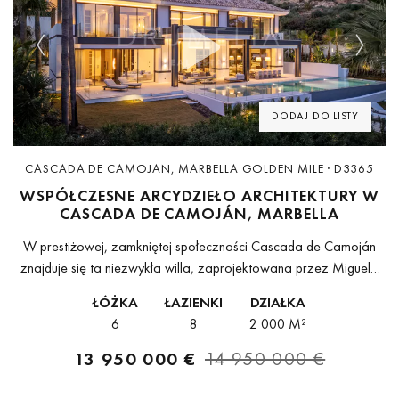
Previous
Next
DODAJ DO LISTY
CASCADA DE CAMOJAN, MARBELLA GOLDEN MILE · D3365
WSPÓŁCZESNE ARCYDZIEŁO ARCHITEKTURY W
CASCADA DE CAMOJÁN, MARBELLA
W prestiżowej, zamkniętej społeczności Cascada de Camoján
znajduje się ta niezwykła willa, zaprojektowana przez Miguela
Tobala – kwintesencja nowoczesnego luksusu. Położona na
ŁÓŻKA
ŁAZIENKI
DZIAŁKA
prywatnej działce o powierzchni 2.000 m² oferuje 1.347...
6
8
2 000 M²
13 950 000 €
14 950 000 €