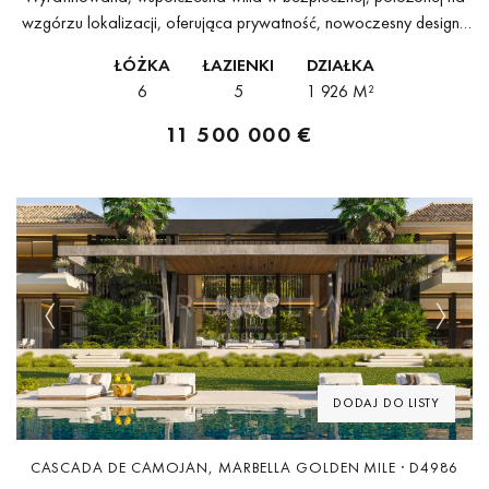
wzgórzu lokalizacji, oferująca prywatność, nowoczesny design i
płynne połączenie życia wewnątrz i na zewnątrz z widokami na
ŁÓŻKA
ŁAZIENKI
DZIAŁKA
Morze Śródziemne.Ta elegancka, współczesna willa znajduje...
6
5
1 926 M²
11 500 000 €
Previous
Next
DODAJ DO LISTY
CASCADA DE CAMOJAN, MARBELLA GOLDEN MILE · D4986