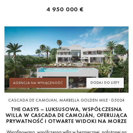
wnętrzami, nieruchomość...
4 950 000 €
Previous
Next
DODAJ DO LISTY
AGENCJA NA WYŁĄCZNOŚĆ
CASCADA DE CAMOJAN, MARBELLA GOLDEN MILE · D5024
THE OASYS – LUKSUSOWA, WSPÓŁCZESNA
WILLA W CASCADA DE CAMOJÁN, OFERUJĄCA
PRYWATNOŚĆ I OTWARTE WIDOKI NA MORZE
Wyrafinowana, współczesna willa w bezpiecznej, położonej na