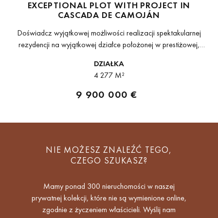
EXCEPTIONAL PLOT WITH PROJECT IN
CASCADA DE CAMOJÁN
Doświadcz wyjątkowej możliwości realizacji spektakularnej
rezydencji na wyjątkowej działce położonej w prestiżowej,
zamkniętej społeczności Cascada de Camoján, jednej z
DZIAŁKA
najbardziej ekskluzywnych enklaw mieszkaniowych w Marbelli.
4 277 M²
Położona na podwyższonej pozycji działka...
9 900 000 €
NIE MOŻESZ ZNALEŹĆ TEGO,
CZEGO SZUKASZ?
Mamy ponad 300 nieruchomości w naszej
prywatnej kolekcji, które nie są wymienione online,
zgodnie z życzeniem właścicieli. Wyślij nam