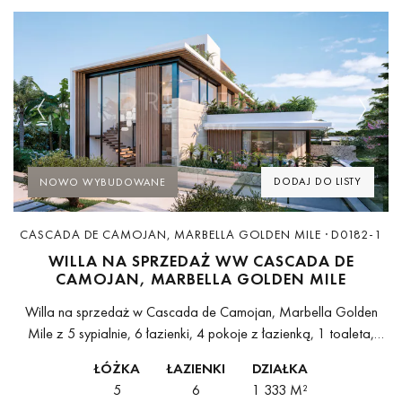
Previous
Next
DODAJ DO LISTY
NOWO WYBUDOWANE
CASCADA DE CAMOJAN, MARBELLA GOLDEN MILE · D0182-1
WILLA NA SPRZEDAŻ WW CASCADA DE
CAMOJAN, MARBELLA GOLDEN MILE
Willa na sprzedaż w Cascada de Camojan, Marbella Golden
Mile z 5 sypialnie, 6 łazienki, 4 pokoje z łazienką, 1 toaleta,
wbudowany 2026 i posiada basen (wlasny), garaż (wlasny) i...
ŁÓŻKA
ŁAZIENKI
DZIAŁKA
5
6
1 333 M²