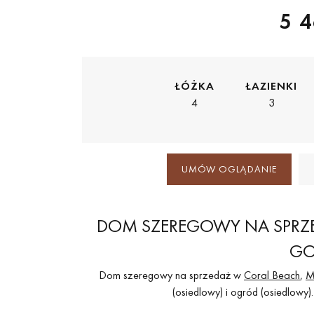
5 4
ŁÓŻKA
ŁAZIENKI
4
3
UMÓW OGLĄDANIE
DOM SZEREGOWY NA SPRZE
GO
Dom szeregowy na sprzedaż w
Coral Beach
,
M
(osiedlowy) i ogród (osiedlowy