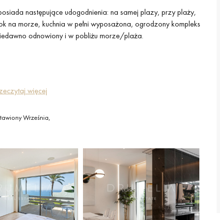
posiada następujące udogodnienia: na samej plazy, przy plaży,
widok na morze, kuchnia w pełni wyposażona, ogrodzony kompleks
niedawno odnowiony i w pobliżu morze/plaża.
zeczytaj więcej
tawiony Września,