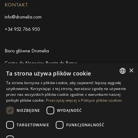
KONTAKT
info@drumelia.com
+34 952 766 950
Biuro główne Drumelia
Centro de Negocios Puerta de Banus
×
Edificio B, Local 11
Ta strona używa plików cookie
29660 Marbella
Ta strona korzysta z plików cookie, aby zapewnić lepszą wygodę
+34 952 766 950
ENGLISH
użytkowania. Korzystając z tej strony, wyrażasz zgodę na używanie
info@drumelia.com
przez nas wszystkich plików cookie zgodnie z warunkami naszej
SPANISH
polityki plików cookie.
Przeczytaj więcej o Polityce plików cookies
GERMAN
NIEZBĘDNE
WYDAJNOŚĆ
Linkedin
Instagram
Youtube
RUSSIAN
TARGETOWANIE
FUNKCJONALNOŚĆ
SWEDISH
© 2026 Drumelia Real Estate.
Warunki użytkowania
·
Polityka