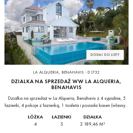
Previous
Next
DODAJ DO LISTY
LA ALQUERIA, BENAHAVIS · D1732
DZIALKA NA SPRZEDAŻ WW LA ALQUERIA,
BENAHAVIS
Dzialka na sprzedaż w La Alqueria, Benahavis z 4 sypialnie, 5
łazienki, 4 pokoje z łazienką, 1 toaleta i posiada basen (wlasny) i
garaż (wlasny). Wymiary: 652.02m² wybudowano i 2189.46m²...
ŁÓŻKA
ŁAZIENKI
DZIAŁKA
4
5
2 189,46 M²