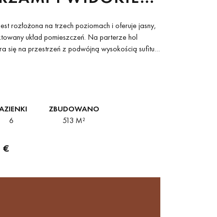
ORZE W GOLDEN
st rozłożona na trzech poziomach i oferuje jasny,
 MARBELLA
towany układ pomieszczeń. Na parterze hol
ra się na przestrzeń z podwójną wysokością sufitu,
alonu i...
AZIENKI
ZBUDOWANO
6
513 M²
 €