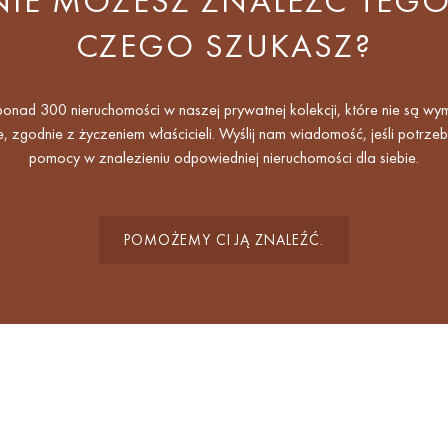
NIE MOŻESZ ZNALEŹĆ TEGO
CZEGO SZUKASZ?
nad 300 nieruchomości w naszej prywatnej kolekcji, które nie są wy
e, zgodnie z życzeniem właścicieli. Wyślij nam wiadomość, jeśli potrze
pomocy w znalezieniu odpowiedniej nieruchomości dla siebie.
POMOŻEMY CI JĄ ZNALEŹĆ.