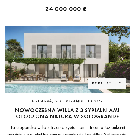
24 000 000 €
Previous
Next
DODAJ DO LISTY
LA RESERVA, SOTOGRANDE · D0235-1
NOWOCZESNA WILLA Z 3 SYPIALNIAMI
OTOCZONA NATURĄ W SOTOGRANDE
Ta elegancka willa z trzema sypialniami i trzema łazienkami
znajduje się w ekskluzywnym kompleksie Las Villas Sotogrande i