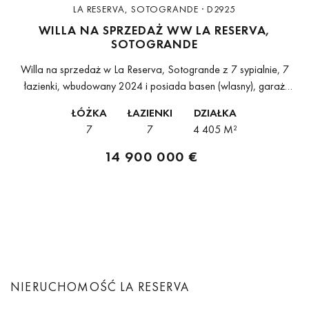
LA RESERVA, SOTOGRANDE · D2925
WILLA NA SPRZEDAŻ WW LA RESERVA,
SOTOGRANDE
Willa na sprzedaż w La Reserva, Sotogrande z 7 sypialnie, 7
łazienki, wbudowany 2024 i posiada basen (wlasny), garaż
(wlasny) i ogród (wlasny). Wymiary: 1758m² wybudowano,
ŁÓŻKA
ŁAZIENKI
DZIAŁKA
4405m² działka i 590m²...
7
7
4 405 M²
14 900 000 €
NIERUCHOMOŚĆ LA RESERVA