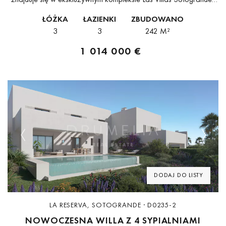
doskonale oddaje współczesny śródziemnomorski styl życia.
ŁÓŻKA
ŁAZIENKI
ZBUDOWANO
Zaprojektowana przez renomowane biuro Torras y...
3
3
242 M²
1 014 000 €
Previous
Next
DODAJ DO LISTY
LA RESERVA, SOTOGRANDE · D0235-2
NOWOCZESNA WILLA Z 4 SYPIALNIAMI