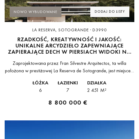
DODAJ DO LISTY
NOWO WYBUDOWANE
LA RESERVA, SOTOGRANDE · D3990
RZADKOŚĆ, KREATYWNOŚĆ I JAKOŚĆ:
UNIKALNE ARCYDZIEŁO ZAPEWNIAJĄCE
ZAPIERAJĄCE DECH W PIERSIACH WIDOKI NA
MORZE I POLE GOLFOWE W LA RESERVA DE
Zaprojektowana przez Fran Silvestre Arquitectos, ta willa
SOTOGRANDE
położona w prestiżowej La Reserva de Sotogrande, jest miejscem
docelowym dla osób o otwartych umysłach, poszukujących życia
ŁÓŻKA
ŁAZIENKI
DZIAŁKA
w stylu kurortu jako części codziennego...
6
7
2 451 M²
8 800 000 €