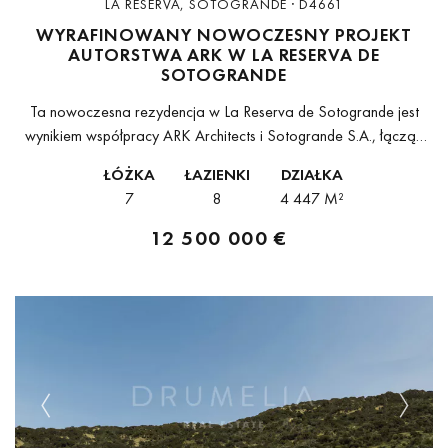
LA RESERVA, SOTOGRANDE · D4661
WYRAFINOWANY NOWOCZESNY PROJEKT
AUTORSTWA ARK W LA RESERVA DE
SOTOGRANDE
Ta nowoczesna rezydencja w La Reserva de Sotogrande jest
wynikiem współpracy ARK Architects i Sotogrande S.A., łącząc
precyzję architektury z harmonią natury. Projekt, inspirowany
ŁÓŻKA
ŁAZIENKI
DZIAŁKA
zasadami bioarchitektury, wykorzystuje światło, przestrzeń i...
7
8
4 447 M²
12 500 000 €
Previous
Next