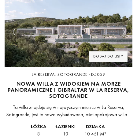
Previous
Next
DODAJ DO LISTY
LA RESERVA, SOTOGRANDE · D5059
NOWA WILLA Z WIDOKIEM NA MORZE
PANORAMICZNE I GIBRALTAR W LA RESERVA,
SOTOGRANDE
Ta willa znajduje się w najwyższym miejscu w La Reserva,
Sotogrande, jest to nowo wybudowana, ośmiopokojowa willa o
powierzchni 3,981 m ², na południowej powierzchni o
ŁÓŻKA
ŁAZIENKI
DZIAŁKA
powierzchni 10,451 m ²,...
8
10
10 451 M²