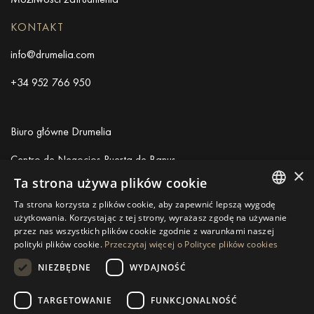
KONTAKT
info@drumelia.com
+34 952 766 950
Biuro główne Drumelia
Centro de Negocios Puerta de Banus
×
Edificio B, Local 11
Ta strona używa plików cookie
29660 Marbella
Ta strona korzysta z plików cookie, aby zapewnić lepszą wygodę
+34 952 766 950
ENGLISH
użytkowania. Korzystając z tej strony, wyrażasz zgodę na używanie
info@drumelia.com
przez nas wszystkich plików cookie zgodnie z warunkami naszej
SPANISH
polityki plików cookie.
Przeczytaj więcej o Polityce plików cookies
GERMAN
NIEZBĘDNE
WYDAJNOŚĆ
Linkedin
Instagram
Youtube
RUSSIAN
TARGETOWANIE
FUNKCJONALNOŚĆ
SWEDISH
© 2026 Drumelia Real Estate.
Warunki użytkowania
·
Polityka