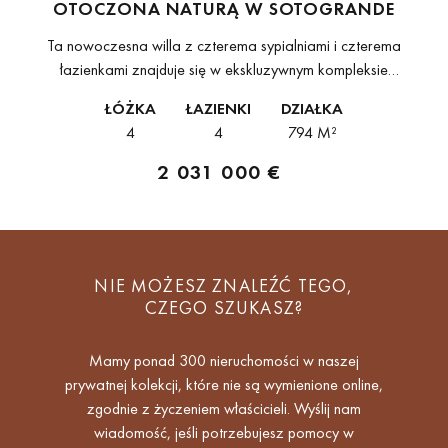
OTOCZONA NATURĄ W SOTOGRANDE
Ta nowoczesna willa z czterema sypialniami i czterema
łazienkami znajduje się w ekskluzywnym kompleksie
mieszkaniowym Las Villas Sotogrande i doskonale odzwierciedla
ŁÓŻKA
ŁAZIENKI
DZIAŁKA
współczesny śródziemnomorski styl życia. Zaprojektowana przez
4
4
794 M²
renomowane biuro architektoniczne...
2 031 000 €
NIE MOŻESZ ZNALEŹĆ TEGO,
CZEGO SZUKASZ?
Mamy ponad 300 nieruchomości w naszej
prywatnej kolekcji, które nie są wymienione online,
zgodnie z życzeniem właścicieli. Wyślij nam
wiadomość, jeśli potrzebujesz pomocy w