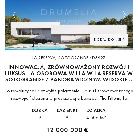
Previous
Next
DODAJ DO LISTY
LA RESERVA, SOTOGRANDE · D3927
INNOWACJA, ZRÓWNOWAŻONY ROZWÓJ I
LUKSUS - 6-OSOBOWA WILLA W LA RESERVA W
SOTOGRANDE Z PANORAMICZNYM WIDOKIEM
NA MORZE I POLE GOLFOWE
To rewolucyjne i niezwykłe połączenie luksusu i zrównoważonego
rozwoju. Położona w prestiżowej urbanizacji The Fiftenn, La
Reserva de Sotogrande, ta 6-osobowa willa z 7 wykwintnymi
ŁÓŻKA
ŁAZIENKI
DZIAŁKA
łazienkami wyznacza nowy standard ekologicznego...
9
9
4 506 M²
12 000 000 €