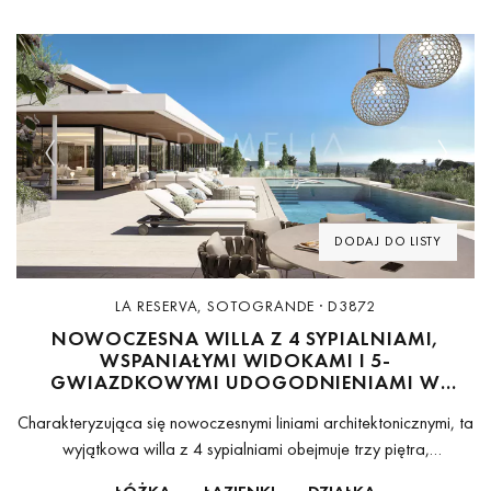
Previous
Next
DODAJ DO LISTY
LA RESERVA, SOTOGRANDE · D3872
NOWOCZESNA WILLA Z 4 SYPIALNIAMI,
WSPANIAŁYMI WIDOKAMI I 5-
GWIAZDKOWYMI UDOGODNIENIAMI W
NATURALNYM KRAJOBRAZIE SOTOGRANDE
Charakteryzująca się nowoczesnymi liniami architektonicznymi, ta
wyjątkowa willa z 4 sypialniami obejmuje trzy piętra,
harmonizując z naturalnym konturem terenu. Usytuowana na