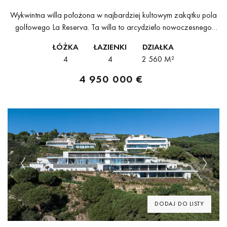
SOTOGRANDE
Wykwintna willa położona w najbardziej kultowym zakątku pola
golfowego La Reserva. Ta willa to arcydzieło nowoczesnego
designu, otoczone zapierającymi dech w piersiach widokami na
ŁÓŻKA
ŁAZIENKI
DZIAŁKA
przyrodę i pole golfowe. Ta wyjątkowa...
4
4
2 560 M²
4 950 000 €
Previous
Next
DODAJ DO LISTY