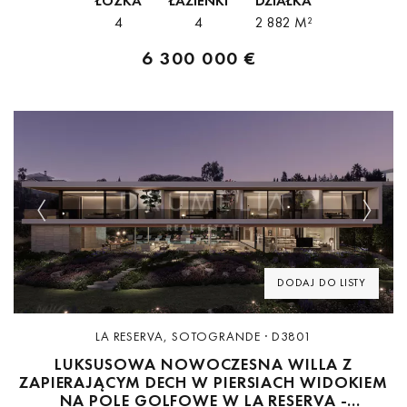
ŁÓŻKA
ŁAZIENKI
DZIAŁKA
jednym z najwyższych szczytów Sotogrande, uosabia prostotę,
4
4
2 882 M²
podkreślając jednocześnie...
6 300 000 €
Previous
Next
DODAJ DO LISTY
LA RESERVA, SOTOGRANDE · D3801
LUKSUSOWA NOWOCZESNA WILLA Z
ZAPIERAJĄCYM DECH W PIERSIACH WIDOKIEM
NA POLE GOLFOWE W LA RESERVA -