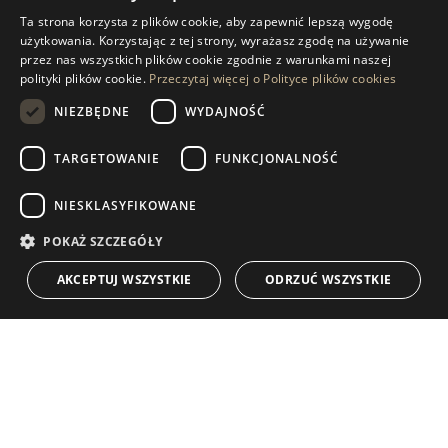
POPROŚ O WIĘCEJ INFORMACJI
Ta strona korzysta z plików cookie, aby zapewnić lepszą wygodę
ENGLISH
użytkowania. Korzystając z tej strony, wyrażasz zgodę na używanie
przez nas wszystkich plików cookie zgodnie z warunkami naszej
WIADOMOŚĆ DO NAS
SPANISH
polityki plików cookie.
Przeczytaj więcej o Polityce plików cookies
GERMAN
NIEZBĘDNE
WYDAJNOŚĆ
RUSSIAN
TARGETOWANIE
FUNKCJONALNOŚĆ
NAWIGACJA
KOLEKCJA
SWEDISH
Nieruchomości
Wyłączności
NIESKLASYFIKOWANE
FRENCH
Przewodniki
Nowo Wybudowane
POLISH
POKAŻ SZCZEGÓŁY
KONTAKT
NORWEGIAN
Zespół
Frontline Beach
AKCEPTUJ WSZYSTKIE
ODRZUĆ WSZYSTKIE
DUTCH
Blog
Możliwości zatrudnienia
KONTAKT
info@drumelia.com