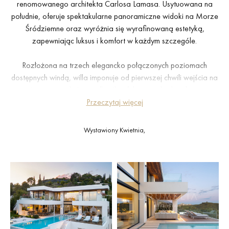
renomowanego architekta Carlosa Lamasa. Usytuowana na
południe, oferuje spektakularne panoramiczne widoki na Morze
Śródziemne oraz wyróżnia się wyrafinowaną estetyką,
zapewniając luksus i komfort w każdym szczególe.
Rozłożona na trzech elegancko połączonych poziomach
dostępnych windą, willa imponuje od pierwszej chwili wejścia na
najwyższe piętro, które podkreśla efektowny dwukondygnacyjny
sufit. Ten poziom obejmuje cztery przestronne sypialnie, każda
Przeczytaj więcej
starannie urządzona, by oddać nowoczesną elegancję i
wyrafinowanie.
Wystawiony Kwietnia,
Parter idealnie nadaje się do relaksu i rozrywki, oferując salon
telewizyjny, elegancki salon z dużym kominkiem oraz w pełni
wyposażoną kuchnię Modulnova wraz z piwniczką na wino. Na
zewnątrz, przestronne tarasy zapewniają idealne miejsce do
spożywania posiłków i odpoczynku, wraz z kuchnią na świeżym
powietrzu, jadalnią i basenem typu infinity z widokiem na morze.