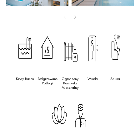
Kryty Basen
Podgrzewane
Ogrodzony
Winda
Sauna
Podlogi
Kompleks
Mieszkalny