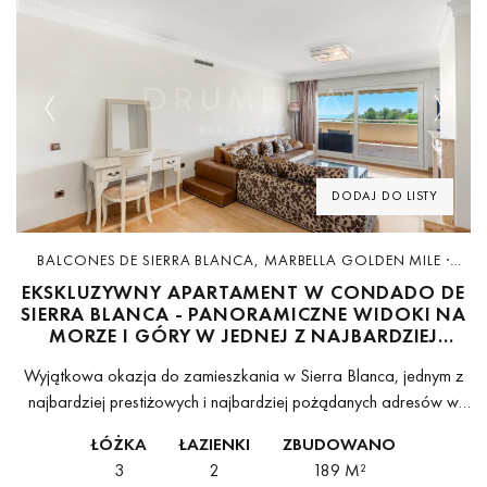
Previous
Next
DODAJ DO LISTY
BALCONES DE SIERRA BLANCA, MARBELLA GOLDEN MILE ·
D5212
EKSKLUZYWNY APARTAMENT W CONDADO DE
SIERRA BLANCA - PANORAMICZNE WIDOKI NA
MORZE I GÓRY W JEDNEJ Z NAJBARDZIEJ
PRESTIŻOWYCH DZIELNIC MARBELLI
Wyjątkowa okazja do zamieszkania w Sierra Blanca, jednym z
najbardziej prestiżowych i najbardziej pożądanych adresów w
całej Marbelli. Ten elegancki apartament znajduje się w Condado
ŁÓŻKA
ŁAZIENKI
ZBUDOWANO
de Sierra Blanca, prywatnym, zamkniętym...
3
2
189 M²