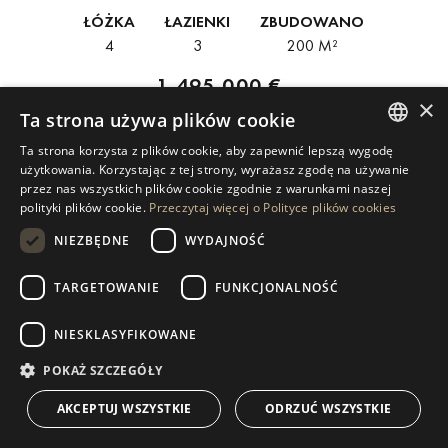
inwestycji Soul Marbella Sunset. Inspirowane stylem Ibizy wnętrza
ŁÓŻKA
ŁAZIENKI
ZBUDOWANO
łączą nowoczesność, naturalne światło i płynne połączenie
4
3
200 M²
przestrzeni...
1 495 000 €
×
Ta strona używa plików cookie
Ta strona korzysta z plików cookie, aby zapewnić lepszą wygodę
ENGLISH
użytkowania. Korzystając z tej strony, wyrażasz zgodę na używanie
przez nas wszystkich plików cookie zgodnie z warunkami naszej
SPANISH
polityki plików cookie.
Przeczytaj więcej o Polityce plików cookies
1
2
GERMAN
NIEZBĘDNE
WYDAJNOŚĆ
RUSSIAN
TARGETOWANIE
FUNKCJONALNOŚĆ
SWEDISH
NIESKLASYFIKOWANE
FRENCH
NIERUCHOMOŚĆ MARBELLA (WSZYSTKO)
POLISH
POKAŻ SZCZEGÓŁY
NORWEGIAN
AKCEPTUJ WSZYSTKIE
ODRZUĆ WSZYSTKIE
Możesz kontynuować wyszukiwanie nieruchomości w Marbella
DUTCH