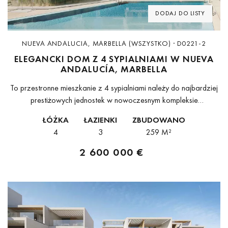
DODAJ DO LISTY
NUEVA ANDALUCIA, MARBELLA (WSZYSTKO) · D0221-2
ELEGANCKI DOM Z 4 SYPIALNIAMI W NUEVA
ANDALUCÍA, MARBELLA
To przestronne mieszkanie z 4 sypialniami należy do najbardziej
prestiżowych jednostek w nowoczesnym kompleksie
mieszkaniowym w Nueva Andalucía. Oferuje duże, jasne
ŁÓŻKA
ŁAZIENKI
ZBUDOWANO
wnętrza, współczesny design i wyjątkowy komfort. Idealne
4
3
259 M²
zarówno do...
2 600 000 €