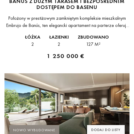
BANÚS Z DUŻYM TARASEM I BEZPOŚREDNIM
DOSTĘPEM DO BASENU
Położony w prestiżowym zamkniętym kompleksie mieszkalnym
Embrujo de Banús, ten elegancki apartament na parterze oferuje
idealne połączenie komfortu, prywatności i uprzywilejowanej
ŁÓŻKA
ŁAZIENKI
ZBUDOWANO
lokalizacji zaledwie kilka kroków od plaży i Puerto Banús....
2
2
127 M²
1 250 000 €
Previous
Next
DODAJ DO LISTY
NOWO WYBUDOWANE