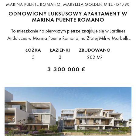
MARINA PUENTE ROMANO, MARBELLA GOLDEN MILE · D4798
ODNOWIONY LUKSUSOWY APARTAMENT W
MARINA PUENTE ROMANO
To mieszkanie na pierwszym piętrze znajduje się w Jardines
Andaluces w Marina Puente Romano, na Złotej Mili w Marbelli,
jednym z najbardziej pożądanych miejsc na Costa del Sol.
ŁÓŻKA
ŁAZIENKI
ZBUDOWANO
Południowa orientacja...
3
3
202 M²
3 300 000 €
Previous
Next