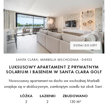
Previous
Next
DODAJ DO LISTY
SANTA CLARA, MARBELLA WSCHODNIA · D4933
LUKSUSOWY APARTAMENT Z PRYWATNYM
SOLARIUM I BASENEM W SANTA CLARA GOLF
Nowoczesny apartament na dachu we wschodniej Marbelli
znajduje się w ekskluzywnym, zamkniętym osiedlu tuż obok Santa
Clara Golf. Położony na pierwszym piętrze, zwieńczony
ŁÓŻKA
ŁAZIENKI
ZBUDOWANO
przestronnym, prywatnym solarium z basenem typu plunge...
2
2
130 M²