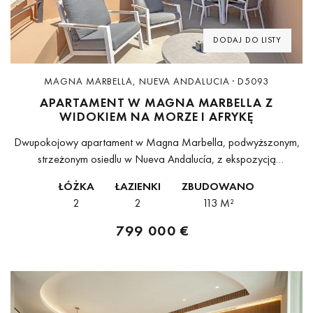
DODAJ DO LISTY
MAGNA MARBELLA, NUEVA ANDALUCIA · D5093
APARTAMENT W MAGNA MARBELLA Z
WIDOKIEM NA MORZE I AFRYKĘ
Dwupokojowy apartament w Magna Marbella, podwyższonym,
strzeżonym osiedlu w Nueva Andalucía, z ekspozycją
południowo-zachodnią i panoramicznym widokiem na Morze
ŁÓŻKA
ŁAZIENKI
ZBUDOWANO
Śródziemne, Gibraltar oraz wybrzeże Afryki Północnej. Kompleks
2
2
113 M²
położony jest zaledwie kilka...
799 000 €