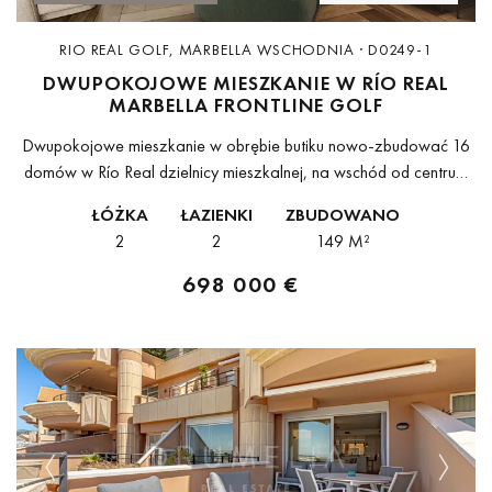
RIO REAL GOLF, MARBELLA WSCHODNIA · D0249-1
DWUPOKOJOWE MIESZKANIE W RÍO REAL
MARBELLA FRONTLINE GOLF
Dwupokojowe mieszkanie w obrębie butiku nowo-zbudować 16
domów w Río Real dzielnicy mieszkalnej, na wschód od centrum
Marbella, znajduje się bezpośrednio obok Río Real Golf Course i
ŁÓŻKA
ŁAZIENKI
ZBUDOWANO
w sąsiedztwie przyszłości...
2
2
149 M²
698 000 €
Previous
Next