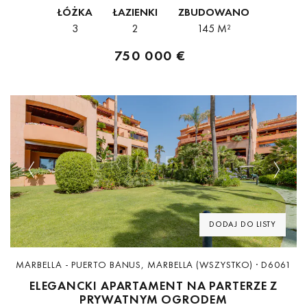
garaż (osiedlowy) i ogród (osiedlowy). Wymiary: 145m²
ŁÓŻKA
ŁAZIENKI
ZBUDOWANO
wybudowano i 47m² taras.Ta...
3
2
145 M²
750 000 €
Previous
Next
DODAJ DO LISTY
MARBELLA - PUERTO BANUS, MARBELLA (WSZYSTKO) · D6061
ELEGANCKI APARTAMENT NA PARTERZE Z
PRYWATNYM OGRODEM