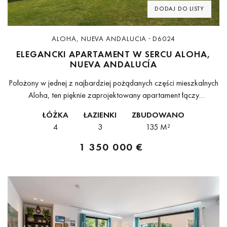
DODAJ DO LISTY
ALOHA, NUEVA ANDALUCIA · D6024
ELEGANCKI APARTAMENT W SERCU ALOHA,
NUEVA ANDALUCÍA
Położony w jednej z najbardziej pożądanych części mieszkalnych
Aloha, ten pięknie zaprojektowany apartament łączy
współczesną elegancję, komfort oraz wyjątkowe warunki do
ŁÓŻKA
ŁAZIENKI
ZBUDOWANO
życia w sercu Nueva Andalucía. Otoczona dojrzałą zielenią i...
4
3
135 M²
1 350 000 €