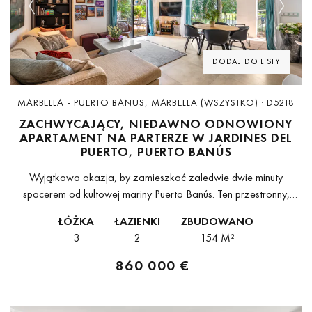
Previous
Next
DODAJ DO LISTY
MARBELLA - PUERTO BANUS, MARBELLA (WSZYSTKO) · D5218
ZACHWYCAJĄCY, NIEDAWNO ODNOWIONY
APARTAMENT NA PARTERZE W JARDINES DEL
PUERTO, PUERTO BANÚS
Wyjątkowa okazja, by zamieszkać zaledwie dwie minuty
spacerem od kultowej mariny Puerto Banús. Ten przestronny,
niedawno odnowiony apartament na parterze znajduje się w
ŁÓŻKA
ŁAZIENKI
ZBUDOWANO
Jardines del Puerto – jednym z najbardziej...
3
2
154 M²
860 000 €