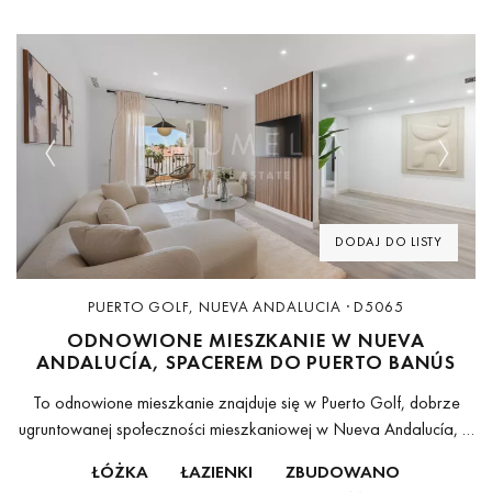
Previous
Next
DODAJ DO LISTY
PUERTO GOLF, NUEVA ANDALUCIA · D5065
ODNOWIONE MIESZKANIE W NUEVA
ANDALUCÍA, SPACEREM DO PUERTO BANÚS
To odnowione mieszkanie znajduje się w Puerto Golf, dobrze
ugruntowanej społeczności mieszkaniowej w Nueva Andalucía, w
odległości spaceru od Puerto Banús.Nieruchomość znajduje się na
ŁÓŻKA
ŁAZIENKI
ZBUDOWANO
pierwszym piętrze i została całkowicie odnowiona...