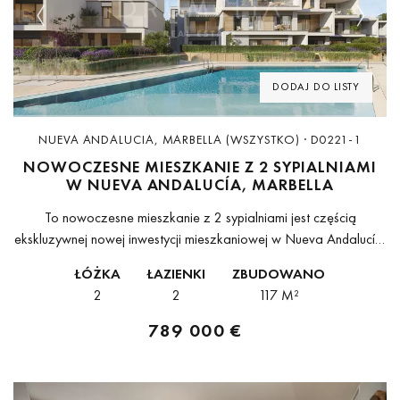
Previous
Next
DODAJ DO LISTY
NUEVA ANDALUCIA, MARBELLA (WSZYSTKO) · D0221-1
NOWOCZESNE MIESZKANIE Z 2 SYPIALNIAMI
W NUEVA ANDALUCÍA, MARBELLA
To nowoczesne mieszkanie z 2 sypialniami jest częścią
ekskluzywnej nowej inwestycji mieszkaniowej w Nueva Andalucía,
oferując współczesny, śródziemnomorski styl życia w spokojnym i
ŁÓŻKA
ŁAZIENKI
ZBUDOWANO
dobrze skomunikowanym otoczeniu. Przestronne wnętrza,
2
2
117 M²
naturalne oświetlenie...
789 000 €