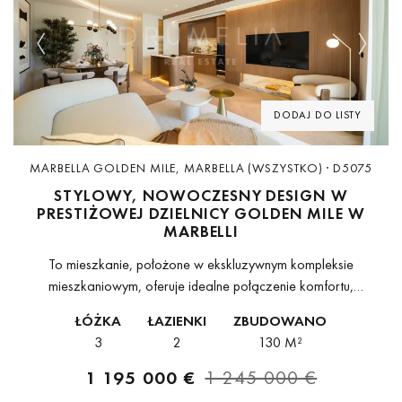
Previous
Next
DODAJ DO LISTY
MARBELLA GOLDEN MILE, MARBELLA (WSZYSTKO) · D5075
STYLOWY, NOWOCZESNY DESIGN W
PRESTIŻOWEJ DZIELNICY GOLDEN MILE W
MARBELLI
To mieszkanie, położone w ekskluzywnym kompleksie
mieszkaniowym, oferuje idealne połączenie komfortu,
nowoczesnego designu i przestronności. Układ został starannie
ŁÓŻKA
ŁAZIENKI
ZBUDOWANO
zaprojektowany, aby maksymalnie wykorzystać naturalne światło
3
2
130 M²
i zapewnić płynne przejście między przestrzenią...
1 195 000 €
1 245 000 €