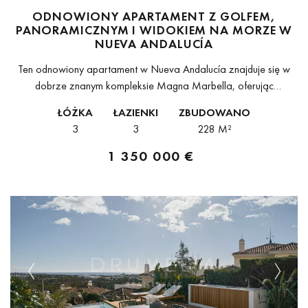
ODNOWIONY APARTAMENT Z GOLFEM,
PANORAMICZNYM I WIDOKIEM NA MORZE W
NUEVA ANDALUCÍA
Ten odnowiony apartament w Nueva Andalucía znajduje się w
dobrze znanym kompleksie Magna Marbella, oferując
komfortowe położenie w pobliżu pól golfowych, udogodnienia i
ŁÓŻKA
ŁAZIENKI
ZBUDOWANO
krótkiej jazdy od wybrzeża.Nieruchomość posiada pozycję
3
3
228 M²
narożną,...
1 350 000 €
Previous
Next