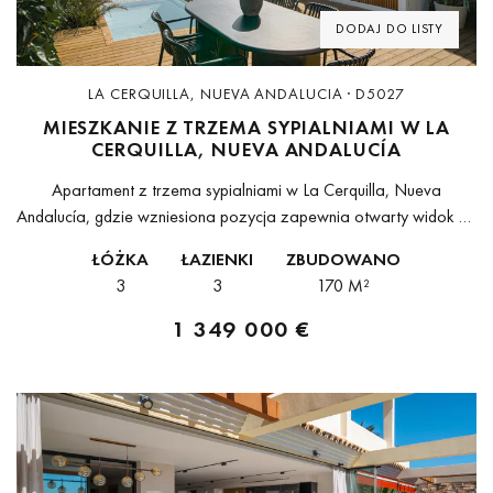
DODAJ DO LISTY
LA CERQUILLA, NUEVA ANDALUCIA · D5027
MIESZKANIE Z TRZEMA SYPIALNIAMI W LA
CERQUILLA, NUEVA ANDALUCÍA
Apartament z trzema sypialniami w La Cerquilla, Nueva
Andalucía, gdzie wzniesiona pozycja zapewnia otwarty widok na
Morze Śródziemne i pasmo gór La Concha - jednocześnie, z tej
ŁÓŻKA
ŁAZIENKI
ZBUDOWANO
samej przestrzeni życiowej.La...
3
3
170 M²
1 349 000 €