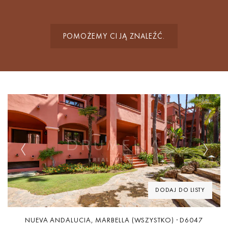
POMOŻEMY CI JĄ ZNALEŹĆ.
Previous
Next
DODAJ DO LISTY
NUEVA ANDALUCIA, MARBELLA (WSZYSTKO) · D6047