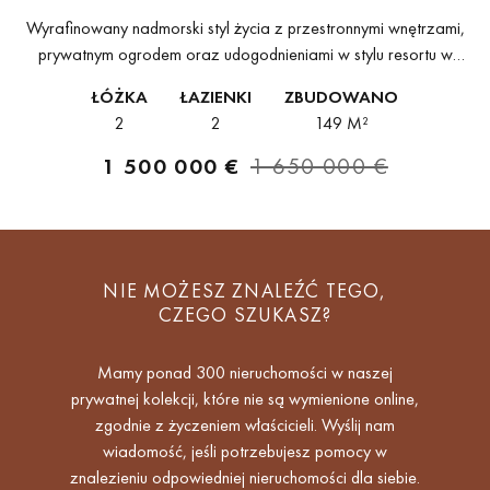
Wyrafinowany nadmorski styl życia z przestronnymi wnętrzami,
prywatnym ogrodem oraz udogodnieniami w stylu resortu w
ekskluzywnej, strzeżonej społeczności.Ten elegancki apartament
ŁÓŻKA
ŁAZIENKI
ZBUDOWANO
na parterze łączy nowoczesny komfort z przestronną strefą życia
2
2
149 M²
wewnątrz...
1 500 000 €
1 650 000 €
NIE MOŻESZ ZNALEŹĆ TEGO,
CZEGO SZUKASZ?
Mamy ponad 300 nieruchomości w naszej
prywatnej kolekcji, które nie są wymienione online,
zgodnie z życzeniem właścicieli. Wyślij nam
wiadomość, jeśli potrzebujesz pomocy w
znalezieniu odpowiedniej nieruchomości dla siebie.