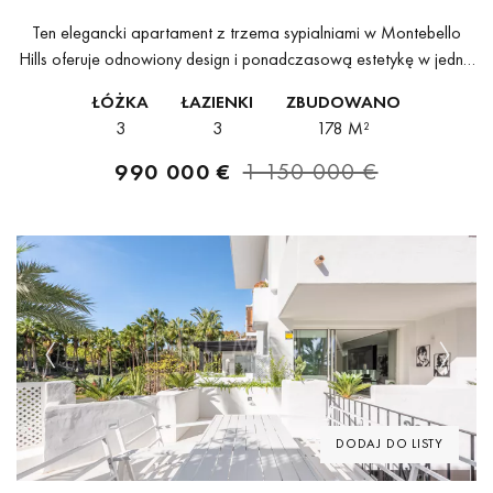
Ten elegancki apartament z trzema sypialniami w Montebello
Hills oferuje odnowiony design i ponadczasową estetykę w jednej
z najbardziej ekskluzywnych części Marbelli. Lokalizacja w Sierra
ŁÓŻKA
ŁAZIENKI
ZBUDOWANO
Blanca, na Golden Mile, łączy...
3
3
178 M²
990 000 €
1 150 000 €
Previous
Next
DODAJ DO LISTY