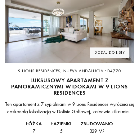
Previous
Next
DODAJ DO LISTY
9 LIONS RESIDENCES, NUEVA ANDALUCIA · D4770
LUKSUSOWY APARTAMENT Z
PANORAMICZNYMI WIDOKAMI W 9 LIONS
RESIDENCES
Ten apartament z 7 sypialniami w 9 Lions Residences wyróżnia się
doskonałą lokalizacją w Dolinie Golfowej, zaledwie kilka minut
od Puerto Banús, w otoczeniu usług, natury i udogodnień
ŁÓŻKA
ŁAZIENKI
ZBUDOWANO
najwyższej klasy....
7
5
329 M²