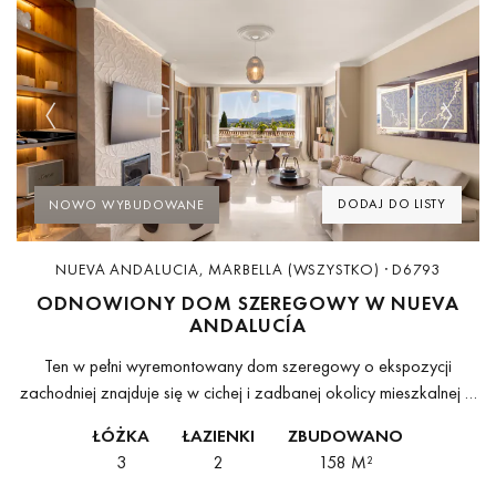
Previous
Next
DODAJ DO LISTY
NOWO WYBUDOWANE
NUEVA ANDALUCIA, MARBELLA (WSZYSTKO) · D6793
ODNOWIONY DOM SZEREGOWY W NUEVA
ANDALUCÍA
Ten w pełni wyremontowany dom szeregowy o ekspozycji
zachodniej znajduje się w cichej i zadbanej okolicy mieszkalnej w
samym sercu Aloha. Jest gotowy do zamieszkania, wykończony
ŁÓŻKA
ŁAZIENKI
ZBUDOWANO
materiałami dobrej jakości, a...
3
2
158 M²