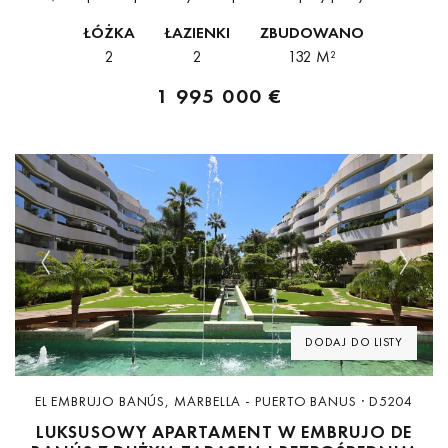
Banús, w odległości spaceru od promenady, plaż, restauracji,
ŁÓŻKA
ŁAZIENKI
ZBUDOWANO
butików oraz infrastruktury mariny....
2
2
132 M²
1 995 000 €
Previous
Next
DODAJ DO LISTY
EL EMBRUJO BANÚS, MARBELLA - PUERTO BANUS · D5204
LUKSUSOWY APARTAMENT W EMBRUJO DE