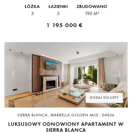
Mile w Marbelli i oferuje wyjątkowe połączenie komfortu,
ŁÓŻKA
ŁAZIENKI
ZBUDOWANO
prywatności oraz wyrafinowanego stylu życia. Nieruchomość...
3
3
190 M²
1 195 000 €
Previous
Next
DODAJ DO LISTY
SIERRA BLANCA, MARBELLA GOLDEN MILE · D4826
LUKSUSOWY ODNOWIONY APARTAMENT W
SIERRA BLANCA