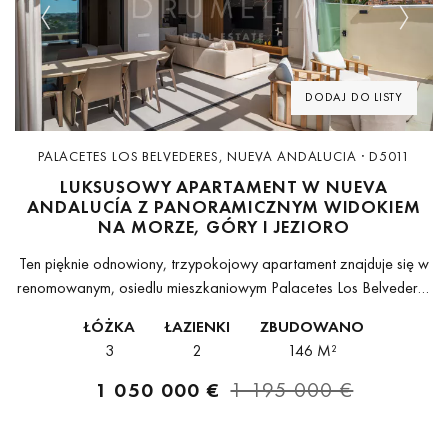
Previous
Next
DODAJ DO LISTY
PALACETES LOS BELVEDERES, NUEVA ANDALUCIA · D5011
LUKSUSOWY APARTAMENT W NUEVA
ANDALUCÍA Z PANORAMICZNYM WIDOKIEM
NA MORZE, GÓRY I JEZIORO
Ten pięknie odnowiony, trzypokojowy apartament znajduje się w
renomowanym, osiedlu mieszkaniowym Palacetes Los Belvederes
w Nueva Andalucía. Nieruchomość została pierwotnie
ŁÓŻKA
ŁAZIENKI
ZBUDOWANO
wybudowana w 2003 roku i całkowicie zmodernizowana w
3
2
146 M²
2024 roku,...
1 050 000 €
1 195 000 €