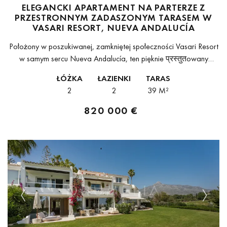
ELEGANCKI APARTAMENT NA PARTERZE Z
PRZESTRONNYM ZADASZONYM TARASEM W
VASARI RESORT, NUEVA ANDALUCÍA
Położony w poszukiwanej, zamkniętej społeczności Vasari Resort
w samym sercu Nueva Andalucía, ten pięknie प्रस्तुतowany
dwupokojowy apartament na parterze stanowi wyjątkową
ŁÓŻKA
ŁAZIENKI
TARAS
okazję zarówno jako miejsce do życia, jak i nieruchomość...
2
2
39 M²
820 000 €
Previous
Next