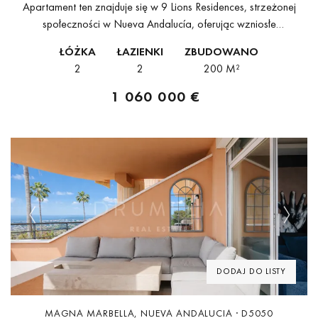
Apartament ten znajduje się w 9 Lions Residences, strzeżonej
społeczności w Nueva Andalucía, oferując wzniosłe
panoramiczne widoki na morze, góry i otaczający krajobraz.
ŁÓŻKA
ŁAZIENKI
ZBUDOWANO
Obiekt posiada 2 sypialnie i 2 łazienki,...
2
2
200 M²
1 060 000 €
Previous
Next
DODAJ DO LISTY
MAGNA MARBELLA, NUEVA ANDALUCIA · D5050