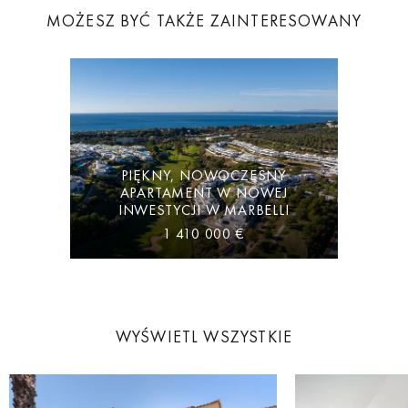
MOŻESZ BYĆ TAKŻE ZAINTERESOWANY
PIĘKNY, NOWOCZESNY
APARTAMENT W NOWEJ
INWESTYCJI W MARBELLI
1 410 000 €
WYŚWIETL WSZYSTKIE