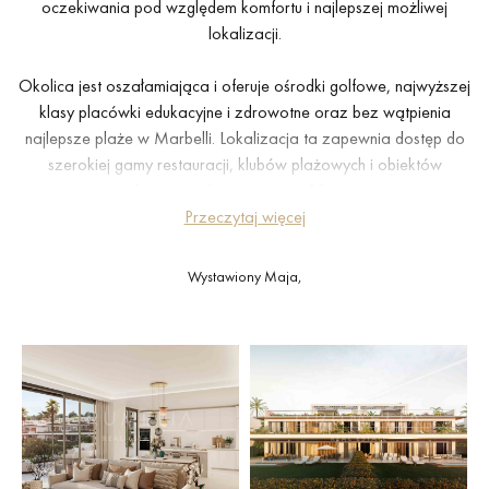
oczekiwania pod względem komfortu i najlepszej możliwej
lokalizacji.
Okolica jest oszałamiająca i oferuje ośrodki golfowe, najwyższej
klasy placówki edukacyjne i zdrowotne oraz bez wątpienia
najlepsze plaże w Marbelli. Lokalizacja ta zapewnia dostęp do
szerokiej gamy restauracji, klubów plażowych i obiektów
rekreacyjnych w promieniu 10 minut.
Przeczytaj więcej
Celem jest wprowadzenie otwartego charakteru naturalnego
otoczenia do projektu i stylu każdego domu. Przestronne
Wystawiony Maja,
połączone obszary mieszkalne zwiększają poczucie integracji i
harmonii z lokalnym środowiskiem. Duże okna zapewniają płynne
przejście z wnętrza do przestrzeni na zewnątrz. Zarówno salon,
jak i sypialnie oferują jasne obszary z dostępem do dużych
tarasów, idealnych do rozrywki.
Przestronne kuchnie są postrzegane jako integralna część salonu,
tworząc jasne i przestronne pomieszczenie do całodziennego