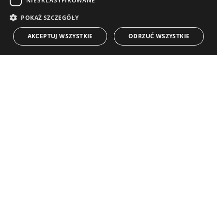
NIESKLASYFIKOWANE
Przewodniki
Nowo Wybudowane
POLISH
POKAŻ SZCZEGÓŁY
KONTAKT
NORWEGIAN
Zespół
Frontline Beach
AKCEPTUJ WSZYSTKIE
ODRZUĆ WSZYSTKIE
DUTCH
Blog
Możliwości zatrudnienia
KONTAKT
info@drumelia.com
+34 952 766 950
Biuro główne Drumelia
Centro de Negocios Puerta de Banus
Edificio B, Local 11
29660 Marbella