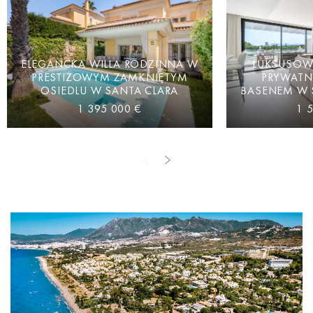
ELEGANCKA WILLA RODZINNA W
LUKSUSOW
PRESTIŻOWYM ZAMKNIĘTYM
PRYWATN
OSIEDLU W SANTA CLARA
BASENEM W 
1 395 000 €
1 