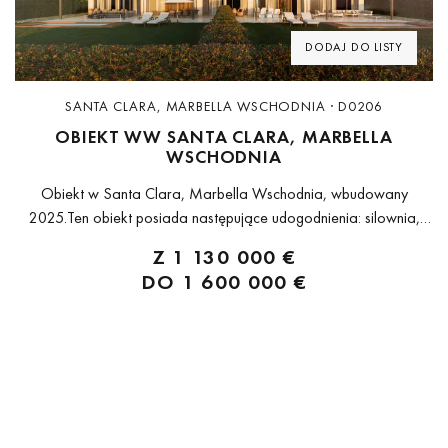
DODAJ DO LISTY
SANTA CLARA, MARBELLA WSCHODNIA · D0206
OBIEKT WW SANTA CLARA, MARBELLA
WSCHODNIA
Obiekt w Santa Clara, Marbella Wschodnia, wbudowany
2025.Ten obiekt posiada następujące udogodnienia: silownia,
Przy polu golfowym, Sauna, Widok na morze, Widok na gory,
Z
1 130 000 €
osiedle zamkniete, Kryty basen, Widok na Golf, Basen odkryty,
DO
1 600 000 €
Atrakcje w poblizu, Podgrzewane podlogi i Jacuzzi.