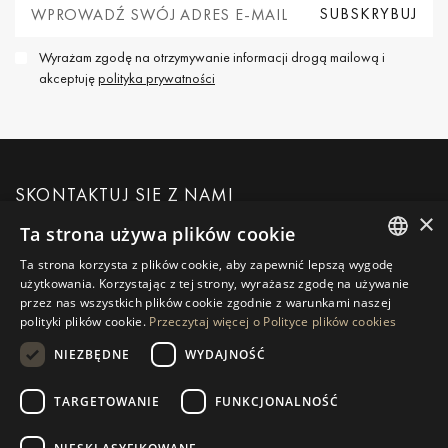
Wyrażam zgodę na otrzymywanie informacji drogą mailową i
akceptuję
polityka prywatności
SKONTAKTUJ SIĘ Z NAMI
×
Ta strona używa plików cookie
POPROŚ O WIĘCEJ INFORMACJI
Ta strona korzysta z plików cookie, aby zapewnić lepszą wygodę
ENGLISH
użytkowania. Korzystając z tej strony, wyrażasz zgodę na używanie
przez nas wszystkich plików cookie zgodnie z warunkami naszej
SPANISH
WIADOMOŚĆ DO NAS
polityki plików cookie.
Przeczytaj więcej o Polityce plików cookies
GERMAN
NIEZBĘDNE
WYDAJNOŚĆ
RUSSIAN
TARGETOWANIE
FUNKCJONALNOŚĆ
NAWIGACJA
KOLEKCJA
SWEDISH
Nieruchomości
Wyłączności
FRENCH