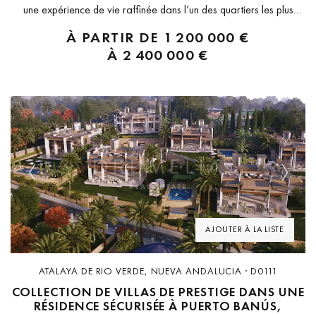
une expérience de vie raffinée dans l’un des quartiers les plus
prestigieux de Marbella. Composée de seulement sept
À PARTIR DE
1 200 000 €
appartements spacieux de trois chambres, cette résidence fermée
À
2 400 000 €
garantit intimité, confort et design...
Previous
Next
AJOUTER À LA LISTE
ATALAYA DE RIO VERDE, NUEVA ANDALUCIA · D0111
COLLECTION DE VILLAS DE PRESTIGE DANS UNE
RÉSIDENCE SÉCURISÉE À PUERTO BANÚS,