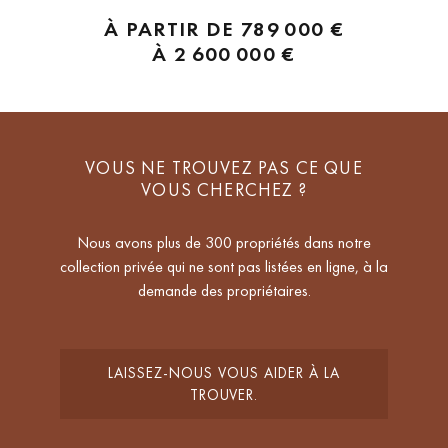
autour de patios ouverts qui inondent chaque espace de lumière
À PARTIR DE
789 000 €
naturelle. Proposant des appartements de 2, 3 et 4 chambres, la
À
2 600 000 €
résidence bénéficie de...
VOUS NE TROUVEZ PAS CE QUE
VOUS CHERCHEZ ?
Nous avons plus de 300 propriétés dans notre
collection privée qui ne sont pas listées en ligne, à la
demande des propriétaires.
LAISSEZ-NOUS VOUS AIDER À LA
TROUVER.