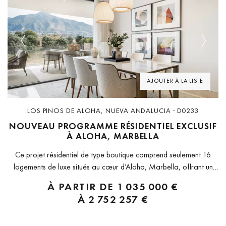
Previous
Next
AJOUTER À LA LISTE
LOS PINOS DE ALOHA, NUEVA ANDALUCIA · D0233
NOUVEAU PROGRAMME RÉSIDENTIEL EXCLUSIF
À ALOHA, MARBELLA
Ce projet résidentiel de type boutique comprend seulement 16
logements de luxe situés au cœur d’Aloha, Marbella, offrant un
équilibre soigné entre confort, design et exclusivité. Implanté dans
À PARTIR DE
1 035 000 €
l’un des quartiers résidentiels les plus établis de Nueva Andalucía,
À
2 752 257 €
le programme...