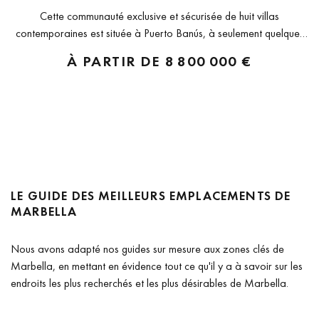
Cette communauté exclusive et sécurisée de huit villas
contemporaines est située à Puerto Banús, à seulement quelques
minutes à pied de la célèbre marina avec ses boutiques de luxe,
À PARTIR DE
8 800 000 €
restaurants et cafés. Cet emplacement privilégié offre à la fois
intimité...
LE GUIDE DES MEILLEURS EMPLACEMENTS DE
MARBELLA
Nous avons adapté nos guides sur mesure aux zones clés de
Marbella, en mettant en évidence tout ce qu'il y a à savoir sur les
endroits les plus recherchés et les plus désirables de Marbella.