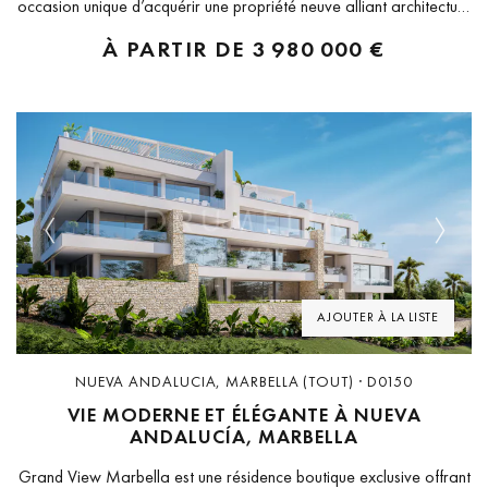
occasion unique d’acquérir une propriété neuve alliant architecture
contemporaine et élégance méditerranéenne. Conçue pour ceux
À PARTIR DE
3 980 000 €
qui recherchent la qualité et le confort, elle est construite selon les
normes les plus élevées...
Previous
Next
AJOUTER À LA LISTE
NUEVA ANDALUCIA, MARBELLA (TOUT) · D0150
VIE MODERNE ET ÉLÉGANTE À NUEVA
ANDALUCÍA, MARBELLA
Grand View Marbella est une résidence boutique exclusive offrant