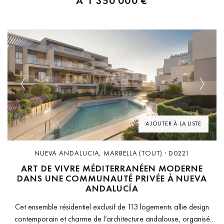
À
1 350 000 €
s’adresse aussi bien à...
Previous
Next
AJOUTER À LA LISTE
NUEVA ANDALUCIA, MARBELLA (TOUT) · D0221
ART DE VIVRE MÉDITERRANÉEN MODERNE
DANS UNE COMMUNAUTÉ PRIVÉE À NUEVA
ANDALUCÍA
Cet ensemble résidentiel exclusif de 113 logements allie design
contemporain et charme de l’architecture andalouse, organisé