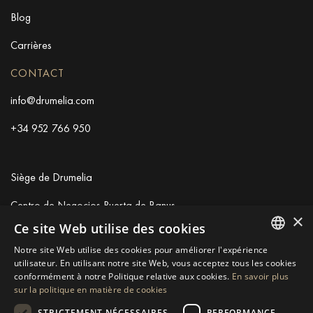
Blog
Carrières
CONTACT
info@drumelia.com
+34 952 766 950
Siège de Drumelia
Centro de Negocios Puerta de Banus
×
Edificio B, Local 11
Ce site Web utilise des cookies
29660 Marbella
Notre site Web utilise des cookies pour améliorer l'expérience
+34 952 766 950
ENGLISH
utilisateur. En utilisant notre site Web, vous acceptez tous les cookies
info@drumelia.com
conformément à notre Politique relative aux cookies.
En savoir plus
SPANISH
sur la politique en matière de cookies
GERMAN
STRICTEMENT NÉCESSAIRES
PERFORMANCE