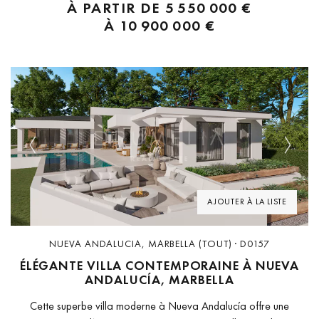
À PARTIR DE
5 550 000 €
trois types distincts de villas conçues par des architectes et
À
10 900 000 €
décorateurs d’intérieur de renom, chacune offrant...
Previous
Next
AJOUTER À LA LISTE
NUEVA ANDALUCIA, MARBELLA (TOUT) · D0157
ÉLÉGANTE VILLA CONTEMPORAINE À NUEVA
ANDALUCÍA, MARBELLA
Cette superbe villa moderne à Nueva Andalucía offre une