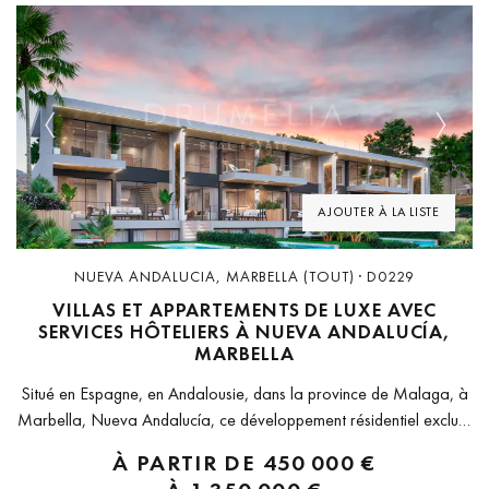
Previous
Next
AJOUTER À LA LISTE
NUEVA ANDALUCIA, MARBELLA (TOUT) · D0229
VILLAS ET APPARTEMENTS DE LUXE AVEC
SERVICES HÔTELIERS À NUEVA ANDALUCÍA,
MARBELLA
Situé en Espagne, en Andalousie, dans la province de Malaga, à
Marbella, Nueva Andalucía, ce développement résidentiel exclusif
comprend 43 villas et appartements, conçus pour associer
À PARTIR DE
450 000 €
propriété privée et services hôteliers haut de gamme. Le concept