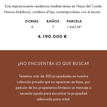
Esta impresionante residencia mediterránea en Haza del Conde,
Nueva Andalucía, combina el lujo contemporáneo con el encanto
atemporal andaluz. Su arquitectura une líneas modernas con
DORMS.
BAÑOS
PARCELA
detalles artesanales y acentos de...
6
7
1.443 M²
4.190.000 €
¿NO ENCUENTRA LO QUE BUSCA?
Tenemos más de 300 propiedades en nuestra
colección privada que no aparecen en línea, por
petición de los propietarios.Envíenos un mensaje si
necesita ayuda para encontrar la propiedad
adecuada para usted.