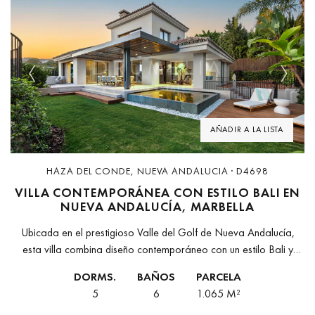
Previous
Next
AÑADIR A LA LISTA
HAZA DEL CONDE, NUEVA ANDALUCIA · D4698
VILLA CONTEMPORÁNEA CON ESTILO BALI EN
NUEVA ANDALUCÍA, MARBELLA
Ubicada en el prestigioso Valle del Golf de Nueva Andalucía,
esta villa combina diseño contemporáneo con un estilo Bali y
jardines tropicales. Totalmente rediseñada y renovada en 2025,
DORMS.
BAÑOS
PARCELA
ofrece una...
5
6
1.065 M²