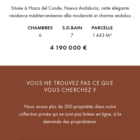
Située à Haza del Conde, Nueva Andalucía, cette élégante
résidence méditerranéenne allie modernité et charme andalou
intemporel. L’architecture marie lignes épurées, finitions artisanales
CHAMBRES
S.D.BAIN
PARCELLE
et touches d’inspiration mauresque pour créer une...
6
7
1 443 M²
4 190 000 €
VOUS NE TROUVEZ PAS CE QUE
VOUS CHERCHEZ ?
Nous avons plus de 300 propriétés dans notre
collection privée qui ne sont pas listées en ligne, à la
demande des propriétaires.