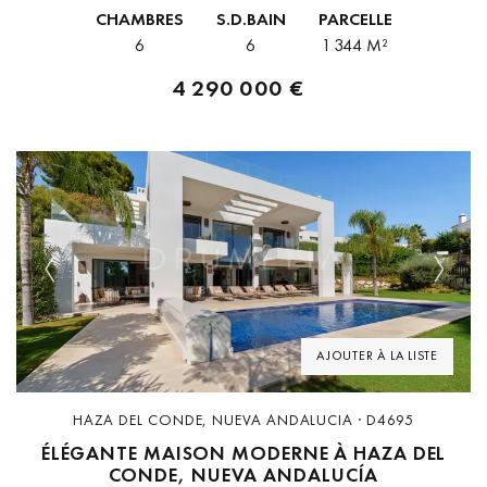
allier confort et élégance. Les jardins paysagers aux pelouses
CHAMBRES
S.D.BAIN
PARCELLE
soignées et arbres sculptés entourent...
6
6
1 344 M²
4 290 000 €
Previous
Next
AJOUTER À LA LISTE
HAZA DEL CONDE, NUEVA ANDALUCIA · D4695
ÉLÉGANTE MAISON MODERNE À HAZA DEL
CONDE, NUEVA ANDALUCÍA