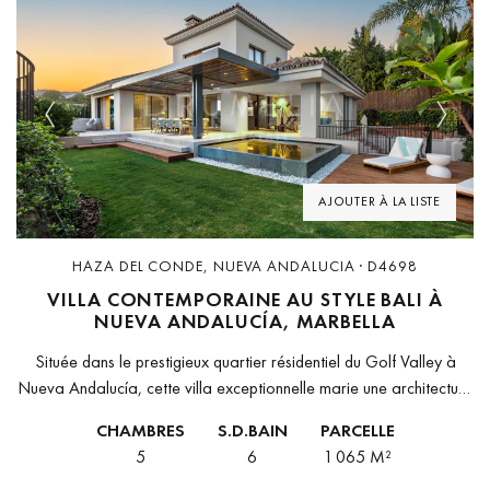
Previous
Next
AJOUTER À LA LISTE
HAZA DEL CONDE, NUEVA ANDALUCIA · D4698
VILLA CONTEMPORAINE AU STYLE BALI À
NUEVA ANDALUCÍA, MARBELLA
Située dans le prestigieux quartier résidentiel du Golf Valley à
Nueva Andalucía, cette villa exceptionnelle marie une architecture
contemporaine à une ambiance inspirée de Bali et des jardins
CHAMBRES
S.D.BAIN
PARCELLE
tropicaux luxuriants....
5
6
1 065 M²