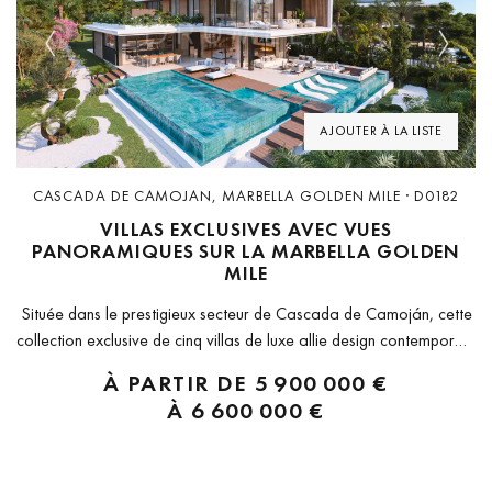
Previous
Next
AJOUTER À LA LISTE
CASCADA DE CAMOJAN, MARBELLA GOLDEN MILE · D0182
VILLAS EXCLUSIVES AVEC VUES
PANORAMIQUES SUR LA MARBELLA GOLDEN
MILE
Située dans le prestigieux secteur de Cascada de Camoján, cette
collection exclusive de cinq villas de luxe allie design contemporain
et élégance intemporelle dans l’une des communautés fermées les
À PARTIR DE
5 900 000 €
plus recherchées de Marbella. Nichées sur les pentes de La
À
6 600 000 €
Concha,...