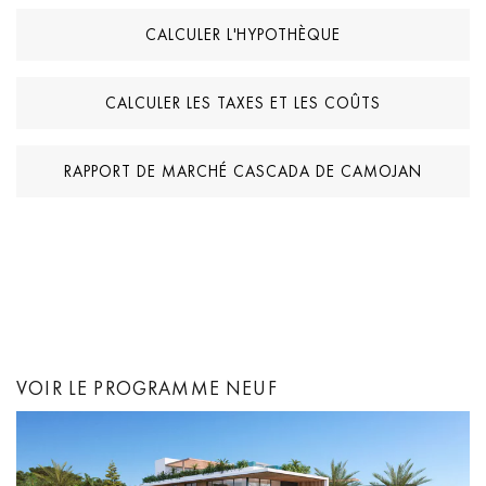
d’un chauffage au sol dans toute la propriété. Elle est vendue en
CALCULER L'HYPOTHÈQUE
excellent état et bénéficie d’une cheminée, d’un jacuzzi, du double
vitrage, de la télévision par satellite, d’Internet – Wi-Fi, d’armoires
encastrées et d’autres caractéristiques garantissant le confort tout
CALCULER LES TAXES ET LES COÛTS
au long de l’année. Le service de sécurité 24h/24, l’entrée vidéo
et les caméras de surveillance garantissent la tranquillité d’esprit.
RAPPORT DE MARCHÉ CASCADA DE CAMOJAN
Aussi belle que la couverture du magazine House Beautiful !
VOIR LE PROGRAMME NEUF