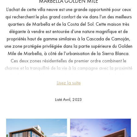
MARBELLA GOLDEN MILE
L’achat de cette villa neuve est une grande opportunité pour ceux
qui recherchent le plus grand confort de vie dans l’un des meilleurs
quartiers de Marbella et de la Costa del Sol. Cette maison très
élégante à vendre est entourée d’une nature magnifique et de
propriétés haut de gamme similaires à la Cascada de Camoján,
une zone protégée privilégiée dans la partie supérieure du Golden
Mile de Marbella, à côté de l’urbanisation de la Sierra Blanca.
Ces deux zones résidentielles de premier ordre combinent le
charme et la tranquillité de la vie à la campagne avec la proximité
du glamour et de la vie sociale de Puerto Banús et du Golden
Mile. Il est à quelques minutes du centre ville de Marbella et de
Lisez la suite
toutes les commodités, y compris les magasins, les restaurants, les
écoles internationales, les plages, les terrains de golf, les clubs de
Listé Avril, 2023
sport, les installations
SPA
, les boîtes de nuit, les services
médicaux et d’autres services professionnels.
Située sur un terrain de 1.253 m² dans un nouveau développement
haut de gamme au pied de l’emblématique montagne La Concha,