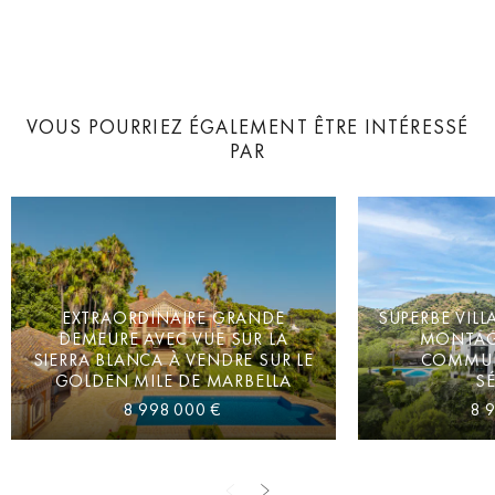
VOUS POURRIEZ ÉGALEMENT ÊTRE INTÉRESSÉ
PAR
EXTRAORDINAIRE GRANDE
SUPERBE VILL
DEMEURE AVEC VUE SUR LA
MONTAG
SIERRA BLANCA À VENDRE SUR LE
COMMUN
GOLDEN MILE DE MARBELLA
SÉ
8 998 000 €
8 