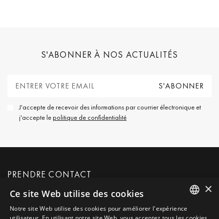
S'ABONNER À NOS ACTUALITÉS
J'accepte de recevoir des informations par courrier électronique et
j'accepte le
politique de confidentialité
PRENDRE CONTACT
×
Ce site Web utilise des cookies
DEMANDER PLUS D'INFORMATIONS
Notre site Web utilise des cookies pour améliorer l'expérience
ENGLISH
utilisateur. En utilisant notre site Web, vous acceptez tous les cookies