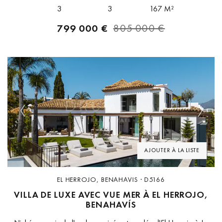
rénové en 2025, ce bien...
3
3
167 M²
799 000 €
805 000 €
Previous
Next
AJOUTER À LA LISTE
EL HERROJO, BENAHAVIS · D5166
VILLA DE LUXE AVEC VUE MER À EL HERROJO,
BENAHAVÍS