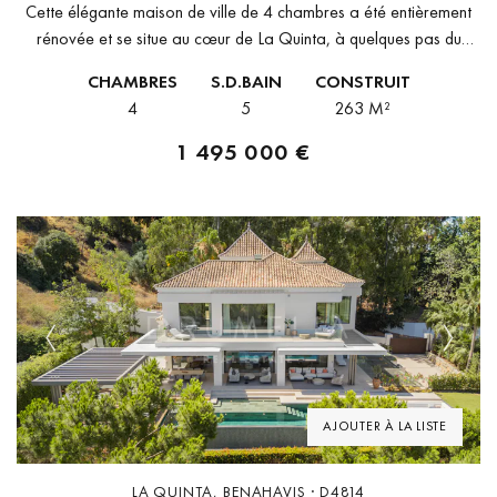
Cette élégante maison de ville de 4 chambres a été entièrement
rénovée et se situe au cœur de La Quinta, à quelques pas du
prestigieux hôtel Westin et en première...
CHAMBRES
S.D.BAIN
CONSTRUIT
4
5
263 M²
1 495 000 €
Previous
Next
AJOUTER À LA LISTE
LA QUINTA, BENAHAVIS · D4814