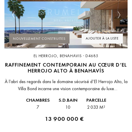
Previous
Next
AJOUTER À LA LISTE
NOUVELLEMENT CONSTRUITES
EL HERROJO, BENAHAVIS · D4685
RAFFINEMENT CONTEMPORAIN AU CŒUR D’EL
HERROJO ALTO À BENAHAVÍS
À l’abri des regards dans le domaine sécurisé d’El Herrojo Alto, la
Villa Bond incarne une vision contemporaine du luxe
méditerranéen. Érigée sur l’un des derniers terrains en hauteur,
CHAMBRES
S.D.BAIN
PARCELLE
elle...
7
10
2 033 M²
13 900 000 €