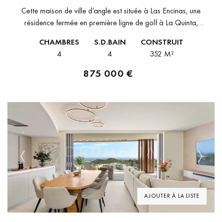
Cette maison de ville d’angle est située à Las Encinas, une
résidence fermée en première ligne de golf à La Quinta,
Benahavís. La propriété est répartie sur quatre niveaux et...
CHAMBRES
S.D.BAIN
CONSTRUIT
4
4
352 M²
875 000 €
Previous
Next
AJOUTER À LA LISTE