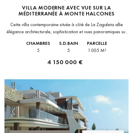
VILLA MODERNE AVEC VUE SUR LA
MÉDITERRANÉE À MONTE HALCONES
Cette villa contemporaine située à côté de La Zagaleta allie
élégance architecturale, sophistication et vues panoramiques sur
la mer. Construite avec des matériaux de première qualité sur un
CHAMBRES
S.D.BAIN
PARCELLE
terrain de...
5
5
1 005 M²
4 150 000 €
Previous
Next