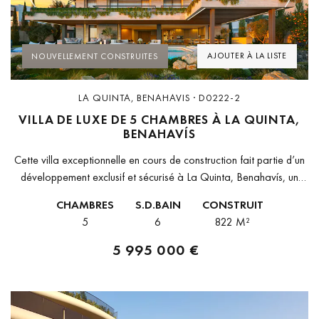
Previous
Next
AJOUTER À LA LISTE
NOUVELLEMENT CONSTRUITES
LA QUINTA, BENAHAVIS · D0222-2
VILLA DE LUXE DE 5 CHAMBRES À LA QUINTA,
BENAHAVÍS
Cette villa exceptionnelle en cours de construction fait partie d’un
développement exclusif et sécurisé à La Quinta, Benahavís, un
emplacement privilégié réputé pour ses vues panoramiques, son
CHAMBRES
S.D.BAIN
CONSTRUIT
calme et sa...
5
6
822 M²
5 995 000 €