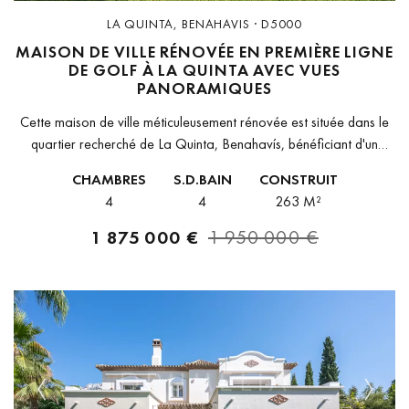
LA QUINTA, BENAHAVIS · D5000
MAISON DE VILLE RÉNOVÉE EN PREMIÈRE LIGNE
DE GOLF À LA QUINTA AVEC VUES
PANORAMIQUES
Cette maison de ville méticuleusement rénovée est située dans le
quartier recherché de La Quinta, Benahavís, bénéficiant d'un
emplacement en première ligne sur le parcours de golf de La
CHAMBRES
S.D.BAIN
CONSTRUIT
Quinta....
4
4
263 M²
1 875 000 €
1 950 000 €
Previous
Next