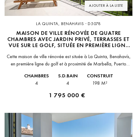
AJOUTER À LA LISTE
LA QUINTA, BENAHAVIS · D5078
MAISON DE VILLE RÉNOVÉE DE QUATRE
CHAMBRES AVEC JARDIN PRIVÉ, TERRASSES ET
VUE SUR LE GOLF, SITUÉE EN PREMIÈRE LIGNE
DE LA QUINTA GOLF À BENAHAVÍS
Cette maison de ville rénovée est située à La Quinta, Benahavís,
en première ligne du golf et à proximité de Marbella, Puerto
Banús, et des équipements locaux. La propriété offre...
CHAMBRES
S.D.BAIN
CONSTRUIT
4
4
198 M²
1 795 000 €