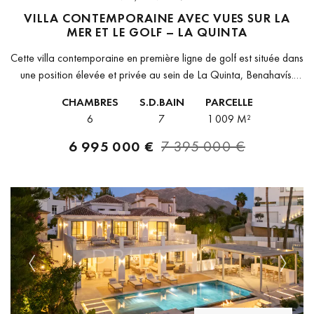
VILLA CONTEMPORAINE AVEC VUES SUR LA
MER ET LE GOLF – LA QUINTA
Cette villa contemporaine en première ligne de golf est située dans
une position élevée et privée au sein de La Quinta, Benahavís.
Son design architectural se caractérise par des lignes...
CHAMBRES
S.D.BAIN
PARCELLE
6
7
1 009 M²
6 995 000 €
7 395 000 €
Previous
Next