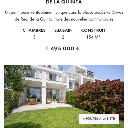
DE LA QUINTA
Un penthouse véritablement unique dans la phase exclusive Olivos
de Real de la Quinta, l'une des nouvelles communautés
résidentielles les plus attendues de la Costa del Sol, située en
CHAMBRES
S.D.BAIN
CONSTRUIT
position...
3
2
154 M²
1 495 000 €
Previous
Next
AJOUTER À LA LISTE