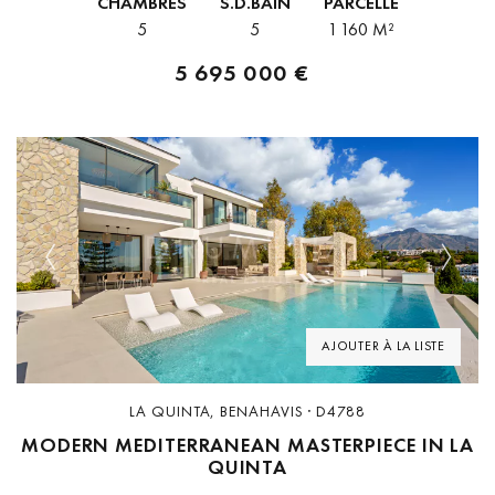
CHAMBRES
S.D.BAIN
PARCELLE
5
5
1 160 M²
5 695 000 €
Previous
Next
AJOUTER À LA LISTE
LA QUINTA, BENAHAVIS · D4788
MODERN MEDITERRANEAN MASTERPIECE IN LA
QUINTA