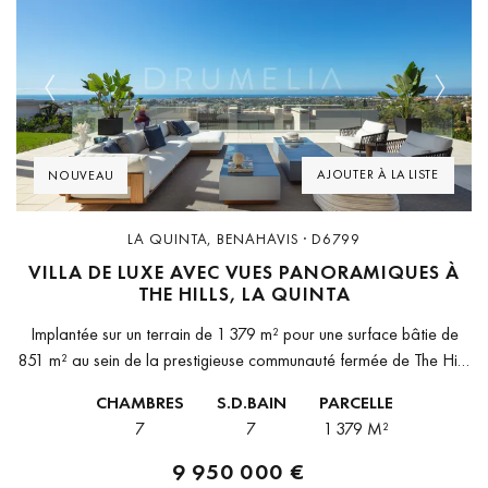
Previous
Next
AJOUTER À LA LISTE
NOUVEAU
LA QUINTA, BENAHAVIS · D6799
VILLA DE LUXE AVEC VUES PANORAMIQUES À
THE HILLS, LA QUINTA
Implantée sur un terrain de 1 379 m² pour une surface bâtie de
851 m² au sein de la prestigieuse communauté fermée de The Hills
à La Quinta, cette villa contemporaine...
CHAMBRES
S.D.BAIN
PARCELLE
7
7
1 379 M²
9 950 000 €