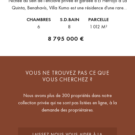
Nichée au sein de l'enclave privée et gardée d'El Herrojo à La
Quinta, Benahavís, Villa Kumo est une résidence d'une rare
conviction architecturale. Implantée sur un terrain de 1.012 m²...
CHAMBRES
S.D.BAIN
PARCELLE
6
8
1 012 M²
8 795 000 €
VOUS NE TROUVEZ PAS CE QUE
VOUS CHERCHEZ ?
Nous avons plus de 300 propriétés dans notre
collection privée qui ne sont pas listées en ligne, à la
demande des propriétaires.
LAISSEZ-NOUS VOUS AIDER À LA