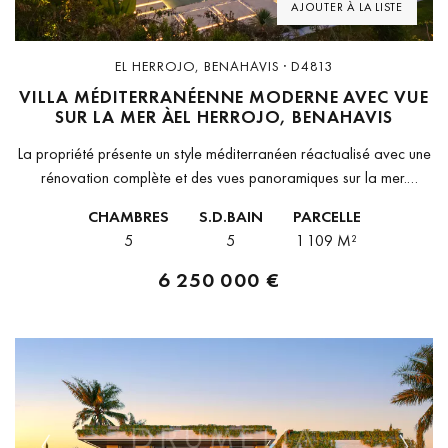
AJOUTER À LA LISTE
EL HERROJO, BENAHAVIS · D4813
VILLA MÉDITERRANÉENNE MODERNE AVEC VUE
SUR LA MER ÀEL HERROJO, BENAHAVIS
La propriété présente un style méditerranéen réactualisé avec une
rénovation complète et des vues panoramiques sur la mer.
L’architecture contemporaine se combine avec des intérieurs
CHAMBRES
S.D.BAIN
PARCELLE
raffinés, créant une atmosphère lumineuse...
5
5
1 109 M²
6 250 000 €