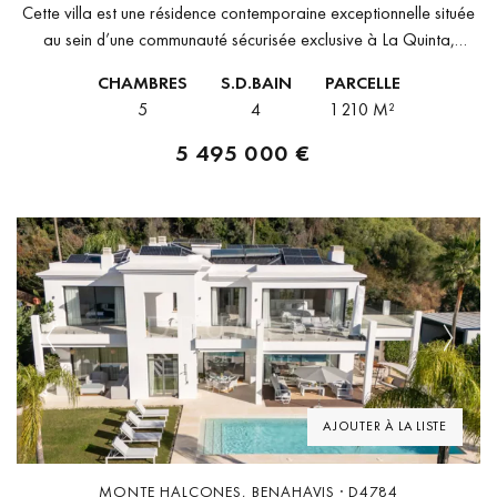
Cette villa est une résidence contemporaine exceptionnelle située
au sein d’une communauté sécurisée exclusive à La Quinta,
Marbella. Conçue et réalisée par Cogitari Homes, cette propriété
CHAMBRES
S.D.BAIN
PARCELLE
sophistiquée incarne l’essence du...
5
4
1 210 M²
5 495 000 €
Previous
Next
AJOUTER À LA LISTE
MONTE HALCONES, BENAHAVIS · D4784