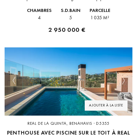
La propriété est orientée sud et offre une vue...
CHAMBRES
S.D.BAIN
PARCELLE
4
5
1 035 M²
2 950 000 €
Previous
Next
AJOUTER À LA LISTE
REAL DE LA QUINTA, BENAHAVIS · D5355
PENTHOUSE AVEC PISCINE SUR LE TOIT À REAL