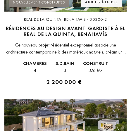
AJOUTER À LA LISTE
NOUVELLEMENT CONSTRUITES
REAL DE LA QUINTA, BENAHAVIS · D0200-2
RÉSIDENCES AU DESIGN AVANT-GARDISTE À EL
REAL DE LA QUINTA, BENAHAVÍS
Ce nouveau projet résidentiel exceptionnel associe une
architecture contemporaine à des matériaux naturels, créant une
harmonie totale avec son environnement privilégié. Situé en
CHAMBRES
S.D.BAIN
CONSTRUIT
hauteur, il bénéficie de vues panoramiques sur...
4
3
326 M²
2 200 000 €