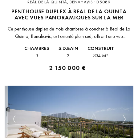
REAL DE LA QUINTA, BENAHAVIS · D5089
PENTHOUSE DUPLEX À REAL DE LA QUINTA
AVEC VUES PANORAMIQUES SUR LA MER
Ce penthouse duplex de trois chambres à coucher à Real de La
Quinta, Benahavís, est orienté plein sud, offrant une vue
imprenable sur la Méditerranée, le parcours de golf de...
CHAMBRES
S.D.BAIN
CONSTRUIT
3
2
334 M²
2 150 000 €
Previous
Next