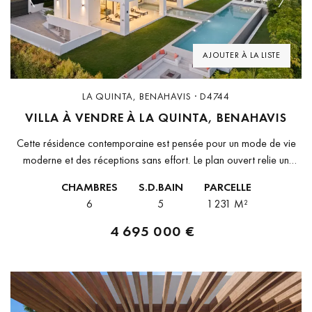
Previous
Next
AJOUTER À LA LISTE
LA QUINTA, BENAHAVIS · D4744
VILLA À VENDRE À LA QUINTA, BENAHAVIS
Cette résidence contemporaine est pensée pour un mode de vie
moderne et des réceptions sans effort. Le plan ouvert relie un
vaste salon, une salle à manger et une cuisine...
CHAMBRES
S.D.BAIN
PARCELLE
6
5
1 231 M²
4 695 000 €