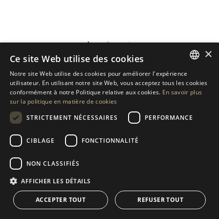
1
2
×
Ce site Web utilise des cookies
Notre site Web utilise des cookies pour améliorer l'expérience
ENGLISH
utilisateur. En utilisant notre site Web, vous acceptez tous les cookies
conformément à notre Politique relative aux cookies.
En savoir plus
SPANISH
sur la politique en matière de cookies
GERMAN
STRICTEMENT NÉCESSAIRES
PERFORMANCE
RUSSIAN
PROPRIÉTÉS DE LUXE À VENDRE À LA QUINTA
CIBLAGE
FONCTIONNALITÉ
SWEDISH
NON CLASSIFIÉS
FRENCH
Plongez dans un royaume d’élégance inégalée avec la sélection
soigneusement choisie de propriétés de luxe de Drumelia à La
POLISH
AFFICHER LES DÉTAILS
Quinta, une enclave de premier choix à Marbella. Réputé pour
NORWEGIAN
ACCEPTER TOUT
REFUSER TOUT
son La Quinta Golf & Country Club de classe mondiale et la
beauté sereine des collines environnantes, ce quartier offre un
DUTCH