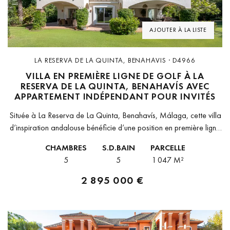
AJOUTER À LA LISTE
LA RESERVA DE LA QUINTA, BENAHAVIS · D4966
VILLA EN PREMIÈRE LIGNE DE GOLF À LA
RESERVA DE LA QUINTA, BENAHAVÍS AVEC
APPARTEMENT INDÉPENDANT POUR INVITÉS
Située à La Reserva de La Quinta, Benahavís, Málaga, cette villa
d’inspiration andalouse bénéficie d’une position en première ligne
de golf au sein d’une communauté fermée entourée de verdure.
CHAMBRES
S.D.BAIN
PARCELLE
L’environnement...
5
5
1 047 M²
2 895 000 €