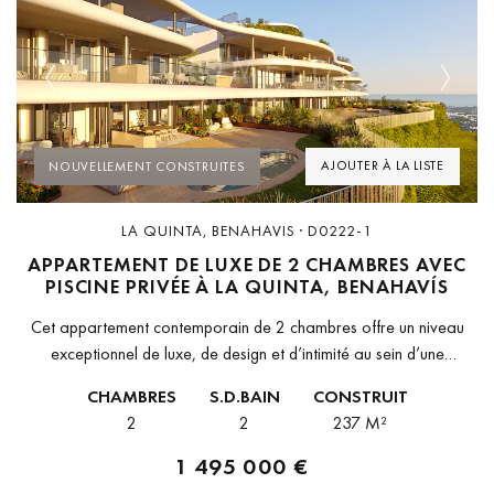
Previous
Next
AJOUTER À LA LISTE
NOUVELLEMENT CONSTRUITES
LA QUINTA, BENAHAVIS · D0222-1
APPARTEMENT DE LUXE DE 2 CHAMBRES AVEC
PISCINE PRIVÉE À LA QUINTA, BENAHAVÍS
Cet appartement contemporain de 2 chambres offre un niveau
exceptionnel de luxe, de design et d’intimité au sein d’une
communauté haut de gamme située à La Quinta, Benahavís. Avec
CHAMBRES
S.D.BAIN
CONSTRUIT
237...
2
2
237 M²
1 495 000 €