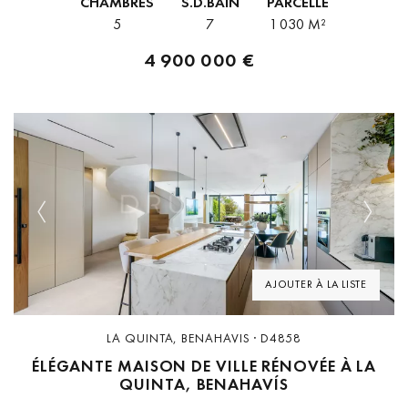
CHAMBRES
S.D.BAIN
PARCELLE
résidentiel...
5
7
1 030 M²
4 900 000 €
Previous
Next
AJOUTER À LA LISTE
LA QUINTA, BENAHAVIS · D4858
ÉLÉGANTE MAISON DE VILLE RÉNOVÉE À LA
QUINTA, BENAHAVÍS