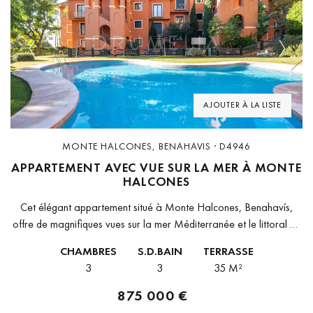
Previous
Next
AJOUTER À LA LISTE
MONTE HALCONES, BENAHAVIS · D4946
APPARTEMENT AVEC VUE SUR LA MER À MONTE
HALCONES
Cet élégant appartement situé à Monte Halcones, Benahavís,
offre de magnifiques vues sur la mer Méditerranée et le littoral de
Marbella depuis une position d’angle orientée sud-ouest,
CHAMBRES
S.D.BAIN
TERRASSE
garantissant intimité et...
3
3
35 M²
875 000 €