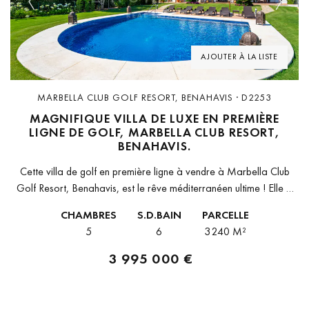
Previous
Next
AJOUTER À LA LISTE
MARBELLA CLUB GOLF RESORT, BENAHAVIS · D2253
MAGNIFIQUE VILLA DE LUXE EN PREMIÈRE
LIGNE DE GOLF, MARBELLA CLUB RESORT,
BENAHAVIS.
Cette villa de golf en première ligne à vendre à Marbella Club
Golf Resort, Benahavis, est le rêve méditerranéen ultime ! Elle a
tout pour plaire : un emplacement dans...
CHAMBRES
S.D.BAIN
PARCELLE
5
6
3 240 M²
3 995 000 €