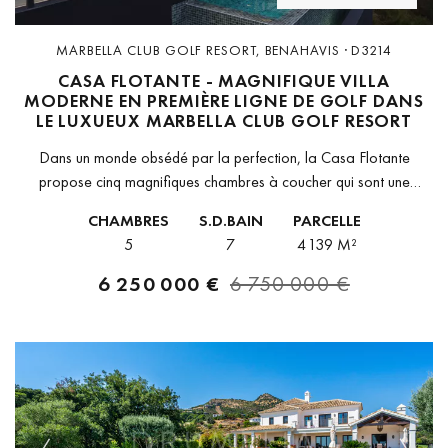
MARBELLA CLUB GOLF RESORT, BENAHAVIS · D3214
CASA FLOTANTE - MAGNIFIQUE VILLA
MODERNE EN PREMIÈRE LIGNE DE GOLF DANS
LE LUXUEUX MARBELLA CLUB GOLF RESORT
Dans un monde obsédé par la perfection, la Casa Flotante
propose cinq magnifiques chambres à coucher qui sont une
célébration de l'imperfection et une merveille architecturale. La
CHAMBRES
S.D.BAIN
PARCELLE
villa de style...
5
7
4 139 M²
6 250 000 €
6 750 000 €