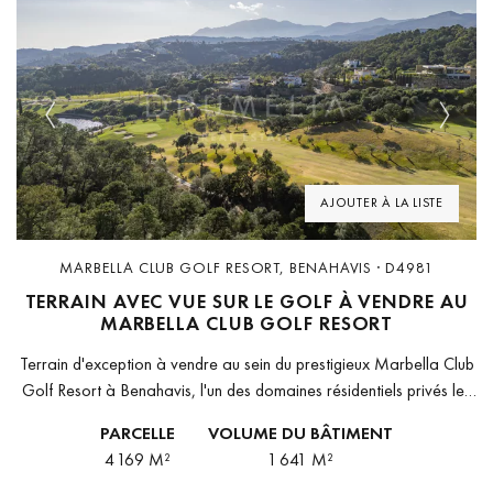
Previous
Next
AJOUTER À LA LISTE
MARBELLA CLUB GOLF RESORT, BENAHAVIS · D4981
TERRAIN AVEC VUE SUR LE GOLF À VENDRE AU
MARBELLA CLUB GOLF RESORT
Terrain d'exception à vendre au sein du prestigieux Marbella Club
Golf Resort à Benahavis, l'un des domaines résidentiels privés les
plus prisés de la Costa del Sol. S'étendant sur 4...
PARCELLE
VOLUME DU BÂTIMENT
4 169 M²
1 641 M²