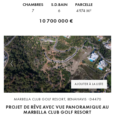
sécurisée 24h/24 offrant un parcours de golf de 18 trous conçu
CHAMBRES
S.D.BAIN
PARCELLE
par Dave Thomas...
7
6
4 974 M²
10 700 000 €
Previous
Next
AJOUTER À LA LISTE
MARBELLA CLUB GOLF RESORT, BENAHAVIS · D4470
PROJET DE RÊVE AVEC VUE PANORAMIQUE AU
MARBELLA CLUB GOLF RESORT