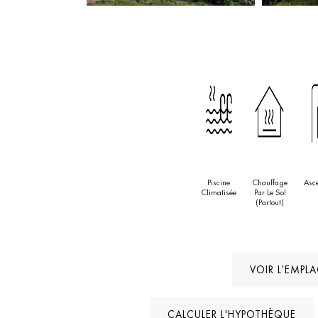
uniqu
Piscine
Chauffage
Asc
Climatisée
Par Le Sol
(partout)
VOIR L’EMPL
CALCULER L'HYPOTHÈQUE