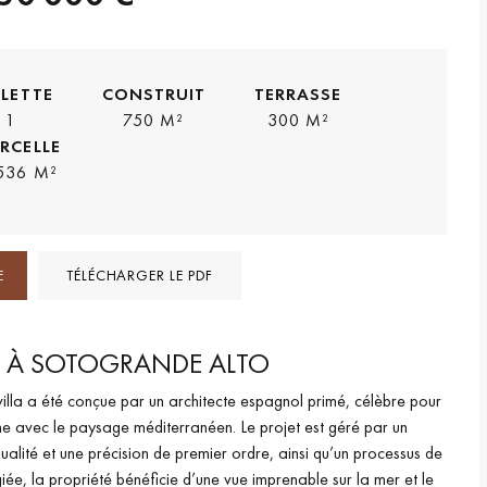
ILETTE
CONSTRUIT
TERRASSE
1
750 M²
300 M²
RCELLE
536 M²
E
TÉLÉCHARGER LE PDF
RE À SOTOGRANDE ALTO
illa a été conçue par un architecte espagnol primé, célèbre pour
ne avec le paysage méditerranéen. Le projet est géré par un
ualité et une précision de premier ordre, ainsi qu’un processus de
giée, la propriété bénéficie d’une vue imprenable sur la mer et le