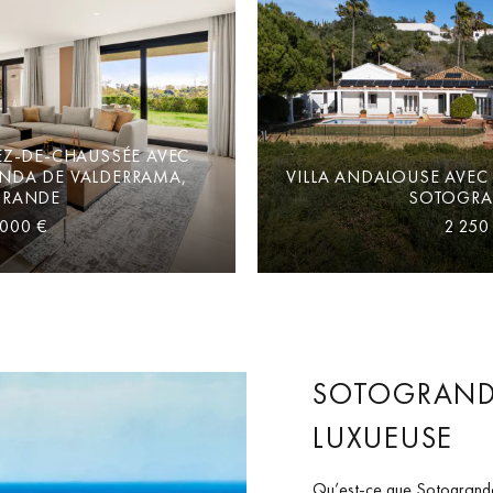
EZ-DE-CHAUSSÉE AVEC
ENDA DE VALDERRAMA,
VILLA ANDALOUSE AVEC
RANDE
SOTOGRA
 000 €
2 250
SOTOGRANDE
LUXUEUSE
Qu’est-ce que Sotogrande 