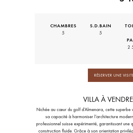
CHAMBRES
S.D.BAIN
TO
5
5
PA
2 
RÉSERVER UNE VISIT
VILLA À VEND
Nichée au cœur du golf d’Almenara, cette superbe v
sa capacité à harmoniser l’architecture moder
professionnel suisse expérimenté, garantissant une q
construction fluide. Grâce à son orientation privilé