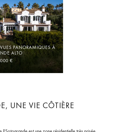
 VUES PANORAMIQUES À
NDE ALTO
 000 €
, UNE VIE CÔTIÈRE
?Sotogrande est une zone résidentielle très prisée,