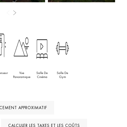
e et personnalisée.
enseur
Vue
Salle De
Salle De
Panoramique
Cinéma
Gym
ACEMENT APPROXIMATIF
CALCULER LES TAXES ET LES COÛTS