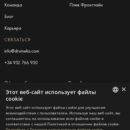
Команда
Пляж Фронтлайн
Блог
Карьера
СВЯЗАТЬСЯ
info@drumelia.com
+34 952 766 950
Офис штаб-квартиры компании Drumelia
×
Этот веб-сайт использует файлы
Centro de Negocios Puerta de Banus
cookie
Edificio B, Local 11
ENGLISH
Этот веб-сайт использует файлы cookie для улучшения
29660 Marbella
взаимодействия с пользователем. Используя наш веб-сайт, вы
SPANISH
+34 952 766 950
соглашаетесь на использование всех файлов cookie в
info@drumelia.com
соответствии с нашей Политикой в ​​отношении файлов cookie.
GERMAN
Подробнее о Политике использования файлов cookie