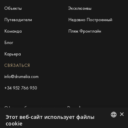
Объекты
Эксклюзивы
Путеводители
Недавно Построенный
Команда
Пляж Фронтлайн
Блог
Карьера
СВЯЗАТЬСЯ
info@drumelia.com
+34 952 766 950
Офис штаб-квартиры компании Drumelia
×
Этот веб-сайт использует файлы
Centro de Negocios Puerta de Banus
cookie
Edificio B, Local 11