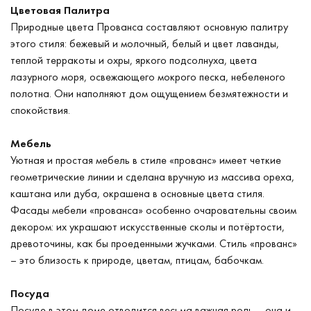
Цветовая Палитра
Природные цвета Прованса составляют основную палитру
этого стиля: бежевый и молочный, белый и цвет лаванды,
теплой терракоты и охры, яркого подсолнуха, цвета
лазурного моря, освежающего мокрого песка, небеленого
полотна. Они наполняют дом ощущением безмятежности и
спокойствия.
Мебель
Уютная и простая мебель в стиле «прованс» имеет четкие
геометрические линии и сделана вручную из массива ореха,
каштана или дуба, окрашена в основные цвета стиля.
Фасады мебели «прованса» особенно очаровательны своим
декором: их украшают искусственные сколы и потёртости,
древоточины, как бы проеденными жучками. Стиль «прованс»
– это близость к природе, цветам, птицам, бабочкам.
Посуда
Посуде в этом доме отводится весьма важная роль – она и