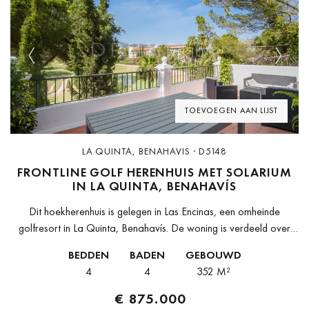
Previous
Next
TOEVOEGEN AAN LIJST
LA QUINTA, BENAHAVIS · D5148
FRONTLINE GOLF HERENHUIS MET SOLARIUM
IN LA QUINTA, BENAHAVÍS
Dit hoekherenhuis is gelegen in Las Encinas, een omheinde
golfresort in La Quinta, Benahavís. De woning is verdeeld over
vier niveaus en biedt een vrij uitzicht op de golfbaan en...
BEDDEN
BADEN
GEBOUWD
4
4
352 M²
€ 875.000