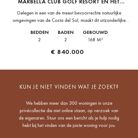
MARBELLA CLUB GOLF RESORT EN HET
ANANTARA VILLA PADIERNA PALACE
Gelegen in een van de meest bevoorrechte natuurlijke
omgevingen van de Costa del Sol, maakt dit uitzonderlijke
appartement met 2 slaapkamers en 2 badkamers deel uit van een
BEDDEN
BADEN
GEBOUWD
exclusief woonproject...
2
2
168 M²
€ 840.000
KUN JE NIET VINDEN WAT JE ZOEKT?
We hebben meer dan 300 woningen in onze
privécollectie die niet online staan, op verzoek van
de eigenaren. Stuur ons een bericht als je hulp nodig
hebt bij het vinden van de juiste woning voor jou.