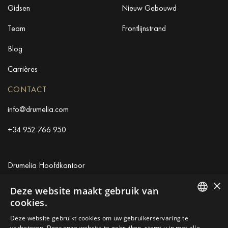
Gidsen
Nieuw Gebouwd
Team
Frontlijnstrand
Blog
Carrières
CONTACT
info@drumelia.com
+34 952 766 950
Drumelia Hoofdkantoor
×
Centro de Negocios Puerta de Banus
Deze website maakt gebruik van
Edificio B, Local 11
cookies.
29660 Marbella
ENGLISH
Deze website gebruikt cookies om uw gebruikerservaring te
+34 952 766 950
verbeteren. Door onze website te gebruiken, stemt u in met alle