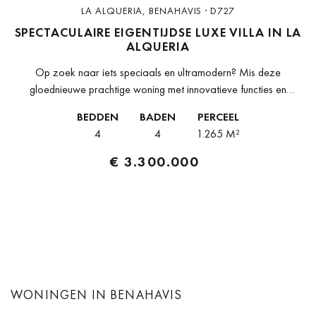
LA ALQUERIA, BENAHAVIS · D727
SPECTACULAIRE EIGENTIJDSE LUXE VILLA IN LA
ALQUERIA
Op zoek naar iets speciaals en ultramodern? Mis deze
gloednieuwe prachtige woning met innovatieve functies en
geavanceerde technologieën niet. Het is ontworpen volgens
BEDDEN
BADEN
PERCEEL
expansieve normen van ultieme luxe en eigentijdse...
4
4
1.265 M²
€ 3.300.000
WONINGEN IN BENAHAVIS