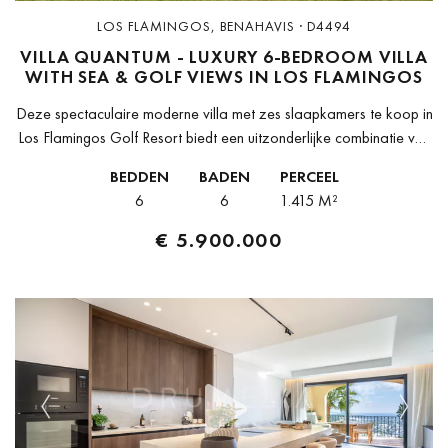
LOS FLAMINGOS, BENAHAVIS · D4494
VILLA QUANTUM - LUXURY 6-BEDROOM VILLA
WITH SEA & GOLF VIEWS IN LOS FLAMINGOS
Deze spectaculaire moderne villa met zes slaapkamers te koop in
Los Flamingos Golf Resort biedt een uitzonderlijke combinatie van
luxe, privacy en adembenemende uitzichten aan de prestigieuze
BEDDEN
BADEN
PERCEEL
Costa del Sol....
6
6
1.415 M²
€ 5.900.000
Previous
Next