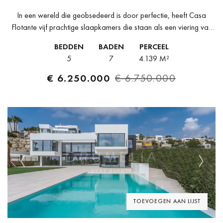
In een wereld die geobsedeerd is door perfectie, heeft Casa
Flotante vijf prachtige slaapkamers die staan als een viering van
imperfectie en een verbluffend architectonisch wonder. De
BEDDEN
BADEN
PERCEEL
hedendaagse villa van...
5
7
4.139 M²
€ 6.250.000
€ 6.750.000
Previous
Next
TOEVOEGEN AAN LIJST