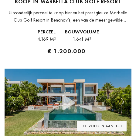
KOOP IN MARBELLA CLUB GOLF RESORT
Uitzonderlijk perceel te koop binnen het prestigieuze Marbella
Club Golf Resort in Benahavís, een van de meest gewilde
particuliere residentiële landgoederen aan de Costa del Sol. Met
PERCEEL
BOUWVOLUME
een oppervlakte van...
4.169 M²
1.641 M²
€ 1.200.000
Previous
Next
TOEVOEGEN AAN LIJST