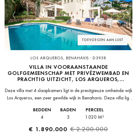
Previous
Next
TOEVOEGEN AAN LIJST
LOS ARQUEROS, BENAHAVIS · D3958
VILLA IN VOORAANSTAANDE
GOLFGEMEENSCHAP MET PRIVÉZWEMBAD EN
PRACHTIG UITZICHT, LOS ARQUEROS,
BENAHAVIS
Deze villa met 4 slaapkamers ligt in de prestigieuze omheinde wijk
Los Arqueros, een zeer gewilde wijk in Benahavis. Deze villa ligt
op een verhoogde positie en biedt een prachtig...
BEDDEN
BADEN
PERCEEL
4
3
1.020 M²
€ 1.890.000
€ 2.200.000