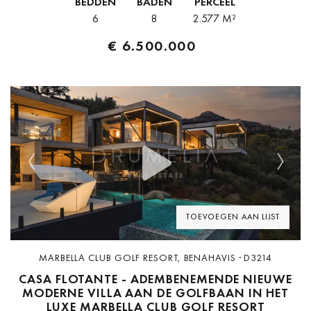
BEDDEN
BADEN
PERCEEL
urbanisatie...
6
8
2.577 M²
€ 6.500.000
Previous
Next
TOEVOEGEN AAN LIJST
MARBELLA CLUB GOLF RESORT, BENAHAVIS · D3214
CASA FLOTANTE - ADEMBENEMENDE NIEUWE
MODERNE VILLA AAN DE GOLFBAAN IN HET
LUXE MARBELLA CLUB GOLF RESORT