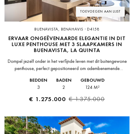
TOEVOEGEN AAN LIJST
BUENAVISTA, BENAHAVIS · D4158
ERVAAR ONGEËVENAARDE ELEGANTIE IN DIT
LUXE PENTHOUSE MET 3 SLAAPKAMERS IN
BUENAVISTA, LA QUINTA
Dompel jezelf onder in het verfijnde leven met dit buitengewone
penthouse, perfect gepositioneerd om adembenemende
vergezichten vast te leggen op de sprankelende zee, majestueuze
BEDDEN
BADEN
GEBOUWD
bergen en groene golfbanen. Deze toplocatie...
3
2
124 M²
€ 1.275.000
€ 1.375.000