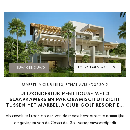
Previous
Next
TOEVOEGEN AAN LIJST
NIEUW GEBOUWD
MARBELLA CLUB HILLS, BENAHAVIS · D0250-2
UITZONDERLIJK PENTHOUSE MET 3
SLAAPKAMERS EN PANORAMISCH UITZICHT
TUSSEN HET MARBELLA CLUB GOLF RESORT EN
HET ANANTARA VILLA PADIERNA PALACE
Als absolute kroon op een van de meest bevoorrechte natuurlijke
omgevingen van de Costa del Sol, vertegenwoordigt dit
buitengewone penthouse met 3 slaapkamers en 3 badkamers het