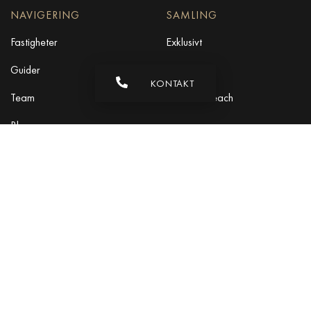
NAVIGERING
SAMLING
Fastigheter
Exklusivt
Guider
Nybyggd
KONTAKT
Team
Frontline Beach
Blogg
Karriär
KONTAKT
info@drumelia.com
+34 952 766 950
Drumelias huvudkontor