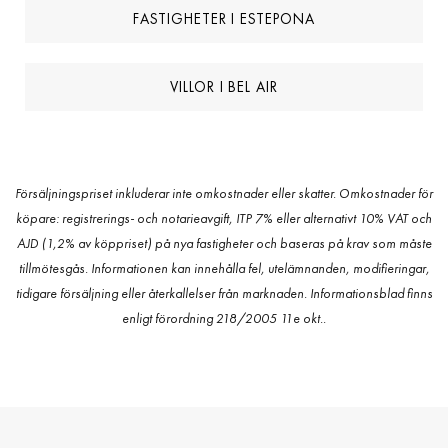
FASTIGHETER I ESTEPONA
VILLOR I BEL AIR
Försäljningspriset inkluderar inte omkostnader eller skatter. Omkostnader för
köpare: registrerings- och notarieavgift, ITP 7% eller alternativt 10% VAT och
AJD (1,2% av köppriset) på nya fastigheter och baseras på krav som måste
tillmötesgås. Informationen kan innehålla fel, utelämnanden, modifieringar,
tidigare försäljning eller återkallelser från marknaden. Informationsblad finns
enligt förordning 218/2005 11e okt..