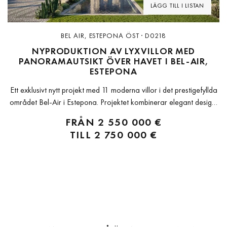
LÄGG TILL I LISTAN
BEL AIR, ESTEPONA ÖST · D0218
NYPRODUKTION AV LYXVILLOR MED
PANORAMAUTSIKT ÖVER HAVET I BEL-AIR,
ESTEPONA
Ett exklusivt nytt projekt med 11 moderna villor i det prestigefyllda
området Bel-Air i Estepona. Projektet kombinerar elegant design,
komfort och en genuin medelhavslivsstil. Perfekt beläget på New
FRÅN
2 550 000 €
Golden Mile mellan Marbella och Estepona, med fantastisk
TILL
2 750 000 €
havsutsikt och nära golfbanor,...