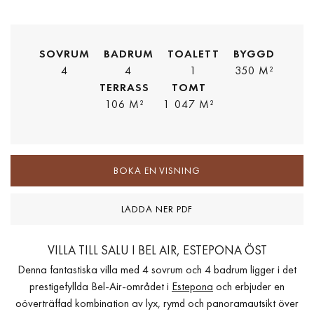
SOVRUM
BADRUM
TOALETT
BYGGD
4
4
1
350 M²
TERRASS
TOMT
106 M²
1 047 M²
BOKA EN VISNING
LADDA NER PDF
VILLA TILL SALU I BEL AIR, ESTEPONA ÖST
Denna fantastiska villa med 4 sovrum och 4 badrum ligger i det
prestigefyllda Bel-Air-området i
Estepona
och erbjuder en
oöverträffad kombination av lyx, rymd och panoramautsikt över