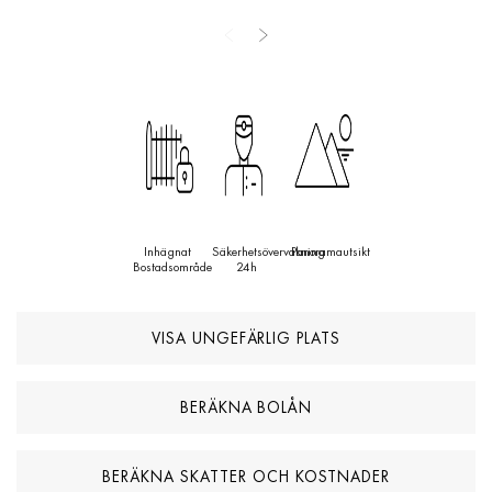
viktiga tjänster som Lidl och Mercadona stormarknader, apotek,
restauranger och stranden, samt snabba förbindelser till Marbella,
Estepona, Villa Padierna Beach Club och prestigefyllda golfbanor.
Denna exklusiva fastighet är en unik möjlighet att förvärva en
lyxvilla i ett av de mest eftertraktade områdena på Costa del Sol.
Inhägnat
Säkerhetsövervakning
Panoramautsikt
Bostadsområde
24h
VISA UNGEFÄRLIG PLATS
BERÄKNA BOLÅN
BERÄKNA SKATTER OCH KOSTNADER