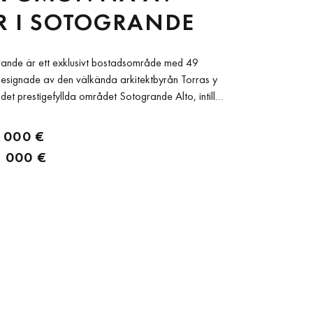
R I SOTOGRANDE
grande är ett exklusivt bostadsområde med 49
 designade av den välkända arkitektbyrån Torras y
 det prestigefyllda området Sotogrande Alto, intill
ada, kombinerar projektet traditionell andalusisk
omfort. Fokus ligger...
 000 €
 000 €