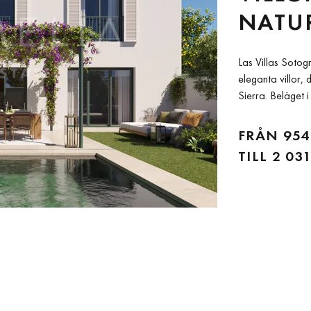
NATU
Las Villas Soto
eleganta villor,
Sierra. Beläget i
golfbanan La Cañ
stil med modern k
FRÅN
954
TILL
2 031