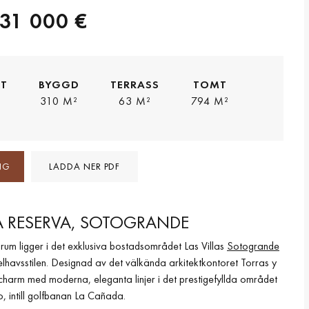
031 000 €
TT
BYGGD
TERRASS
TOMT
310 M²
63 M²
794 M²
NG
LADDA NER PDF
I LA RESERVA, SOTOGRANDE
um ligger i det exklusiva bostadsområdet Las Villas
Sotogrande
havsstilen. Designad av det välkända arkitektkontoret Torras y
 charm med moderna, eleganta linjer i det prestigefyllda området
, intill golfbanan La Cañada.