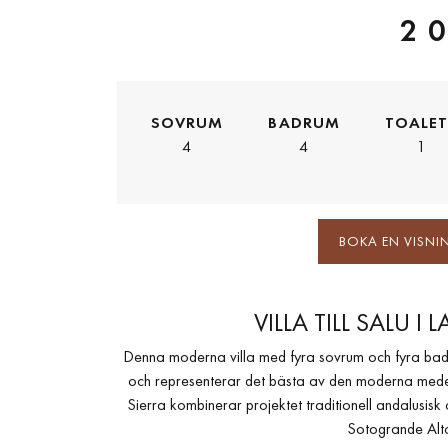
2 
SOVRUM
BADRUM
TOALE
4
4
1
BOKA EN VISNI
VILLA TILL SALU 
Denna moderna villa med fyra sovrum och fyra badr
och representerar det bästa av den moderna medel
Sierra kombinerar projektet traditionell andalusisk
Sotogrande Alto