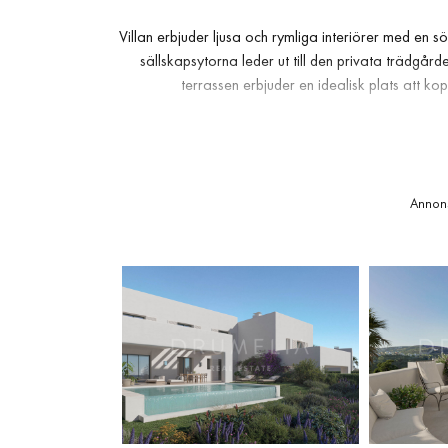
Villan erbjuder ljusa och rymliga interiörer med 
sällskapsytorna leder ut till den privata trädgård
terrassen erbjuder en idealisk plats att k
Byggd med exceptionell kvalitet och noggrann
aerotermiskt värme- och kylsystem, ett fullt utrust
komfort, elegans och hållbarhet i ett
Annon