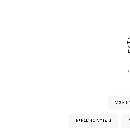
G
VISA U
BERÄKNA BOLÅN