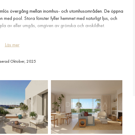
en sömlös övergång mellan inomhus- och utomhusområden. De öppna
en med pool. Stora fönster fyller hemmet med naturligt ljus, och
oppla av eller umgås, omgiven av grönska och avskildhet.
 uppmärksamhet på detaljer, har fastigheten golvvärme, ett
Läs mer
at kök och privat parkering för två bilar. Denna villa kombinerar
 av Sotograndes mest exklusiva och trygga områden.
serad Oktober, 2025