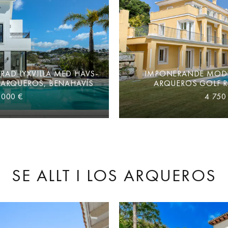
RAD LYXVILLA MED HAVS-
IMPONERANDE MODER
 ARQUEROS, BENAHAVÍS
ARQUEROS GOLF R
 000 €
4 750
SE ALLT
I LOS ARQUEROS