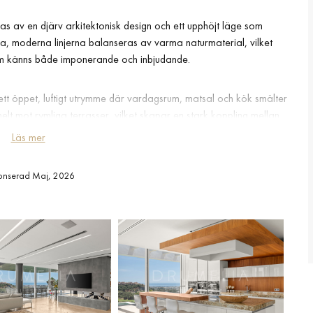
s av en djärv arkitektonisk design och ett upphöjt läge som
na, moderna linjerna balanseras av varma naturmaterial, vilket
som känns både imponerande och inbjudande.
t öppet, luftigt utrymme där vardagsrum, matsal och kök smälter
helt mot rymliga terrasser, vilket skapar en stark koppling mellan
rrasskanten, smälter visuellt samman med landskapet och förstärker
Läs mer
n av rymd och lugn.
onserad Maj, 2026
ng, med en privat master suite som upptar sin egen våning och
 sovrumssviter, ett biorum, inomhusytor för umgänge och generösa
 hiss förbinder alla våningsplan, medan smart hem-teknik,
säkerställer komfort, effektivitet och enkelhet i hela fastigheten.