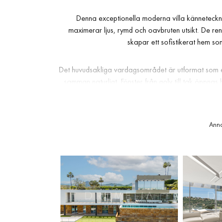
Denna exceptionella moderna villa känneteckna
maximerar ljus, rymd och oavbruten utsikt. De re
skapar ett sofistikerat hem 
Det huvudsakliga vardagsområdet är utformat som et
samman naturligt. Fönster från golv till tak öppnas 
inom- och utomhusliv. En infinitypool löper längs te
känsla
Ann
Interiören har en noggrant genomtänkt planlösni
erbjuder avskildhet och upphöjd utsikt. Ytterligare
förvaringsutrymmen kompletterar bostaden. En
högkvalitativa material och hållbara energilösningar 