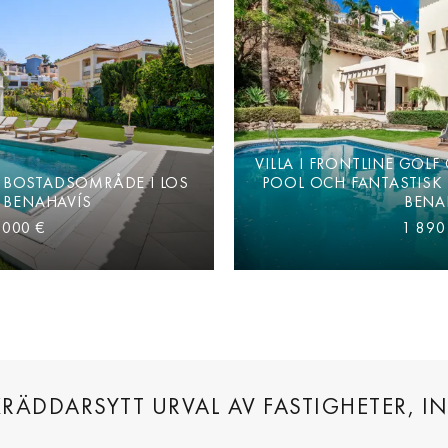
VILLA I FRONTLINE GOL
VT BOSTADSOMRÅDE I LOS
POOL OCH FANTASTISK 
 BENAHAVÍS
BENA
 000 €
1 890
RÄDDARSYTT URVAL AV FASTIGHETER, I