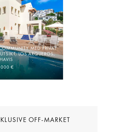
F COMMUNITY MED PRIVAT
UTSIKT, LOS ARQUEROS,
HAVIS
 000 €
NKLUSIVE OFF-MARKET