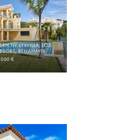
N NY LYXVILLA, LOS
ESORT, BENAHAVIS
 000 €