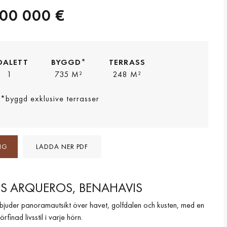
00 000 €
OALETT
BYGGD*
TERRASS
1
735 M²
248 M²
*byggd exklusive terrasser
NG
LADDA NER PDF
 LOS ARQUEROS, BENAHAVIS
rbjuder panoramautsikt över havet, golfdalen och kusten, med en
finad livsstil i varje hörn.