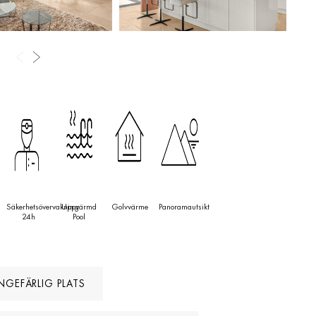
Säkerhetsövervakning
Uppvärmd
Golvvärme
Panoramautsikt
24h
Pool
NGEFÄRLIG PLATS