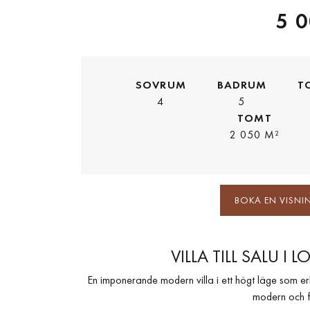
5 0
SOVRUM
BADRUM
T
4
5
TOMT
2 050 M²
BOKA EN VISNI
VILLA TILL SALU I
En imponerande modern villa i ett högt läge som e
modern och för