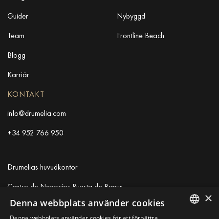
Guider
Nybyggd
Team
Frontline Beach
Blogg
Karriär
KONTAKT
info@drumelia.com
+34 952 766 950
Drumelias huvudkontor
Centro de Negocios Puerta de Banus
×
Edificio B, Local 11
Denna webbplats använder cookies
29660 Marbella
Denna webbplats använder cookies för att förbättra