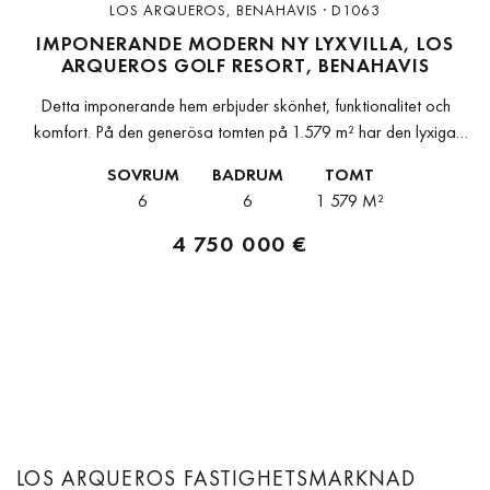
LOS ARQUEROS, BENAHAVIS · D1063
IMPONERANDE MODERN NY LYXVILLA, LOS
ARQUEROS GOLF RESORT, BENAHAVIS
Detta imponerande hem erbjuder skönhet, funktionalitet och
komfort. På den generösa tomten på 1.579 m² har den lyxiga
villan med fantastisk panoramautsikt byggts enligt högsta standard
SOVRUM
BADRUM
TOMT
2017 och är redo...
6
6
1 579 M²
4 750 000 €
LOS ARQUEROS FASTIGHETSMARKNAD