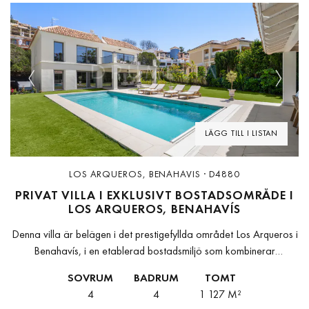
Previous
Next
LÄGG TILL I LISTAN
LOS ARQUEROS, BENAHAVIS · D4880
PRIVAT VILLA I EXKLUSIVT BOSTADSOMRÅDE I
LOS ARQUEROS, BENAHAVÍS
Denna villa är belägen i det prestigefyllda området Los Arqueros i
Benahavís, i en etablerad bostadsmiljö som kombinerar
avskildhet, grönområden och trevliga öppna bergsvyer. Läget
SOVRUM
BADRUM
TOMT
erbjuder en idealisk balans mellan...
4
4
1 127 M²