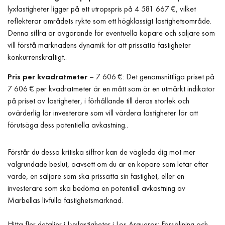
lyxfastigheter ligger på ett utropspris på 4 581 667 €, vilket
reflekterar områdets rykte som ett högklassigt fastighetsområde.
Denna siffra är avgörande för eventuella köpare och säljare som
vill förstå marknadens dynamik för att prissätta fastigheter
konkurrenskraftigt..
Pris per kvadratmeter
– 7 606 €: Det genomsnittliga priset på
7 606 € per kvadratmeter är en mått som är en utmärkt indikator
på priset av fastigheter, i förhållande till deras storlek och
ovärderlig för investerare som vill värdera fastigheter för att
förutsäga dess potentiella avkastning..
Förstår du dessa kritiska siffror kan de vägleda dig mot mer
välgrundade beslut, oavsett om du är en köpare som letar efter
värde, en säljare som ska prissätta sin fastighet, eller en
investerare som ska bedöma en potentiell avkastning av
Marbellas livfulla fastighetsmarknad.
Hitta fler detaljer i
Lyxfastigheter i Los Arqueros: Försäljning och