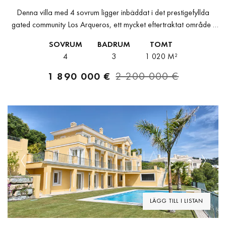
Denna villa med 4 sovrum ligger inbäddat i det prestigefyllda
gated community Los Arqueros, ett mycket eftertraktat område i
Benahavis. Denna fastighet ligger i ett upphöjt läge och erbjuder
SOVRUM
BADRUM
TOMT
fantastisk...
4
3
1 020 M²
1 890 000 €
2 200 000 €
Previous
Next
LÄGG TILL I LISTAN