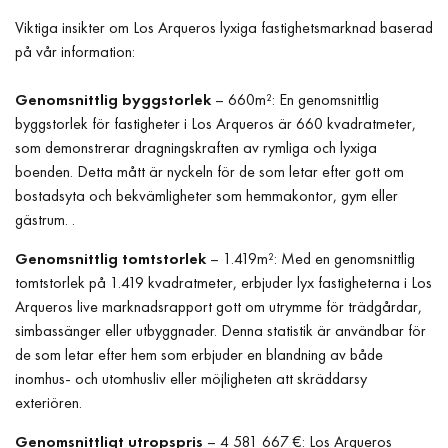
Viktiga insikter om Los Arqueros lyxiga fastighetsmarknad baserad
på vår information:
Genomsnittlig byggstorlek
– 660m²: En genomsnittlig
byggstorlek för fastigheter i Los Arqueros är 660 kvadratmeter,
som demonstrerar dragningskraften av rymliga och lyxiga
boenden. Detta mått är nyckeln för de som letar efter gott om
bostadsyta och bekvämligheter som hemmakontor, gym eller
gästrum. .
Genomsnittlig tomtstorlek
– 1.419m²: Med en genomsnittlig
tomtstorlek på 1.419 kvadratmeter, erbjuder lyx fastigheterna i Los
Arqueros live marknadsrapport gott om utrymme för trädgårdar,
simbassänger eller utbyggnader. Denna statistik är användbar för
de som letar efter hem som erbjuder en blandning av både
inomhus- och utomhusliv eller möjligheten att skräddarsy
exteriören.
Genomsnittligt utropspris
– 4 581 667 €: Los Arqueros