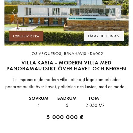
Previous
Next
LÄGG TILL I LISTAN
EXKLUSIV BYRÅ
LOS ARQUEROS, BENAHAVIS · D6002
VILLA KASIA - MODERN VILLA MED
PANORAMAUTSIKT ÖVER HAVET OCH BERGEN
En imponerande modern villa i ett högt läge som erbjuder
panoramautsikt över havet, golfdalen och kusten, med en modern
och förfinad livsstil i varje hörn.Denna exceptionella moderna villa
SOVRUM
BADRUM
TOMT
kännetecknas av...
4
5
2 050 M²
5 000 000 €