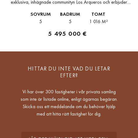
exklusiva, inhägnade communityn Los Arqueros och erbjuder
fantastisk utsikt över golfbanan och ut mot havet. Här möts tidlös
SOVRUM
BADRUM
TOMT
arkitektur och modern...
5
5
1 016 M²
5 495 000 €
HITTAR DU INTE VAD DU LETAR
EFTER?
Vi har över 300 fastigheter i vår privata samling
som inte är listade online, enligt ägarnas begäran.
Skicka oss ett meddelande om du behöver hjälp
med att hitta rätt fastighet för dig.