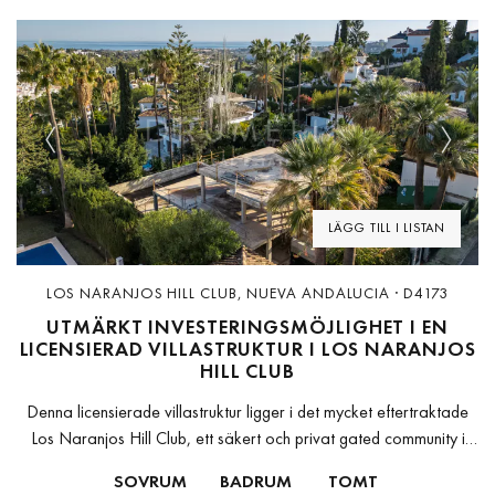
Previous
Next
LÄGG TILL I LISTAN
LOS NARANJOS HILL CLUB, NUEVA ANDALUCIA · D4173
UTMÄRKT INVESTERINGSMÖJLIGHET I EN
LICENSIERAD VILLASTRUKTUR I LOS NARANJOS
HILL CLUB
Denna licensierade villastruktur ligger i det mycket eftertraktade
Los Naranjos Hill Club, ett säkert och privat gated community i
Marbella. Detta är en fantastisk möjlighet att skapa ett
SOVRUM
BADRUM
TOMT
skräddarsytt lyxhem...