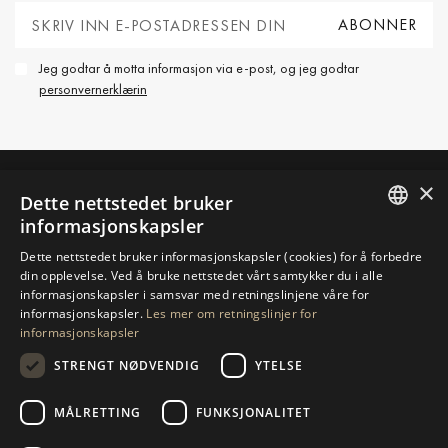
Jeg godtar å motta informasjon via e-post, og jeg godtar
personvernerklærin
×
Dette nettstedet bruker
TA KONTAKT MED OSS
informasjonskapsler
ENGLISH
Dette nettstedet bruker informasjonskapsler (cookies) for å forbedre
BE OM MER INFORMASJON
din opplevelse. Ved å bruke nettstedet vårt samtykker du i alle
SPANISH
informasjonskapsler i samsvar med retningslinjene våre for
informasjonskapsler.
Les mer om retningslinjer for
GERMAN
SEND OSS EN MELDING
informasjonskapsler
RUSSIAN
STRENGT NØDVENDIG
YTELSE
SWEDISH
MÅLRETTING
FUNKSJONALITET
NAVIGASJON
SAMLING
FRENCH