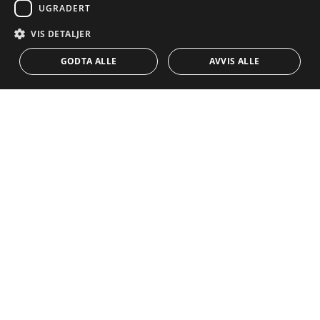
POLISH
Egenskaper
Eksklusivt
UGRADERT
NORWEGIAN
Veiledninger
Nybygd
VIS DETALJER
KONTAKT
DUTCH
Team
Frontline Beach
GODTA ALLE
AVVIS ALLE
Blogg
Karriere
KONTAKT
info@drumelia.com
+34 952 766 950
Drumelias hovedkontor
Centro de Negocios Puerta de Banus
Edificio B, Local 11
29660 Marbella