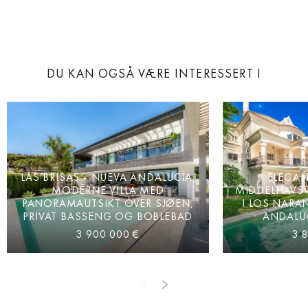
DU KAN OGSÅ VÆRE INTERESSERT I
LAS BRISAS - NUEVA ANDALUCIA:
ELEGAN
MODERNE VILLA MED
MIDDELHAVSV
PANORAMAUTSIKT OVER SJØEN,
I LOS NARA
PRIVAT BASSENG OG BOBLEBAD
ANDALUC
3 900 000 €
3 