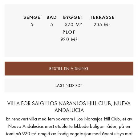
SENGE
BAD
BYGGET
TERRASSE
5
5
320 M²
235 M²
PLOT
920 M²
BESTILL EN VISNING
LAST NED PDF
VILLA FOR SALG I LOS NARANJOS HILL CLUB, NUEVA
ANDALUCIA
En renovert villa med fem soverom i
Los Naranjos Hill Club
, et av
Nueva Andalucías mest etablerte lukkede boligområder, på en
tomt på 920 m² omgitt av frodig vegetasjon med åpent utsyn mot