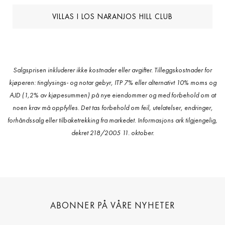
VILLAS I LOS NARANJOS HILL CLUB
Salgsprisen inkluderer ikke kostnader eller avgifter. Tilleggskostnader for
kjøperen: tinglysings- og notar gebyr, ITP 7% eller alternativt 10% moms og
AJD (1,2% av kjøpesummen) på nye eiendommer og med forbehold om at
noen krav må oppfylles. Det tas forbehold om feil, utelatelser, endringer,
forhåndssalg eller tilbaketrekking fra markedet. Informasjons ark tilgjengelig,
dekret 218/2005 11. oktober.
ABONNER PÅ VÅRE NYHETER