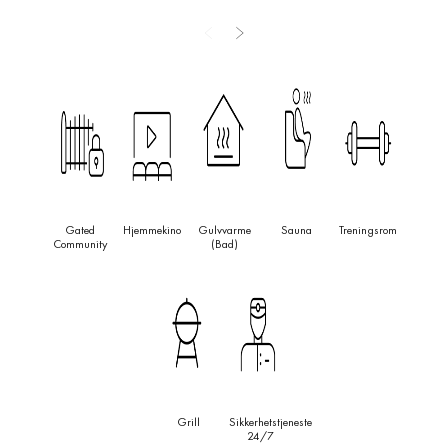
Gated
Hjemmekino
Gulvvarme
Sauna
Treningsrom
Community
(bad)
Grill
Sikkerhetstjeneste
24/7