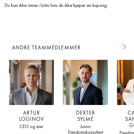
Du kan ikke vinne i lotto hvis du ikke kjøper en kupong
ANDRE TEAMMEDLEMMER
ARTUR
DEXTER
C
LOGINOV
SYLMÉ
SA
G
CEO og eier
Junior
Eiendomskonsulent
Eiendo