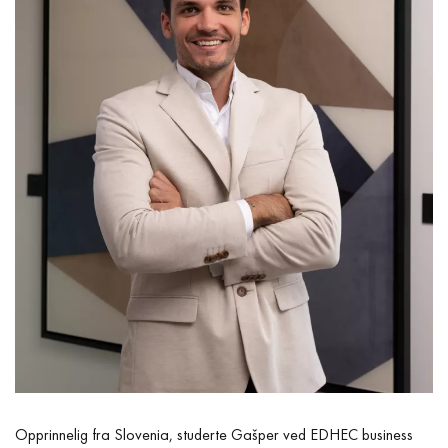
Opprinnelig fra Slovenia, studerte Gašper ved EDHEC business