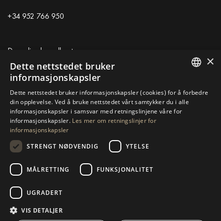
+34 952 766 950
Drumelias hovedkontor
×
Dette nettstedet bruker
Centro de Negocios Puerta de Banus
informasjonskapsler
Edificio B, Local 11
ENGLISH
Dette nettstedet bruker informasjonskapsler (cookies) for å forbedre
29660 Marbella
din opplevelse. Ved å bruke nettstedet vårt samtykker du i alle
+34 952 766 950
SPANISH
informasjonskapsler i samsvar med retningslinjene våre for
info@drumelia.com
informasjonskapsler.
Les mer om retningslinjer for
GERMAN
informasjonskapsler
RUSSIAN
STRENGT NØDVENDIG
YTELSE
Linkedin
Instagram
Youtube
SWEDISH
MÅLRETTING
FUNKSJONALITET
FRENCH
© 2026 Drumelia Real Estate.
Bruksvilkår
·
Retningslinjer for
POLISH
informasjonskapsler
· Bygget av
Inmoba
UGRADERT
NORWEGIAN
VIS DETALJER