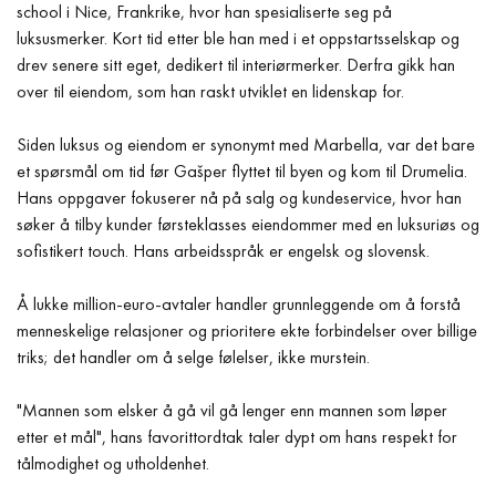
school i Nice, Frankrike, hvor han spesialiserte seg på
luksusmerker. Kort tid etter ble han med i et oppstartsselskap og
drev senere sitt eget, dedikert til interiørmerker. Derfra gikk han
over til eiendom, som han raskt utviklet en lidenskap for.
Siden luksus og eiendom er synonymt med Marbella, var det bare
et spørsmål om tid før Gašper flyttet til byen og kom til Drumelia.
Hans oppgaver fokuserer nå på salg og kundeservice, hvor han
søker å tilby kunder førsteklasses eiendommer med en luksuriøs og
sofistikert touch. Hans arbeidsspråk er engelsk og slovensk.
Å lukke million-euro-avtaler handler grunnleggende om å forstå
menneskelige relasjoner og prioritere ekte forbindelser over billige
triks; det handler om å selge følelser, ikke murstein.
"Mannen som elsker å gå vil gå lenger enn mannen som løper
etter et mål", hans favorittordtak taler dypt om hans respekt for
tålmodighet og utholdenhet.