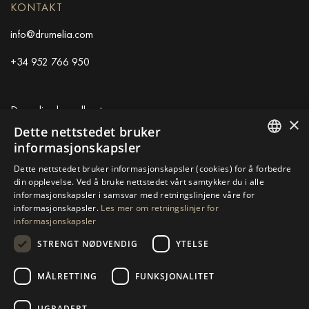
KONTAKT
info@drumelia.com
+34 952 766 950
Drumelias hovedkontor
×
Dette nettstedet bruker
Centro de Negocios Puerta de Banus
informasjonskapsler
Edificio B, Local 11
ENGLISH
Dette nettstedet bruker informasjonskapsler (cookies) for å forbedre
29660 Marbella
din opplevelse. Ved å bruke nettstedet vårt samtykker du i alle
+34 952 766 950
SPANISH
informasjonskapsler i samsvar med retningslinjene våre for
info@drumelia.com
informasjonskapsler.
Les mer om retningslinjer for
GERMAN
informasjonskapsler
RUSSIAN
STRENGT NØDVENDIG
YTELSE
Linkedin
Instagram
Youtube
SWEDISH
MÅLRETTING
FUNKSJONALITET
FRENCH
© 2026 Drumelia Real Estate.
Bruksvilkår
·
Retningslinjer for
POLISH
informasjonskapsler
· Bygget av
Inmoba
UGRADERT