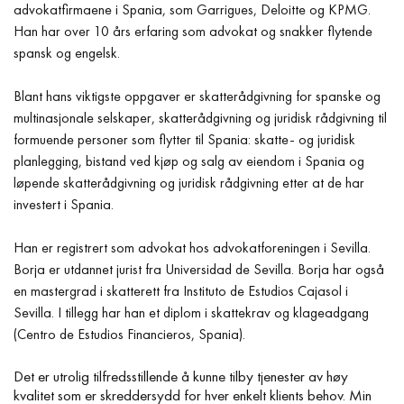
advokatfirmaene i Spania, som Garrigues, Deloitte og KPMG.
Han har over 10 års erfaring som advokat og snakker flytende
spansk og engelsk.
Blant hans viktigste oppgaver er skatterådgivning for spanske og
multinasjonale selskaper, skatterådgivning og juridisk rådgivning til
formuende personer som flytter til Spania: skatte- og juridisk
planlegging, bistand ved kjøp og salg av eiendom i Spania og
løpende skatterådgivning og juridisk rådgivning etter at de har
investert i Spania.
Han er registrert som advokat hos advokatforeningen i Sevilla.
Borja er utdannet jurist fra Universidad de Sevilla. Borja har også
en mastergrad i skatterett fra Instituto de Estudios Cajasol i
Sevilla. I tillegg har han et diplom i skattekrav og klageadgang
(Centro de Estudios Financieros, Spania).
Det er utrolig tilfredsstillende å kunne tilby tjenester av høy
kvalitet som er skreddersydd for hver enkelt klients behov. Min