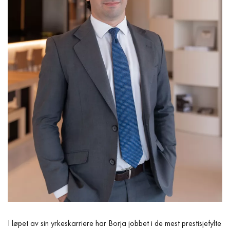
I løpet av sin yrkeskarriere har Borja jobbet i de mest prestisjefylte