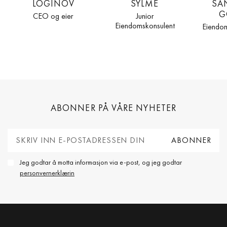
LOGINOV
SYLMÉ
SA
G
CEO og eier
Junior
Eiendomskonsulent
Eiendo
ABONNER PÅ VÅRE NYHETER
Jeg godtar å motta informasjon via e-post, og jeg godtar
personvernerklærin