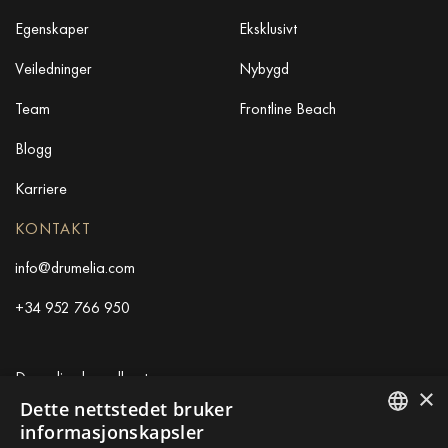
Egenskaper
Eksklusivt
Veiledninger
Nybygd
Team
Frontline Beach
Blogg
Karriere
KONTAKT
info@drumelia.com
+34 952 766 950
Drumelias hovedkontor
×
Dette nettstedet bruker
Centro de Negocios Puerta de Banus
informasjonskapsler
Edificio B, Local 11