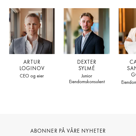
ARTUR
DEXTER
C
LOGINOV
SYLMÉ
SA
G
CEO og eier
Junior
Eiendomskonsulent
Eiendo
ABONNER PÅ VÅRE NYHETER