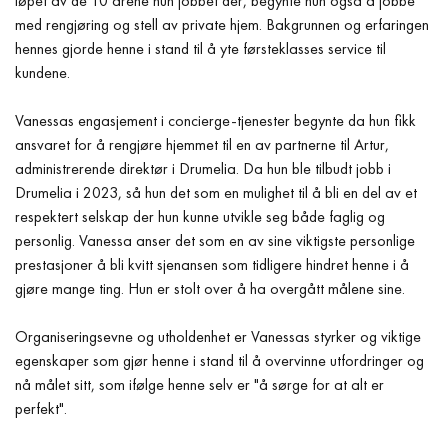
løpet av de 10 årene hun jobbet der, begynte hun også å jobbe
med rengjøring og stell av private hjem. Bakgrunnen og erfaringen
hennes gjorde henne i stand til å yte førsteklasses service til
kundene.
Vanessas engasjement i concierge-tjenester begynte da hun fikk
ansvaret for å rengjøre hjemmet til en av partnerne til Artur,
administrerende direktør i Drumelia. Da hun ble tilbudt jobb i
Drumelia i 2023, så hun det som en mulighet til å bli en del av et
respektert selskap der hun kunne utvikle seg både faglig og
personlig. Vanessa anser det som en av sine viktigste personlige
prestasjoner å bli kvitt sjenansen som tidligere hindret henne i å
gjøre mange ting. Hun er stolt over å ha overgått målene sine.
Organiseringsevne og utholdenhet er Vanessas styrker og viktige
egenskaper som gjør henne i stand til å overvinne utfordringer og
nå målet sitt, som ifølge henne selv er "å sørge for at alt er
perfekt".