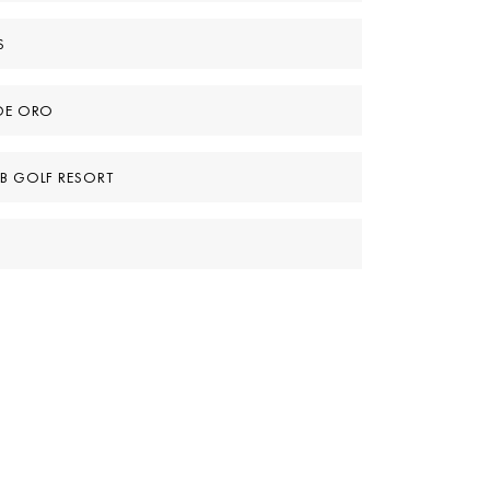
S
 DE ORO
B GOLF RESORT