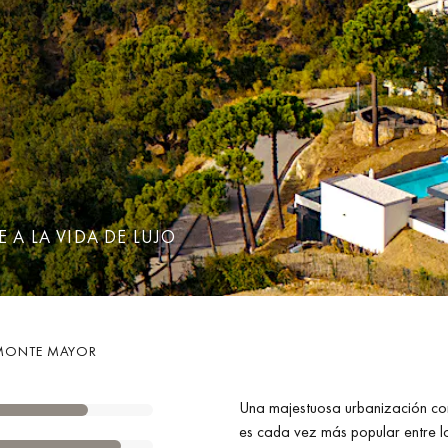
 A LA VIDA DE LUJO
MONTE MAYOR
Una majestuosa urbanización co
es cada vez más popular entre lo