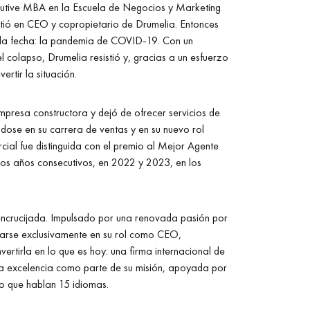
cutive MBA en la Escuela de Negocios y Marketing
rtió en CEO y copropietario de Drumelia. Entonces
 la fecha: la pandemia de COVID-19. Con un
l colapso, Drumelia resistió y, gracias a un esfuerzo
ertir la situación.
empresa constructora y dejó de ofrecer servicios de
dose en su carrera de ventas y en su nuevo rol
ial fue distinguida con el premio al Mejor Agente
dos años consecutivos, en 2022 y 2023, en los
 encrucijada. Impulsado por una renovada pasión por
trarse exclusivamente en su rol como CEO,
ertirla en lo que es hoy: una firma internacional de
la excelencia como parte de su misión, apoyada por
o que hablan 15 idiomas.