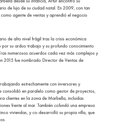
bella desde su infancia, Artur encontró su
rio de lujo de su ciudad natal. En 2009, con tan
a como agente de ventas y aprendió el negocio
o de alto nivel frágil tras la crisis económica
ó por su arduo trabajo y su profundo conocimiento
 Tras numerosos acuerdos cada vez más complejos y
en 2015 fue nombrado Director de Ventas de
trabajando estrechamente con inversores y
se consolidó en paralelo como gestor de proyectos,
ra clientes en la zona de Marbella, incluidas
iones frente al mar. También cofundó una empresa
inco viviendas, y co-desarrolló su propia villa, que
os.