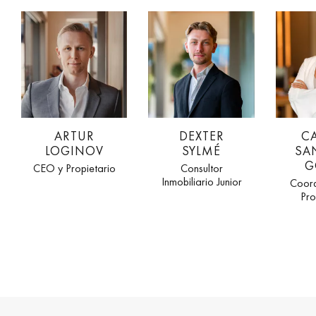
ARTUR
DEXTER
C
LOGINOV
SYLMÉ
SA
G
CEO y Propietario
Consultor
Inmobiliario Junior
Coord
Pro