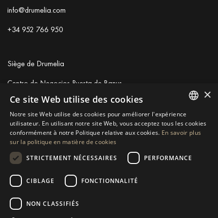
info@drumelia.com
+34 952 766 950
Siège de Drumelia
Centro de Negocios Puerta de Banus
×
Edificio B, Local 11
Ce site Web utilise des cookies
29660 Marbella
Notre site Web utilise des cookies pour améliorer l'expérience
+34 952 766 950
ENGLISH
utilisateur. En utilisant notre site Web, vous acceptez tous les cookies
info@drumelia.com
conformément à notre Politique relative aux cookies.
En savoir plus
SPANISH
sur la politique en matière de cookies
GERMAN
STRICTEMENT NÉCESSAIRES
PERFORMANCE
Linkedin
Instagram
Youtube
RUSSIAN
CIBLAGE
FONCTIONNALITÉ
SWEDISH
© 2026 Drumelia Real Estate.
Conditions d'utilisation
·
Politique
de Cookies
· Construit par
Inmoba
NON CLASSIFIÉS
FRENCH