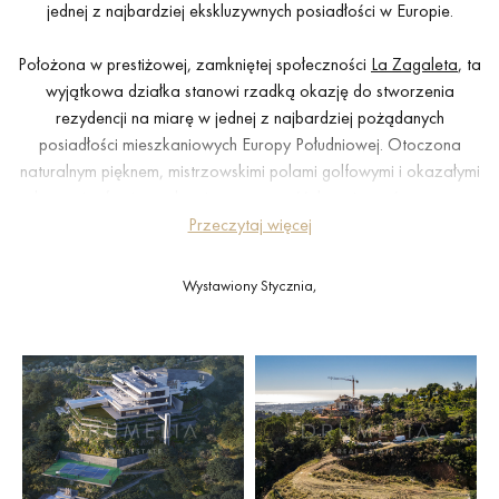
jednej z najbardziej ekskluzywnych posiadłości w Europie.
Położona w prestiżowej, zamkniętej społeczności
La Zagaleta
, ta
wyjątkowa działka stanowi rzadką okazję do stworzenia
rezydencji na miarę w jednej z najbardziej pożądanych
posiadłości mieszkaniowych Europy Południowej. Otoczona
naturalnym pięknem, mistrzowskimi polami golfowymi i okazałymi
domami, oferuje znakomitą prywatność, bezpieczeństwo oraz
niezrównany styl życia.
Przeczytaj więcej
Jej wyniesiona, południowo-wschodnia orientacja zapewnia
Wystawiony Stycznia,
obfite naturalne światło i otwarte widoki, tworząc idealne miejsce
na nowoczesny dom, który harmonijnie łączy się z otoczeniem i
śródziemnomorskim klimatem. Duże proporcje działki pozwalają
na realizację imponującej wizji architektonicznej, a zatwierdzony
projekt oferuje bezproblemową drogę do jej urzeczywistnienia.
Mieszkańcy korzystają z udogodnień na światowym poziomie,
całodobowej ochrony i spokojnego otoczenia, a wszystko to w