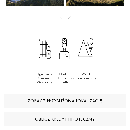
niewielkiej odległości od plaż Marbelli, wykwintnych restauracji i
zaplecza rekreacyjnego. Łącząc ekskluzywność, spokój i
wyjątkowy potencjał, jest to znakomita okazja, by zbudować
dom o randze ikony w naprawdę prestiżowej lokalizacji.
Ogrodzony
Obsluga
Widok
Kompleks
Ochroniarzy
Panoramiczny
Mieszkalny
24h
ZOBACZ PRZYBLIŻONĄ LOKALIZACJĘ
OBLICZ KREDYT HIPOTECZNY