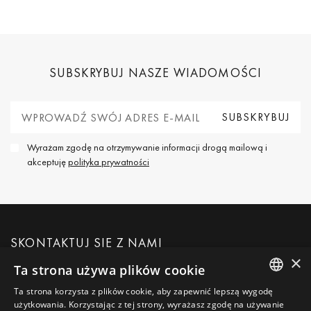
SUBSKRYBUJ NASZE WIADOMOŚCI
Wyrażam zgodę na otrzymywanie informacji drogą mailową i
akceptuję
polityka prywatności
SKONTAKTUJ SIĘ Z NAMI
×
Ta strona używa plików cookie
POPROŚ O WIĘCEJ INFORMACJI
Ta strona korzysta z plików cookie, aby zapewnić lepszą wygodę
ENGLISH
użytkowania. Korzystając z tej strony, wyrażasz zgodę na używanie