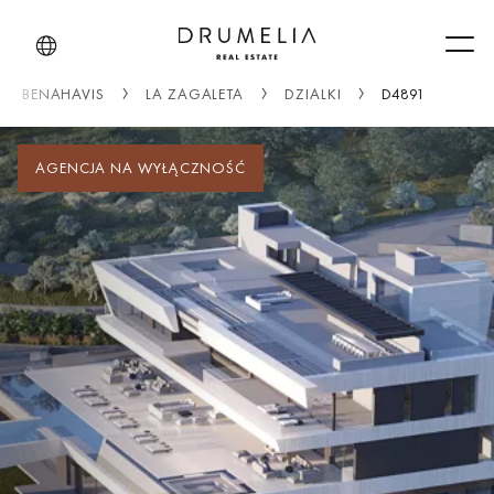
Men
BENAHAVIS
LA ZAGALETA
DZIALKI
D4891
AGENCJA NA WYŁĄCZNOŚĆ