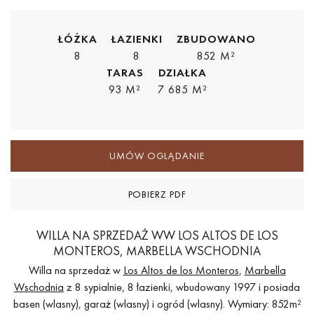
ŁÓŻKA
ŁAZIENKI
ZBUDOWANO
8
8
852 M²
TARAS
DZIAŁKA
93 M²
7 685 M²
UMÓW OGLĄDANIE
POBIERZ PDF
WILLA NA SPRZEDAŻ WW LOS ALTOS DE LOS
MONTEROS, MARBELLA WSCHODNIA
Willa na sprzedaż w
Los Altos de los Monteros
,
Marbella
Wschodnia
z 8 sypialnie, 8 łazienki, wbudowany 1997 i posiada
basen (wlasny), garaż (wlasny) i ogród (wlasny). Wymiary: 852m²