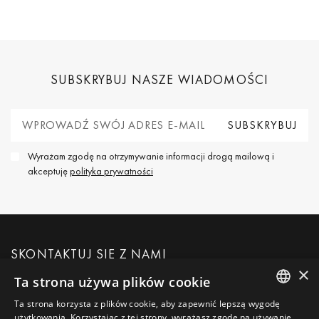
SUBSKRYBUJ NASZE WIADOMOŚCI
Wyrażam zgodę na otrzymywanie informacji drogą mailową i
akceptuję
polityka prywatności
SKONTAKTUJ SIĘ Z NAMI
×
Ta strona używa plików cookie
POPROŚ O WIĘCEJ INFORMACJI
Ta strona korzysta z plików cookie, aby zapewnić lepszą wygodę
ENGLISH
użytkowania. Korzystając z tej strony, wyrażasz zgodę na używanie