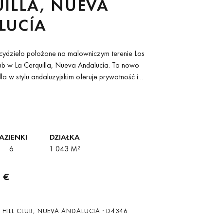
ILLA, NUEVA
LUCÍA
ydzieło położone na malowniczym terenie Los
lub w La Cerquilla, Nueva Andalucía. Ta nowo
a w stylu andaluzyjskim oferuje prywatność i
niętym kompleksie. Przytulne...
AZIENKI
DZIAŁKA
6
1 043 M²
 €
HILL CLUB, NUEVA ANDALUCIA · D4346