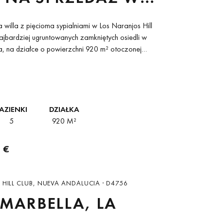
A ANDALUCÍA,
illa z pięcioma sypialniami w Los Naranjos Hill
ELLA
ajbardziej ugruntowanych zamkniętych osiedli w
, na działce o powierzchni 920 m² otoczonej
ą z otwartym...
AZIENKI
DZIAŁKA
5
920 M²
 €
HILL CLUB, NUEVA ANDALUCIA · D4756
 MARBELLA, LA