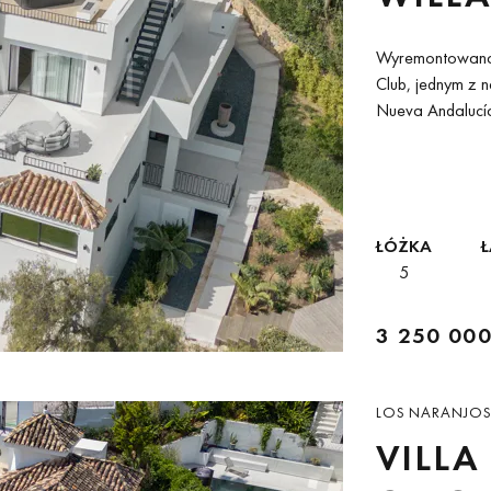
NUEV
Wyremontowana w
MARB
Club, jednym z n
Nueva Andalucía
dojrzałą zieleni
ŁÓŻKA
Ł
5
3 250 000
LOS NARANJOS 
VILLA