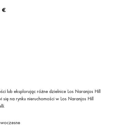
 €
i lub eksplorując różne dzielnice Los Naranjos Hill
i się na rynku nieruchomości w Los Naranjos Hill
li.
woczesne