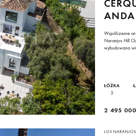
CERQU
ANDA
Współczesne arc
Naranjos Hill C
wybudowana will
elegancję w zamk
ŁÓŻKA
Ł
5
2 495 000
LOS NARANJOS 