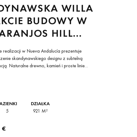
DYNAWSKA WILLA
AKCIE BUDOWY W
ARANJOS HILL
 MARBELLA
ie realizacji w Nueva Andalucía prezentuje
zenie skandynawskiego designu z subtelną
cją. Naturalne drewno, kamień i proste linie
e tworzą atmosferę wyrafinowanej nowoczesności,
mi...
AZIENKI
DZIAŁKA
5
921 M²
 €