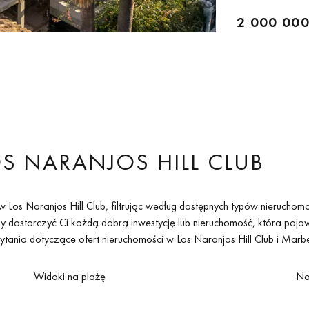
2 000 000
 NARANJOS HILL CLUB
s Naranjos Hill Club, filtrując według dostępnych typów nieruchomośc
by dostarczyć Ci każdą dobrą inwestycję lub nieruchomość, która pojaw
 pytania dotyczące ofert nieruchomości w Los Naranjos Hill Club i Marbel
Widoki na plażę
No