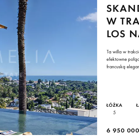
SKAN
W TR
LOS N
CLUB,
Ta willa w trakc
efektowne połąc
francuską elegan
architektoniczn
uzupełnioną duży
ŁÓŻKA
Ł
5
6 950 000