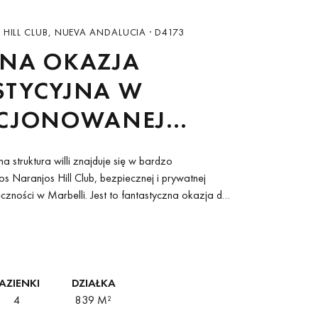
HILL CLUB, NUEVA ANDALUCIA · D4173
TNA OKAZJA
STYCYJNA W
NCJONOWANEJ
TURZE WILLI W LOS
a struktura willi znajduje się w bardzo
JOS HILL CLUB
s Naranjos Hill Club, bezpiecznej i prywatnej
czności w Marbelli. Jest to fantastyczna okazja do
usowego domu na zamówienie...
AZIENKI
DZIAŁKA
4
839 M²