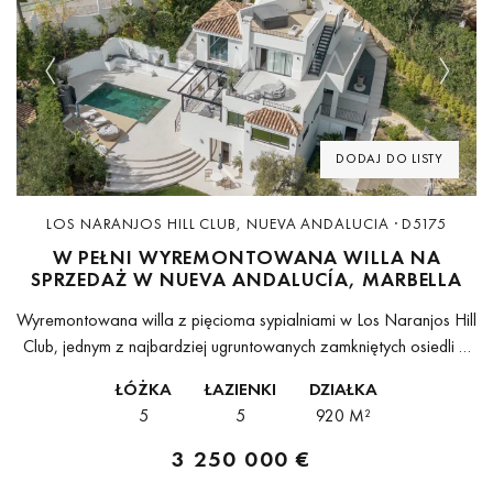
Previous
Next
DODAJ DO LISTY
LOS NARANJOS HILL CLUB, NUEVA ANDALUCIA · D5175
W PEŁNI WYREMONTOWANA WILLA NA
SPRZEDAŻ W NUEVA ANDALUCÍA, MARBELLA
Wyremontowana willa z pięcioma sypialniami w Los Naranjos Hill
Club, jednym z najbardziej ugruntowanych zamkniętych osiedli w
Nueva Andalucía, na działce o powierzchni 920 m² otoczonej
ŁÓŻKA
ŁAZIENKI
DZIAŁKA
dojrzałą zielenią z otwartym...
5
5
920 M²
3 250 000 €