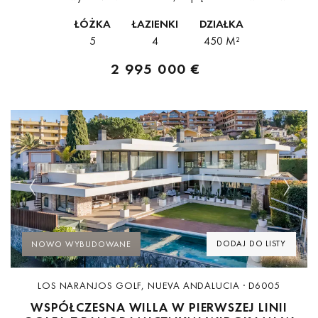
łączy współczesny skandynawski design z zapierającymi dech w
ŁÓŻKA
ŁAZIENKI
DZIAŁKA
piersiach panoramicznymi widokami rozciągającymi się od góry
5
4
450 M²
La...
2 995 000 €
Previous
Next
DODAJ DO LISTY
NOWO WYBUDOWANE
LOS NARANJOS GOLF, NUEVA ANDALUCIA · D6005
WSPÓŁCZESNA WILLA W PIERWSZEJ LINII