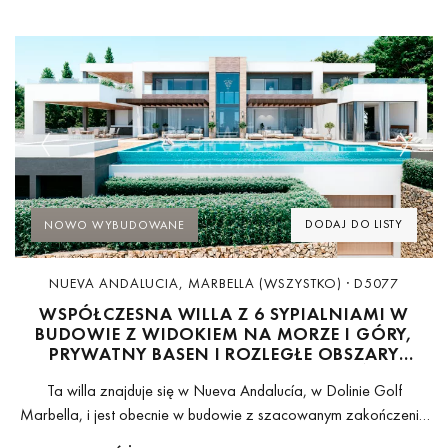
Previous
Next
DODAJ DO LISTY
NOWO WYBUDOWANE
NUEVA ANDALUCIA, MARBELLA (WSZYSTKO) · D5077
WSPÓŁCZESNA WILLA Z 6 SYPIALNIAMI W
BUDOWIE Z WIDOKIEM NA MORZE I GÓRY,
PRYWATNY BASEN I ROZLEGŁE OBSZARY
REKREACYJNE W NUEVA ANDALUCÍA,
Ta willa znajduje się w Nueva Andalucía, w Dolinie Golf
MARBELLA
Marbella, i jest obecnie w budowie z szacowanym zakończenia
w 2027 roku. Obiekt znajduje się na działce 1,612 m ²...