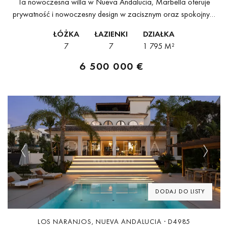
Ta nowoczesna willa w Nueva Andalucía, Marbella oferuje
prywatność i nowoczesny design w zacisznym oraz spokojnym
otoczeniu. Otoczona dojrzałą zielenią nieruchomość łączy czyste
ŁÓŻKA
ŁAZIENKI
DZIAŁKA
linie architektoniczne z naturalnymi fakturami i płynnym...
7
7
1 795 M²
6 500 000 €
Previous
Next
DODAJ DO LISTY
LOS NARANJOS, NUEVA ANDALUCIA · D4985