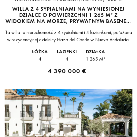
WILLA Z 4 SYPIALNIAMI NA WYNIESIONEJ
DZIAŁCE O POWIERZCHNI 1 265 M² Z
WIDOKIEM NA MORZE, PRYWATNYM BASENEM
I ZAGOSPODAROWANYM OGRODEM W NUEVA
Ta willa to nieruchomość z 4 sypialniami i 4 łazienkami, położona
ANDALUCÍA, MARBELLA
w rezydencyjnej dzielnicy Haza del Conde w Nueva Andalucía,
Marbella. Posiadłość znajduje się na wyniesionej działce o
ŁÓŻKA
ŁAZIENKI
DZIAŁKA
powierzchni 1...
4
4
1 265 M²
4 390 000 €
Previous
Next