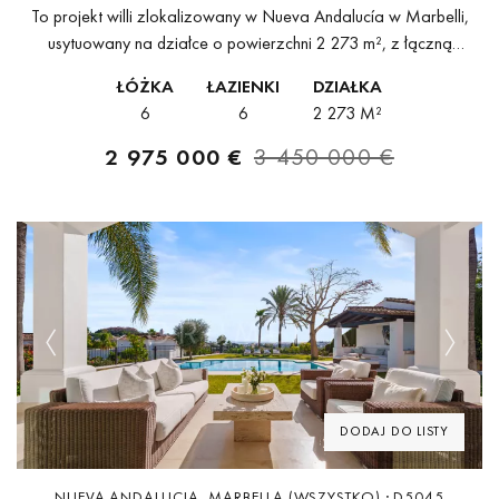
To projekt willi zlokalizowany w Nueva Andalucía w Marbelli,
usytuowany na działce o powierzchni 2 273 m², z łączną
powierzchnią zabudowy 1 038 m² oraz 323 m² tarasów.
ŁÓŻKA
ŁAZIENKI
DZIAŁKA
Nieruchomość zaprojektowano...
6
6
2 273 M²
2 975 000 €
3 450 000 €
Previous
Next
DODAJ DO LISTY
NUEVA ANDALUCIA, MARBELLA (WSZYSTKO) · D5045