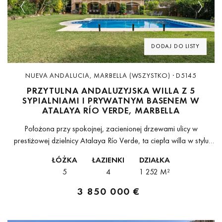
Previous
Next
DODAJ DO LISTY
NUEVA ANDALUCIA, MARBELLA (WSZYSTKO) · D5145
PRZYTULNA ANDALUZYJSKA WILLA Z 5
SYPIALNIAMI I PRYWATNYM BASENEM W
ATALAYA RÍO VERDE, MARBELLA
Położona przy spokojnej, zacienionej drzewami ulicy w
prestiżowej dzielnicy Atalaya Río Verde, ta ciepła willa w stylu
andaluzyjskim oferuje wyjątkowe połączenie przestrzeni,
ŁÓŻKA
ŁAZIENKI
DZIAŁKA
prywatności i komfortu zaledwie kilka kroków od Puerto...
5
4
1 252 M²
3 850 000 €