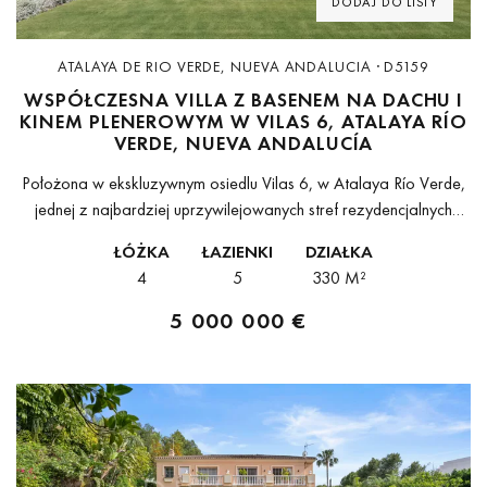
DODAJ DO LISTY
ATALAYA DE RIO VERDE, NUEVA ANDALUCIA · D5159
WSPÓŁCZESNA VILLA Z BASENEM NA DACHU I
KINEM PLENEROWYM W VILAS 6, ATALAYA RÍO
VERDE, NUEVA ANDALUCÍA
Położona w ekskluzywnym osiedlu Vilas 6, w Atalaya Río Verde,
jednej z najbardziej uprzywilejowanych stref rezydencjalnych
Nueva Andalucía, ta wyjątkowa współczesna willa w zabudowie
ŁÓŻKA
ŁAZIENKI
DZIAŁKA
bliźniaczej stanowi doskonałe połączenie awangardowej
4
5
330 M²
architektury,...
5 000 000 €