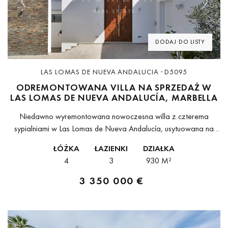
Previous
Next
DODAJ DO LISTY
LAS LOMAS DE NUEVA ANDALUCIA · D5095
ODREMONTOWANA VILLA NA SPRZEDAŻ W
LAS LOMAS DE NUEVA ANDALUCÍA, MARBELLA
Niedawno wyremontowana nowoczesna willa z czterema
sypialniami w Las Lomas de Nueva Andalucía, usytuowana na
podwyższonej działce z ekspozycją południe/południowy
ŁÓŻKA
ŁAZIENKI
DZIAŁKA
wschód w jednym z najbardziej ugruntowanych zamkniętych
4
3
930 M²
osiedli w okolicy,...
3 350 000 €