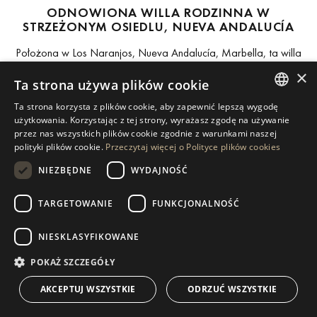
ODNOWIONA WILLA RODZINNA W
STRZEŻONYM OSIEDLU, NUEVA ANDALUCÍA
Położona w Los Naranjos, Nueva Andalucía, Marbella, ta willa
znajduje się na strzeżonym osiedlu w pobliżu pól golfowych oraz
×
Ta strona używa plików cookie
kluczowych udogodnień. Nieruchomość położona jest na płaskiej,
ŁÓŻKA
ŁAZIENKI
DZIAŁKA
zachodniej działce o powierzchni...
Ta strona korzysta z plików cookie, aby zapewnić lepszą wygodę
6
6
1 072 M²
ENGLISH
użytkowania. Korzystając z tej strony, wyrażasz zgodę na używanie
przez nas wszystkich plików cookie zgodnie z warunkami naszej
5 695 000 €
SPANISH
polityki plików cookie.
Przeczytaj więcej o Polityce plików cookies
GERMAN
NIEZBĘDNE
WYDAJNOŚĆ
RUSSIAN
TARGETOWANIE
FUNKCJONALNOŚĆ
SWEDISH
NIESKLASYFIKOWANE
1
2
3
FRENCH
POLISH
POKAŻ SZCZEGÓŁY
NORWEGIAN
AKCEPTUJ WSZYSTKIE
ODRZUĆ WSZYSTKIE
DUTCH