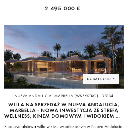
2 495 000 €
Previous
Next
DODAJ DO LISTY
NUEVA ANDALUCIA, MARBELLA (WSZYSTKO) · D5134
WILLA NA SPRZEDAŻ W NUEVA ANDALUCÍA,
MARBELLA - NOWA INWESTYCJA ZE STREFĄ
WELLNESS, KINEM DOMOWYM I WIDOKIEM NA
POLE GOLFOWE
Pięciusypialniowa willa w stylu współczesnym w Nueva Andalucía,