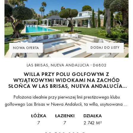
Previous
Next
DODAJ DO LISTY
NOWA OFERTA
LAS BRISAS, NUEVA ANDALUCIA · D6802
WILLA PRZY POLU GOLFOWYM Z
WYJĄTKOWYMI WIDOKAMI NA ZACHÓD
SŁOŃCA W LAS BRISAS, NUEVA ANDALUCÍA,
MARBELLA
Położona idealnie przy pierwszej linii prestiżowego klubu
golfowego Las Brisas w Nueva Andalucíi, ta willa, usytuowana na
hojnej działce o powierzchni 2 742 m² i o zabudowie 1 636 m²,...
ŁÓŻKA
ŁAZIENKI
DZIAŁKA
7
7
2 742 M²