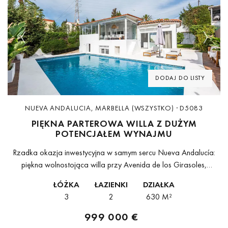
Previous
Next
DODAJ DO LISTY
NUEVA ANDALUCIA, MARBELLA (WSZYSTKO) · D5083
PIĘKNA PARTEROWA WILLA Z DUŻYM
POTENCJAŁEM WYNAJMU
Rzadka okazja inwestycyjna w samym sercu Nueva Andalucía:
piękna wolnostojąca willa przy Avenida de los Girasoles,
położona w jednej z najbardziej pożądanych dzielnic Marbelli, w
ŁÓŻKA
ŁAZIENKI
DZIAŁKA
odległości spaceru od restauracji, sklepów,...
3
2
630 M²
999 000 €