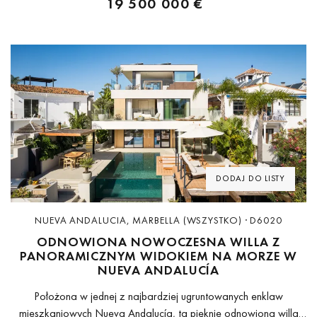
19 500 000 €
Previous
Next
DODAJ DO LISTY
NUEVA ANDALUCIA, MARBELLA (WSZYSTKO) · D6020
ODNOWIONA NOWOCZESNA WILLA Z
PANORAMICZNYM WIDOKIEM NA MORZE W
NUEVA ANDALUCÍA
Położona w jednej z najbardziej ugruntowanych enklaw
mieszkaniowych Nueva Andalucía, ta pięknie odnowiona willa