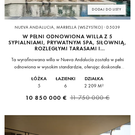
DODAJ DO LISTY
NUEVA ANDALUCIA, MARBELLA (WSZYSTKO) · D5039
W PEŁNI ODNOWIONA WILLA Z 5
SYPIALNIAMI, PRYWATNYM SPA, SIŁOWNIĄ,
ROZLEGŁYMI TARASAMI I
ZAGOSPODAROWANYM OGRODEM Z
Ta wyrafinowana willa w Nueva Andalucía została w pełni
BASENEM W NUEVA ANDALUCÍA, MARBELLA
odnowiona w wysokim standardzie, oferując doskonałe
połączenie elegancji, funkcjonalności i prywatności.
ŁÓŻKA
ŁAZIENKI
DZIAŁKA
Zaprojektowana z myślą o rodzinach, nieruchomość wyróżnia się
5
6
2 209 M²
wieloma przestrzeniami...
10 850 000 €
11 750 000 €