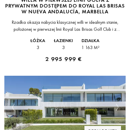
PRYWATNYM DOSTĘPEM DO ROYAL LAS BRISAS
W NUEVA ANDALUCÍA, MARBELLA
Rzadka okazja nabycia klasycznej willi w idealnym stanie,
położonej w pierwszej linii Royal Las Brisas Golf Club i z
wyjątkowym przywilejem bezpośredniego prywatnego dostępu
ŁÓŻKA
ŁAZIENKI
DZIAŁKA
do pola golfowego cechy, której dziś...
3
3
1 163 M²
2 995 999 €
Previous
Next