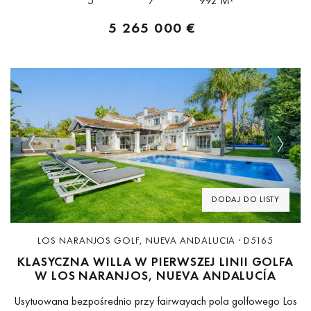
5
7
992 M²
5 265 000 €
Previous
Next
DODAJ DO LISTY
LOS NARANJOS GOLF, NUEVA ANDALUCIA · D5165
KLASYCZNA WILLA W PIERWSZEJ LINII GOLFA
W LOS NARANJOS, NUEVA ANDALUCÍA
Usytuowana bezpośrednio przy fairwayach pola golfowego Los