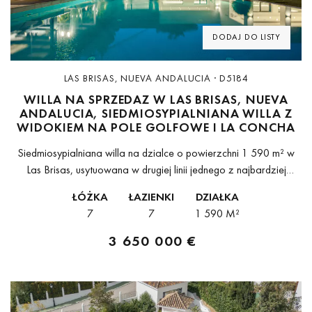
DODAJ DO LISTY
LAS BRISAS, NUEVA ANDALUCIA · D5184
WILLA NA SPRZEDAZ W LAS BRISAS, NUEVA
ANDALUCIA, SIEDMIOSYPIALNIANA WILLA Z
WIDOKIEM NA POLE GOLFOWE I LA CONCHA
Siedmiosypialniana willa na dzialce o powierzchni 1 590 m² w
Las Brisas, usytuowana w drugiej linii jednego z najbardziej
ugruntowanych pol golfowych w Nueva Andalucia, z
ŁÓŻKA
ŁAZIENKI
DZIAŁKA
bezposrednim widokiem na fairwaye...
7
7
1 590 M²
3 650 000 €