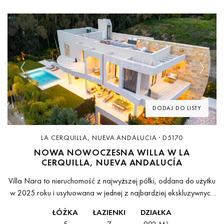
Previous
Next
DODAJ DO LISTY
LA CERQUILLA, NUEVA ANDALUCIA · D5170
NOWA NOWOCZESNA WILLA W LA
CERQUILLA, NUEVA ANDALUCÍA
Villa Nara to nieruchomość z najwyższej półki, oddana do użytku
w 2025 roku i usytuowana w jednej z najbardziej ekskluzywnych
enklaw Marbelli, La Cerquilla w Nueva Andalucía. Rozłożona na
ŁÓŻKA
ŁAZIENKI
DZIAŁKA
czterech...