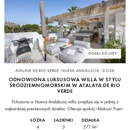
Previous
Next
DODAJ DO LISTY
ATALAYA DE RIO VERDE, NUEVA ANDALUCIA · D5138
ODNOWIONA LUKSUSOWA WILLA W STYLU
ŚRÓDZIEMNOMORSKIM W ATALAYA DE RIO
VERDE
Położona w Nueva Andalucía willa znajduje się w jednej z
najbardziej prestiżowych dzielnic. Oferuje spokój i bliskość Puerto
Banús, plaż i pól golfowych.Dom został odnowiony w 2023 roku i
ŁÓŻKA
ŁAZIENKI
DZIAŁKA
łączy...
4
3
277 M²