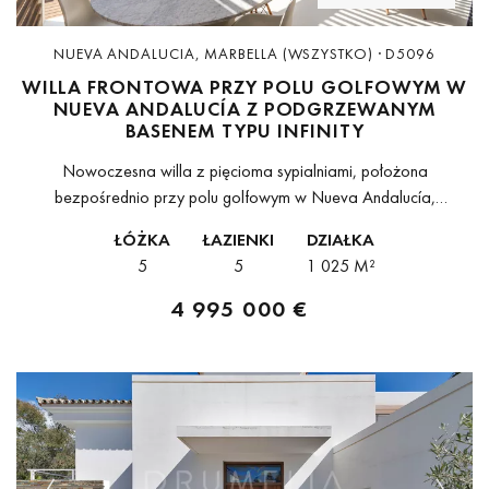
NUEVA ANDALUCIA, MARBELLA (WSZYSTKO) · D5096
WILLA FRONTOWA PRZY POLU GOLFOWYM W
NUEVA ANDALUCÍA Z PODGRZEWANYM
BASENEM TYPU INFINITY
Nowoczesna willa z pięcioma sypialniami, położona
bezpośrednio przy polu golfowym w Nueva Andalucía,
zaprojektowana wokół niezakłóconych widoków na pole
ŁÓŻKA
ŁAZIENKI
DZIAŁKA
golfowe dzięki rozsuwanym oknom od podłogi do sufitu,
5
5
1 025 M²
całkowicie zacierającym granicę...
4 995 000 €