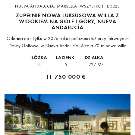
NUEVA ANDALUCIA, MARBELLA (WSZYSTKO) · D5223
ZUPEŁNIE NOWA LUKSUSOWA WILLA Z
WIDOKIEM NA GOLF I GÓRY, NUEVA
ANDALUCÍA
Oddana do użytku w 2026 roku i położona tuż przy fairwayach
Doliny Golfowej w Nueva Andalucía, Alcala 70 to nowa willa
firmy Cogitari Homes, zaprojektowana z jednym celem: nadanie
ŁÓŻKA
ŁAZIENKI
DZIAŁKA
każdemu...
5
5
1 727 M²
11 750 000 €
Previous
Next