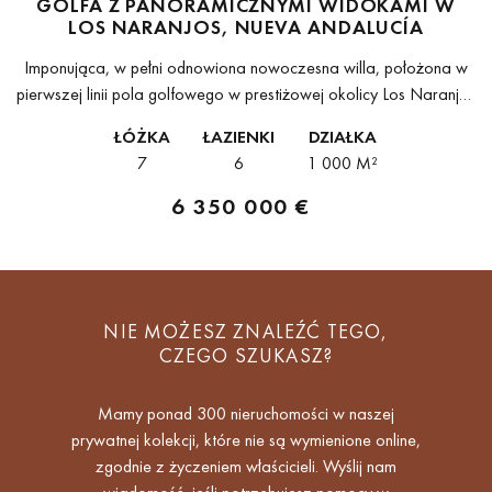
GOLFA Z PANORAMICZNYMI WIDOKAMI W
LOS NARANJOS, NUEVA ANDALUCÍA
Imponująca, w pełni odnowiona nowoczesna willa, położona w
pierwszej linii pola golfowego w prestiżowej okolicy Los Naranjos
w Nueva Andalucía. Usytuowana w prywatnym i niezwykle
ŁÓŻKA
ŁAZIENKI
DZIAŁKA
ekskluzywnym otoczeniu, łączy współczesny design,...
7
6
1 000 M²
6 350 000 €
NIE MOŻESZ ZNALEŹĆ TEGO,
CZEGO SZUKASZ?
Mamy ponad 300 nieruchomości w naszej
prywatnej kolekcji, które nie są wymienione online,
zgodnie z życzeniem właścicieli. Wyślij nam