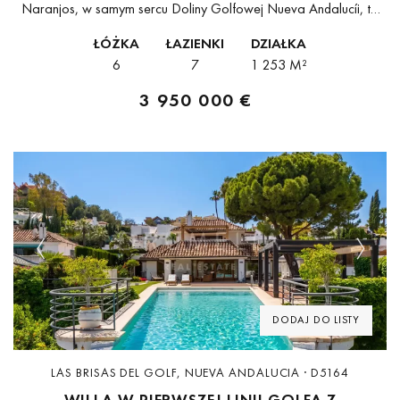
Naranjos, w samym sercu Doliny Golfowej Nueva Andalucíi, ta
imponująca willa z sześcioma sypialniami to rzadka okazja,
ŁÓŻKA
ŁAZIENKI
DZIAŁKA
która harmonijnie łączy ponadczasową architekturę
6
7
1 253 M²
andaluzyjską...
3 950 000 €
Previous
Next
DODAJ DO LISTY
LAS BRISAS DEL GOLF, NUEVA ANDALUCIA · D5164
WILLA W PIERWSZEJ LINII GOLFA Z