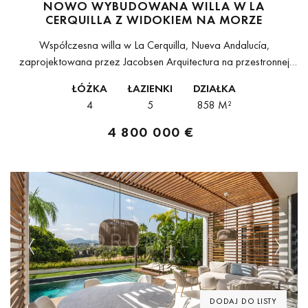
NOWO WYBUDOWANA WILLA W LA
CERQUILLA Z WIDOKIEM NA MORZE
Współczesna willa w La Cerquilla, Nueva Andalucía,
zaprojektowana przez Jacobsen Arquitectura na przestronnej
działce w samym sercu Doliny Golfowej, z szerokim widokiem na
ŁÓŻKA
ŁAZIENKI
DZIAŁKA
Morze Śródziemne. Architektura w pełni wykorzystuje naturalne...
4
5
858 M²
4 800 000 €
Previous
Next
DODAJ DO LISTY