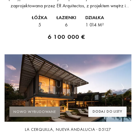
zaprojektowana przez ER Arquitectos, z projektem wnętrz i
meblami na zamówienie autorstwa GC Studio — połączenie,
ŁÓŻKA
ŁAZIENKI
DZIAŁKA
które czyni z niej jedną z...
5
6
1 014 M²
6 100 000 €
Previous
Next
DODAJ DO LISTY
NOWO WYBUDOWANE
LA CERQUILLA, NUEVA ANDALUCIA · D5127