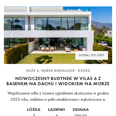
Previous
Next
DODAJ DO LISTY
VILAS 6, NUEVA ANDALUCIA · D5020
NOWOCZESNY BUDYNEK W VILAS 6 Z
BASENEM NA DACHU I WIDOKIEM NA MORZE
Współczesna willa z trzema sypialniami ukończona w grudniu
2023 roku, oddana w pełni umeblowana i wykończona w
standardzie rzadko spotykanym w tej skali w Nueva
ŁÓŻKA
ŁAZIENKI
DZIAŁKA
Andalucía.Parter wyznacza ton całej nieruchomości....
3
4
269 M²