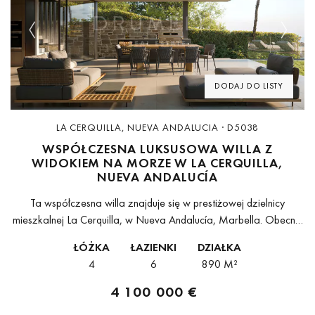
Previous
Next
DODAJ DO LISTY
LA CERQUILLA, NUEVA ANDALUCIA · D5038
WSPÓŁCZESNA LUKSUSOWA WILLA Z
WIDOKIEM NA MORZE W LA CERQUILLA,
NUEVA ANDALUCÍA
Ta współczesna willa znajduje się w prestiżowej dzielnicy
mieszkalnej La Cerquilla, w Nueva Andalucía, Marbella. Obecnie
w budowie obiekt łączy nowoczesną architekturę, wysokiej
ŁÓŻKA
ŁAZIENKI
DZIAŁKA
jakości materiały i spokojne położenie w samym...
4
6
890 M²
4 100 000 €