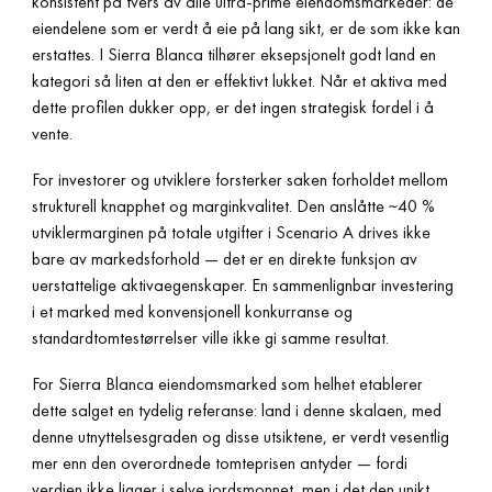
konsistent på tvers av alle ultra-prime eiendomsmarkeder: de
eiendelene som er verdt å eie på lang sikt, er de som ikke kan
erstattes. I Sierra Blanca tilhører eksepsjonelt godt land en
kategori så liten at den er effektivt lukket. Når et aktiva med
dette profilen dukker opp, er det ingen strategisk fordel i å
vente.
For investorer og utviklere forsterker saken forholdet mellom
strukturell knapphet og marginkvalitet. Den anslåtte ~40 %
utviklermarginen på totale utgifter i Scenario A drives ikke
bare av markedsforhold — det er en direkte funksjon av
uerstattelige aktivaegenskaper. En sammenlignbar investering
i et marked med konvensjonell konkurranse og
standardtomtestørrelser ville ikke gi samme resultat.
For Sierra Blanca eiendomsmarked som helhet etablerer
dette salget en tydelig referanse: land i denne skalaen, med
denne utnyttelsesgraden og disse utsiktene, er verdt vesentlig
mer enn den overordnede tomteprisen antyder — fordi
verdien ikke ligger i selve jordsmonnet, men i det den unikt