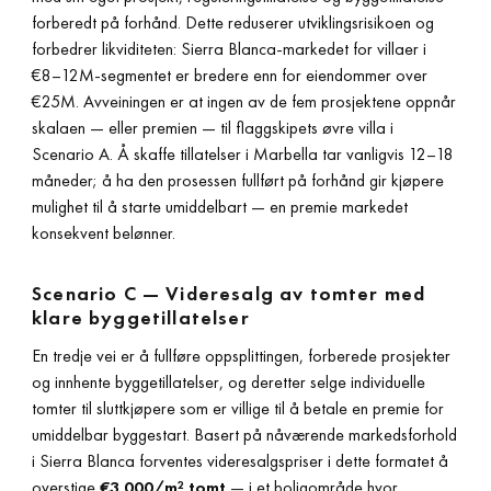
forberedt på forhånd. Dette reduserer utviklingsrisikoen og
forbedrer likviditeten: Sierra Blanca-markedet for villaer i
€8–12M-segmentet er bredere enn for eiendommer over
€25M. Avveiningen er at ingen av de fem prosjektene oppnår
skalaen — eller premien — til flaggskipets øvre villa i
Scenario A. Å skaffe tillatelser i Marbella tar vanligvis 12–18
måneder; å ha den prosessen fullført på forhånd gir kjøpere
mulighet til å starte umiddelbart — en premie markedet
konsekvent belønner.
Scenario C — Videresalg av tomter med
klare byggetillatelser
En tredje vei er å fullføre oppsplittingen, forberede prosjekter
og innhente byggetillatelser, og deretter selge individuelle
tomter til sluttkjøpere som er villige til å betale en premie for
umiddelbar byggestart. Basert på nåværende markedsforhold
i Sierra Blanca forventes videresalgspriser i dette formatet å
overstige
€3 000/m² tomt
— i et boligområde hvor