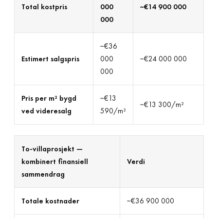
Total kostpris
000
~€14 900 000
000
~€36
Estimert salgspris
000
~€24 000 000
000
Pris per m² bygd
~€13
~€13 300/m²
ved videresalg
590/m²
To-villaprosjekt —
kombinert finansiell
Verdi
sammendrag
Totale kostnader
~€36 900 000