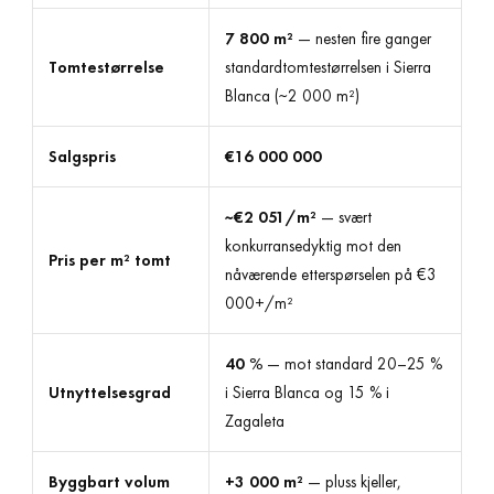
7 800 m²
— nesten fire ganger
Tomtestørrelse
standardtomtestørrelsen i Sierra
Blanca (~2 000 m²)
Salgspris
€16 000 000
~€2 051/m²
— svært
konkurransedyktig mot den
Pris per m² tomt
nåværende etterspørselen på €3
000+/m²
40 %
— mot standard 20–25 %
Utnyttelsesgrad
i Sierra Blanca og 15 % i
Zagaleta
Byggbart volum
+3 000 m²
— pluss kjeller,