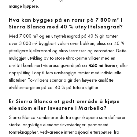
mange kjøpere.
Hva kan bygges på en tomt på 7 800 m² i
Sierra Blanca med 40 % utnyttelsesgrad?
Med 7 800 m² og en utnyttelsesgrad på 40 % gir tomten
over 3 000 m² byggbart volum over bakken, pluss ca. 40 %
ytterligere kjellerareal og pluss terrasser og verandaer. Dette
muliggjør utvikling av to store ultra-prime villaer med en
anslått kombinert videresalgsverdi på ca.
€60 millioner
, eller
oppsplitting i opptil fem uavhengige tomter med individuelle
tillatelser. To-villaens scenario gir den høyeste anslåtte
utviklermarginen på ca. 40 % på totale utgifter.
Er Sierra Blanca et godt område å kjøpe
eiendom eller investere i Marbella?
Sierra Blanca kombinerer de tre egenskapene som definerer
sterke langsiktige eiendomsinvesteringer: permanent
tomteknapphet, vedvarende internasjonal etterspørsel fra