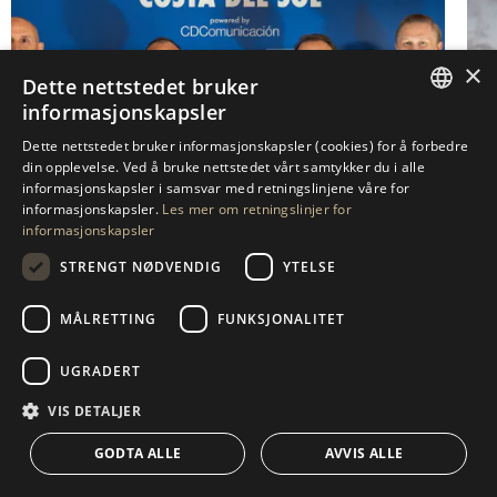
×
Dette nettstedet bruker
informasjonskapsler
ENGLISH
Dette nettstedet bruker informasjonskapsler (cookies) for å forbedre
din opplevelse. Ved å bruke nettstedet vårt samtykker du i alle
SPANISH
informasjonskapsler i samsvar med retningslinjene våre for
informasjonskapsler.
Les mer om retningslinjer for
GERMAN
informasjonskapsler
RUSSIAN
STRENGT NØDVENDIG
YTELSE
ARTUR LOGINOV PÅ FORBES REAL ESTATE
SWEDISH
FORUM COSTA DEL SOL
MÅLRETTING
FUNKSJONALITET
FRENCH
POLISH
UGRADERT
NORWEGIAN
VIS DETALJER
DUTCH
GODTA ALLE
AVVIS ALLE