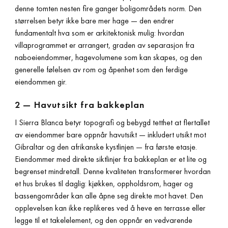
denne tomten nesten fire ganger boligområdets norm. Den
størrelsen betyr ikke bare mer hage — den endrer
fundamentalt hva som er arkitektonisk mulig: hvordan
villaprogrammet er arrangert, graden av separasjon fra
naboeiendommer, hagevolumene som kan skapes, og den
generelle følelsen av rom og åpenhet som den ferdige
eiendommen gir.
2 — Havutsikt fra bakkeplan
I Sierra Blanca betyr topografi og bebygd tetthet at flertallet
av eiendommer bare oppnår havutsikt — inkludert utsikt mot
Gibraltar og den afrikanske kystlinjen — fra første etasje.
Eiendommer med direkte siktlinjer fra bakkeplan er et lite og
begrenset mindretall. Denne kvaliteten transformerer hvordan
et hus brukes til daglig: kjøkken, oppholdsrom, hager og
bassengområder kan alle åpne seg direkte mot havet. Den
opplevelsen kan ikke replikeres ved å heve en terrasse eller
legge til et takelelement, og den oppnår en vedvarende