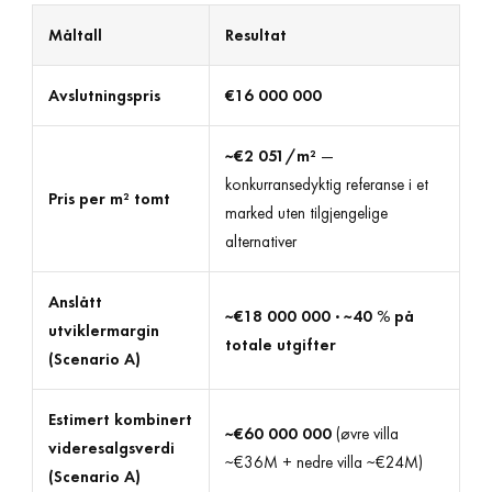
Måltall
Resultat
Avslutningspris
€16 000 000
~€2 051/m²
—
konkurransedyktig referanse i et
Pris per m² tomt
marked uten tilgjengelige
alternativer
Anslått
~€18 000 000 · ~40 % på
utviklermargin
totale utgifter
(Scenario A)
Estimert kombinert
~€60 000 000
(øvre villa
videresalgsverdi
~€36M + nedre villa ~€24M)
(Scenario A)