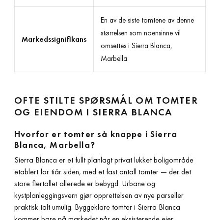
En av de siste tomtene av denne
størrelsen som noensinne vil
Markedssignifikans
omsettes i Sierra Blanca,
Marbella
OFTE STILTE SPØRSMÅL OM TOMTER
OG EIENDOM I SIERRA BLANCA
Hvorfor er tomter så knappe i Sierra
Blanca, Marbella?
Sierra Blanca er et fullt planlagt privat lukket boligområde
etablert for tiår siden, med et fast antall tomter — der det
store flertallet allerede er bebygd. Urbane og
kystplanleggingsvern gjør opprettelsen av nye parseller
praktisk talt umulig. Byggeklare tomter i Sierra Blanca
kommer bare på markedet når en eksisterende eier