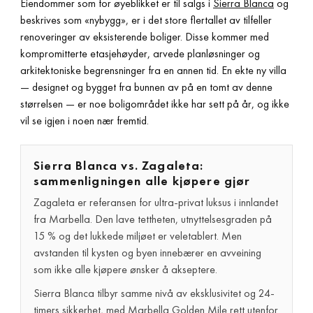
Eiendommer som for øyeblikket er til salgs i
Sierra Blanca
og
beskrives som «nybygg», er i det store flertallet av tilfeller
renoveringer av eksisterende boliger. Disse kommer med
kompromitterte etasjehøyder, arvede planløsninger og
arkitektoniske begrensninger fra en annen tid. En ekte ny villa
— designet og bygget fra bunnen av på en tomt av denne
størrelsen — er noe boligområdet ikke har sett på år, og ikke
vil se igjen i noen nær fremtid.
Sierra Blanca vs. Zagaleta:
sammenligningen alle kjøpere gjør
Zagaleta er referansen for ultra-privat luksus i innlandet
fra Marbella. Den lave tettheten, utnyttelsesgraden på
15 % og det lukkede miljøet er veletablert. Men
avstanden til kysten og byen innebærer en avveining
som ikke alle kjøpere ønsker å akseptere.
Sierra Blanca tilbyr samme nivå av eksklusivitet og 24-
timers sikkerhet, med Marbella Golden Mile rett utenfor