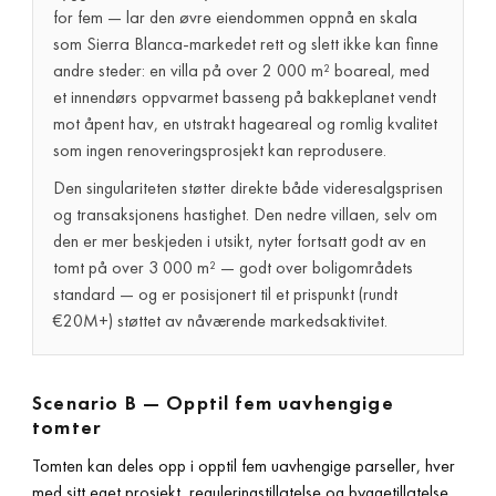
for fem — lar den øvre eiendommen oppnå en skala
som Sierra Blanca-markedet rett og slett ikke kan finne
andre steder: en villa på over 2 000 m² boareal, med
et innendørs oppvarmet basseng på bakkeplanet vendt
mot åpent hav, en utstrakt hageareal og romlig kvalitet
som ingen renoveringsprosjekt kan reprodusere.
Den singulariteten støtter direkte både videresalgsprisen
og transaksjonens hastighet. Den nedre villaen, selv om
den er mer beskjeden i utsikt, nyter fortsatt godt av en
tomt på over 3 000 m² — godt over boligområdets
standard — og er posisjonert til et prispunkt (rundt
€20M+) støttet av nåværende markedsaktivitet.
Scenario B — Opptil fem uavhengige
tomter
Tomten kan deles opp i opptil fem uavhengige parseller, hver
med sitt eget prosjekt, reguleringstillatelse og byggetillatelse