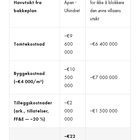
Havutsikt fra
Åpen ·
for ikke å blokkere
bakkeplan
Uhindret
den øvre villaens
utsikt
~€9
Tomtekostnad
600
~€6 400 000
000
~€10
Byggekostnad
500
~€7 000 000
(~€4 000/m²)
000
Tilleggskostnader
~€2
(ark., tillatelser,
000
~€1 500 000
FF&E — ~20 %)
000
~€22