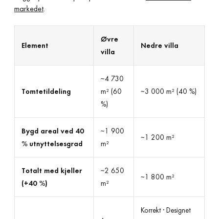
markedet
.
Øvre
Element
Nedre villa
villa
~4 730
Tomtetildeling
m² (60
~3 000 m² (40 %)
%)
Bygd areal ved 40
~1 900
~1 200 m²
% utnyttelsesgrad
m²
Totalt med kjeller
~2 650
~1 800 m²
(+40 %)
m²
Korrekt · Designet