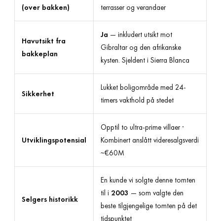
(over bakken)
terrasser og verandaer
Ja
— inkludert utsikt mot
Havutsikt fra
Gibraltar og den afrikanske
bakkeplan
kysten. Sjeldent i Sierra Blanca
Lukket boligområde med 24-
Sikkerhet
timers vakthold på stedet
Opptil to ultra-prime villaer ·
Utviklingspotensial
Kombinert anslått videresalgsverdi
~€60M
En kunde vi solgte denne tomten
til i
2003
— som valgte den
Selgers historikk
beste tilgjengelige tomten på det
tidspunktet