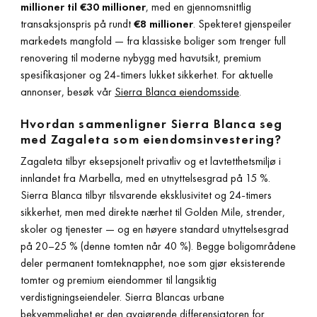
millioner til €30 millioner
, med en gjennomsnittlig
transaksjonspris på rundt
€8 millioner
. Spekteret gjenspeiler
markedets mangfold — fra klassiske boliger som trenger full
renovering til moderne nybygg med havutsikt, premium
spesifikasjoner og 24-timers lukket sikkerhet. For aktuelle
annonser, besøk vår
Sierra Blanca eiendomsside
.
Hvordan sammenligner Sierra Blanca seg
med Zagaleta som eiendomsinvestering?
Zagaleta tilbyr eksepsjonelt privatliv og et lavtetthetsmiljø i
innlandet fra Marbella, med en utnyttelsesgrad på 15 %.
Sierra Blanca tilbyr tilsvarende eksklusivitet og 24-timers
sikkerhet, men med direkte nærhet til Golden Mile, strender,
skoler og tjenester — og en høyere standard utnyttelsesgrad
på 20–25 % (denne tomten når 40 %). Begge boligområdene
deler permanent tomteknapphet, noe som gjør eksisterende
tomter og premium eiendommer til langsiktig
verdistigningseiendeler. Sierra Blancas urbane
bekvemmelighet er den avgjørende differensiatoren for