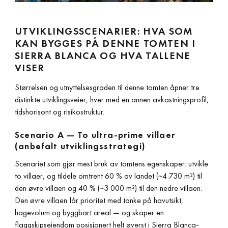
UTVIKLINGSSCENARIER: HVA SOM
KAN BYGGES PÅ DENNE TOMTEN I
SIERRA BLANCA OG HVA TALLENE
VISER
Størrelsen og utnyttelsesgraden til denne tomten åpner tre
distinkte utviklingsveier, hver med en annen avkastningsprofil,
tidshorisont og risikostruktur.
Scenario A — To ultra-prime villaer
(anbefalt utviklingsstrategi)
Scenariet som gjør mest bruk av tomtens egenskaper: utvikle
to villaer, og tildele omtrent 60 % av landet (~4 730 m²) til
den øvre villaen og 40 % (~3 000 m²) til den nedre villaen.
Den øvre villaen får prioritet med tanke på havutsikt,
hagevolum og byggbart areal — og skaper en
flaggskipseiendom posisjonert helt øverst i
Sierra Blanca-