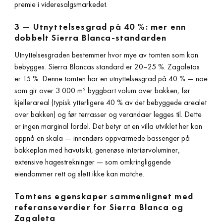
premie i videresalgsmarkedet.
3 — Utnyttelsesgrad på 40 %: mer enn
dobbelt Sierra Blanca-standarden
Utnyttelsesgraden bestemmer hvor mye av tomten som kan
bebygges. Sierra Blancas standard er 20–25 %. Zagaletas
er 15 %. Denne tomten har en utnyttelsesgrad på 40 % — noe
som gir over 3 000 m² byggbart volum over bakken, før
kjellerareal (typisk ytterligere 40 % av det bebyggede arealet
over bakken) og før terrasser og verandaer legges til. Dette
er ingen marginal fordel. Det betyr at en villa utviklet her kan
oppnå en skala — innendørs oppvarmede bassenger på
bakkeplan med havutsikt, generøse interiørvoluminer,
extensive hagestrekninger — som omkringliggende
eiendommer rett og slett ikke kan matche.
Tomtens egenskaper sammenlignet med
referanseverdier for Sierra Blanca og
Zagaleta