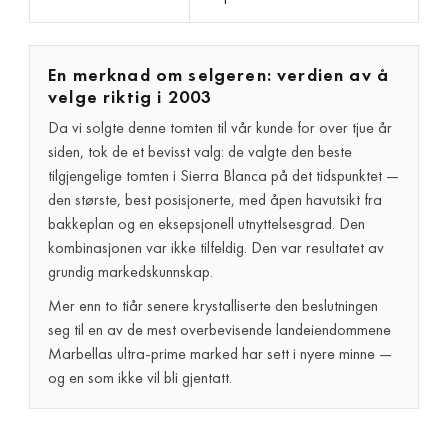
En merknad om selgeren: verdien av å
velge riktig i 2003
Da vi solgte denne tomten til vår kunde for over tjue år
siden, tok de et bevisst valg: de valgte den beste
tilgjengelige tomten i Sierra Blanca på det tidspunktet —
den største, best posisjonerte, med åpen havutsikt fra
bakkeplan og en eksepsjonell utnyttelsesgrad. Den
kombinasjonen var ikke tilfeldig. Den var resultatet av
grundig markedskunnskap.
Mer enn to tiår senere krystalliserte den beslutningen
seg til en av de mest overbevisende landeiendommene
Marbellas ultra-prime marked har sett i nyere minne —
og en som ikke vil bli gjentatt.