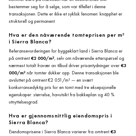
bestemmer seg for å selge, som var tilfellet i denne
transaksjonen. Dette er ikke et syklisk fenomen: knapphet er
strukturell og permanent.
Hva er den nåværende tomteprisen per m²
i Sierra Blanca?
Referansevurderingen for byggeklart land i Sierra Blanca er
på omtrent
€2 000/m²
, selv om nåværende etterspørsel og
nærmest totalt fravær av tilbud driver prisantydninger over
€3
000/m²
når tomter dukker opp. Denne transaksjonen ble
avsluttet på omtrent €2 051/m² — en svært
konkurransedyktig pris for en tomt med tre eksepsjonelle
egenskaper: størrelse, havutsikt fra bakkeplan og 40 %
utnyttelsesgrad.
Hva er gjennomsnittlig eiendomspris i
Sierra Blanca?
Eiendomsprisene i Sierra Blanca varierer fra omtrent
€3