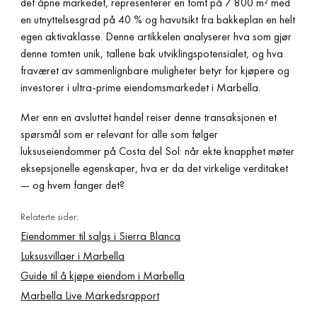
det åpne markedet, representerer en tomt på 7 800 m² med
en utnyttelsesgrad på 40 % og havutsikt fra bakkeplan en helt
egen aktivaklasse. Denne artikkelen analyserer hva som gjør
denne tomten unik, tallene bak utviklingspotensialet, og hva
fraværet av sammenlignbare muligheter betyr for kjøpere og
investorer i ultra-prime eiendomsmarkedet i Marbella.
Mer enn en avsluttet handel reiser denne transaksjonen et
spørsmål som er relevant for alle som følger
luksuseiendommer på Costa del Sol: når ekte knapphet møter
eksepsjonelle egenskaper, hva er da det virkelige verditaket
— og hvem fanger det?
Relaterte sider:
Eiendommer til salgs i Sierra Blanca
Luksusvillaer i Marbella
Guide til å kjøpe eiendom i Marbella
Marbella Live Markedsrapport