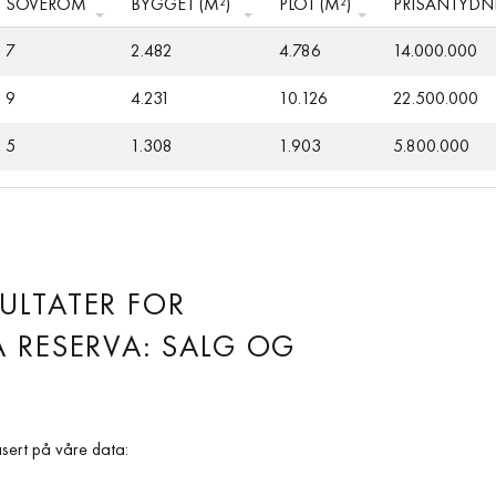
SOVEROM
BYGGET (M²)
PLOT (M²)
PRISANTYDNI
7
2.482
4.786
14.000.000
9
4.231
10.126
22.500.000
5
1.308
1.903
5.800.000
ULTATER FOR
 RESERVA: SALG OG
sert på våre data: