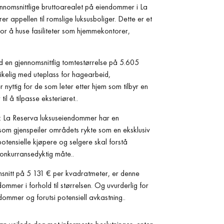
nomsnittlige bruttoarealet på eiendommer i La
appellen til romslige luksusboliger. Dette er et
for å huse fasiliteter som hjemmekontorer,
en gjennomsnittlig tomtestørrelse på 5.605
ikelig med uteplass for hagearbeid,
nyttig for de som leter etter hjem som tilbyr en
il å tilpasse eksteriøret..
 La Reserva luksuseiendommer har en
som gjenspeiler områdets rykte som en eksklusiv
otensielle kjøpere og selgere skal forstå
nkurransedyktig måte..
snitt på 5 131 € per kvadratmeter, er denne
mmer i forhold til størrelsen. Og uvurderlig for
dommer og forutsi potensiell avkastning..