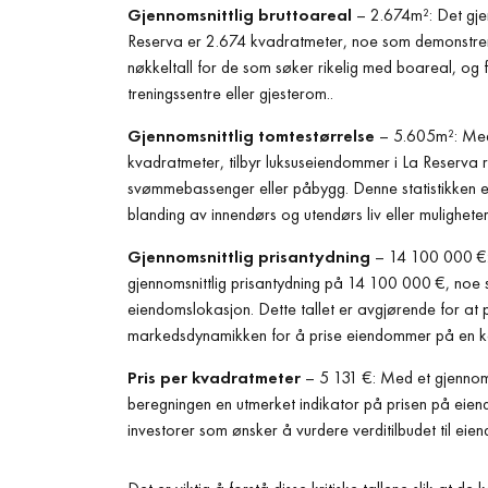
Gjennomsnittlig bruttoareal
– 2.674m²: Det gjen
Reserva er 2.674 kvadratmeter, noe som demonstrerer 
nøkkeltall for de som søker rikelig med boareal, og 
treningssentre eller gjesterom..
Gjennomsnittlig tomtestørrelse
– 5.605m²: Med 
kvadratmeter, tilbyr luksuseiendommer i La Reserva r
svømmebassenger eller påbygg. Denne statistikken er 
blanding av innendørs og utendørs liv eller muligheter t
Gjennomsnittlig prisantydning
– 14 100 000 €:
gjennomsnittlig prisantydning på 14 100 000 €, noe 
eiendomslokasjon. Dette tallet er avgjørende for at p
markedsdynamikken for å prise eiendommer på en ko
Pris per kvadratmeter
– 5 131 €: Med et gjennom
beregningen en utmerket indikator på prisen på eiendo
investorer som ønsker å vurdere verditilbudet til eien