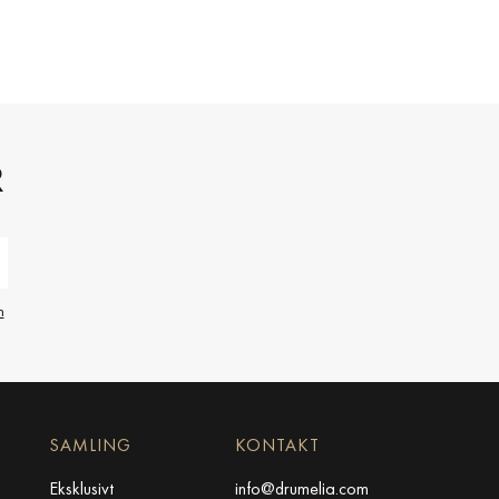
R
n
SAMLING
KONTAKT
Eksklusivt
info@drumelia.com