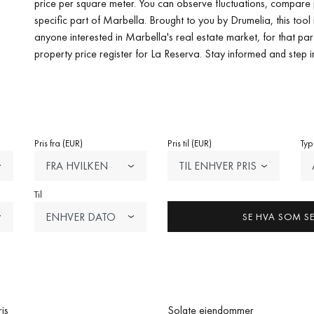
price per square meter. You can observe fluctuations, compare p
specific part of Marbella. Brought to you by Drumelia, this tool i
anyone interested in Marbella's real estate market, for that pa
property price register for La Reserva. Stay informed and step 
Pris fra (EUR)
Pris til (EUR)
Typ
FRA HVILKEN
TIL ENHVER PRIS
SOM HELST PRIS
Til
ENHVER DATO
SE HVA SOM S
is
Solgte eiendommer