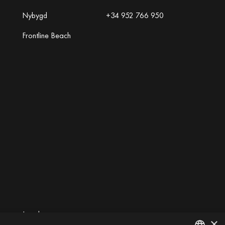
Nybygd
+34 952 766 950
Frontline Beach
gget av
Inmoba
×