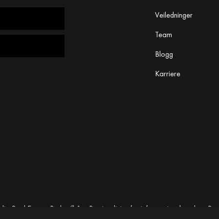
Veiledninger
Team
Blogg
Karriere
ia Real Estate.
Bruksvilkår
·
Retningslinjer for informasjonskapsler
· By