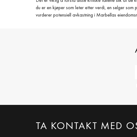
Det er viktig å forstå disse kritiske tallene slik at d
du er en kjøper som leter etter verdi, en selger som 
vurderer potensiell avkastning i Marbellas eiendom
TA KONTAKT MED O