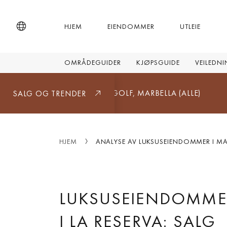
HJEM
EIENDOMMER
UTLEIE
OMRÅDEGUIDER
KJØPSGUIDE
VEILEDN
OS NARANJOS GOLF, MARBELLA (ALLE)
5.377.500
SALG OG TRENDER
HJEM
ANALYSE AV LUKSUSEIENDOMMER I MA
LUKSUSEIENDOMME
I LA RESERVA: SALG