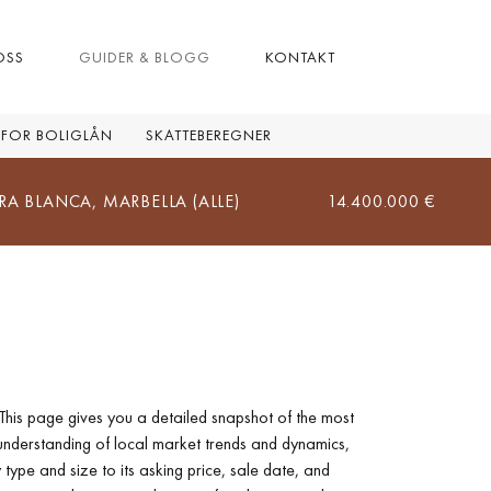
OSS
GUIDER & BLOGG
KONTAKT
 FOR BOLIGLÅN
SKATTEBEREGNER
ARBELLA (ALLE)
14.400.000 €
|
This page gives you a detailed snapshot of the most
understanding of local market trends and dynamics,
type and size to its asking price, sale date, and