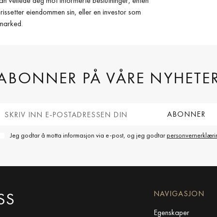
e kan veilede deg mot informerte beslutninger, enten
prissetter eiendommen sin, eller en investor som
smarked.
ABONNER PÅ VÅRE NYHETE
Jeg godtar å motta informasjon via e-post, og jeg godtar
personvernerklæri
SS
NAVIGASJON
Egenskaper