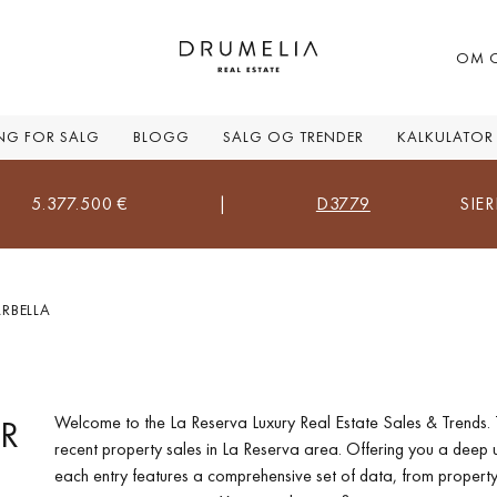
OM 
ING FOR SALG
BLOGG
SALG OG TRENDER
KALKULATOR
 €
|
D3779
SIERRA BLANCA, M
RBELLA
R
Welcome to the La Reserva Luxury Real Estate Sales & Trends. 
recent property sales in La Reserva area. Offering you a deep 
each entry features a comprehensive set of data, from property 