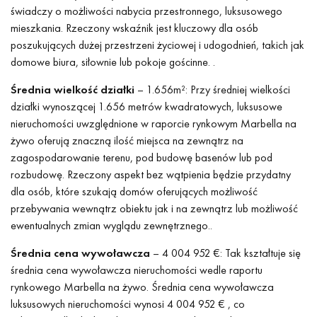
świadczy o możliwości nabycia przestronnego, luksusowego
mieszkania. Rzeczony wskaźnik jest kluczowy dla osób
poszukujących dużej przestrzeni życiowej i udogodnień, takich jak
domowe biura, siłownie lub pokoje gościnne. .
Średnia wielkość działki
– 1.656m²: Przy średniej wielkości
działki wynoszącej 1.656 metrów kwadratowych, luksusowe
nieruchomości uwzględnione w raporcie rynkowym Marbella na
żywo oferują znaczną ilość miejsca na zewnątrz na
zagospodarowanie terenu, pod budowę basenów lub pod
rozbudowę. Rzeczony aspekt bez wątpienia będzie przydatny
dla osób, które szukają domów oferujących możliwość
przebywania wewnątrz obiektu jak i na zewnątrz lub możliwość
ewentualnych zmian wyglądu zewnętrznego..
Średnia cena wywoławcza
– 4 004 952 €: Tak kształtuje się
średnia cena wywoławcza nieruchomości wedle raportu
rynkowego Marbella na żywo. Średnia cena wywoławcza
luksusowych nieruchomości wynosi 4 004 952 € , co