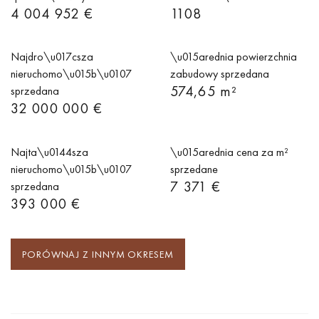
4 004 952 €
1108
Najdro\u017csza
\u015arednia powierzchnia
nieruchomo\u015b\u0107
zabudowy sprzedana
574,65 m²
sprzedana
32 000 000 €
Najta\u0144sza
\u015arednia cena za m²
nieruchomo\u015b\u0107
sprzedane
7 371 €
sprzedana
393 000 €
PORÓWNAJ Z INNYM OKRESEM