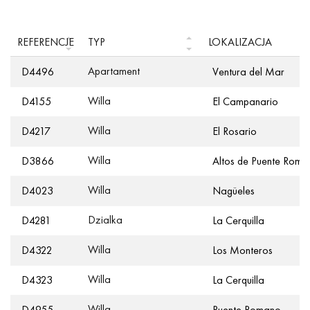
REFERENCJE
TYP
LOKALIZACJA
Apartament
D4496
Ventura del Mar
Willa
D4155
El Campanario
Willa
D4217
El Rosario
Willa
D3866
Altos de Puente Roma
Willa
D4023
Nagüeles
Dzialka
D4281
La Cerquilla
Willa
D4322
Los Monteros
Willa
D4323
La Cerquilla
Willa
D4955
Puente Romano