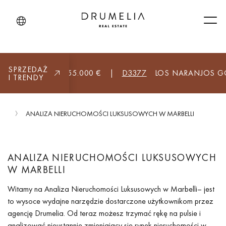
Men
SPRZEDAŻ
(WSZYSTKO)
8.955.000 €
|
D3377
LOS NARANJOS GOL
I TRENDY
OM
ANALIZA NIERUCHOMOŚCI LUKSUSOWYCH W MARBELLI
ANALIZA NIERUCHOMOŚCI LUKSUSOWYCH
W MARBELLI
Witamy na Analiza Nieruchomości Luksusowych w Marbelli– jest
to wysoce wydajne narzędzie dostarczone użytkownikom przez
agencję Drumelia. Od teraz możesz trzymać rękę na pulsie i
analizować nieustannie zmieniający się rynek nieruchomości w