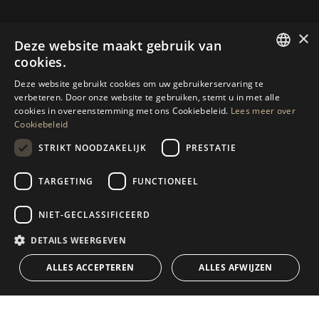
NEEM CONTACT OP
×
Deze website maakt gebruik van
cookies.
ENGLISH
MEER INFORMATIE AANVRAGEN
Deze website gebruikt cookies om uw gebruikerservaring te
verbeteren. Door onze website te gebruiken, stemt u in met alle
SPANISH
cookies in overeenstemming met ons Cookiebeleid.
Lees meer over
BERICHT ONS
Cookiebeleid
GERMAN
STRIKT NOODZAKELIJK
PRESTATIE
RUSSIAN
SWEDISH
TARGETING
FUNCTIONEEL
NAVIGATIE
COLLECTIE
FRENCH
Woningen
Exclusieven
NIET-GECLASSIFICEERD
POLISH
Gidsen
Nieuw Gebouwd
DETAILS WEERGEVEN
NORWEGIAN
CONTACT
Team
Frontlijnstrand
ALLES ACCEPTEREN
ALLES AFWIJZEN
DUTCH
Blog