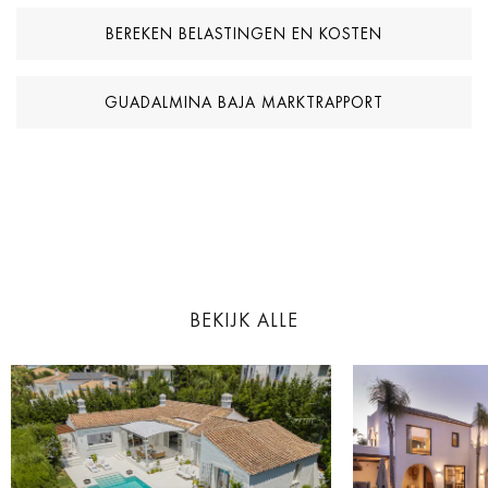
vindt u ook de beroemde Senda Litoral die Marbella met
BEREKEN BELASTINGEN EN KOSTEN
Estepona verbindt, een dynamisch winkelcentrum, een van de
oudste en meest prestigieuze golfbanen van Marbella, een
gerenommeerde privéschool en een prachtige beach club. Puerto
GUADALMINA BAJA MARKTRAPPORT
Banús en het charmante historische centrum van Marbella liggen
op slechts enkele minuten rijden.
Woningen in El Beach de Guadalmina komen zelden op de markt.
Dit is een werkelijk unieke kans om een woning te bemachtigen
aan een van de meest begeerde kuststroken van zuidelijk Spanje.
Kenmerken: 3 slaapkamers, 3 badkamers en suite, 147 m²
BEKIJK ALLE
bebouwd, 128 m² interieur, Zuidoriëntatie, Panoramisch zeezicht,
Privé ondergrondse parkeerplaats, Berging, 24u beveiliging,
Conciërge, Gemeenschappelijke zwembaden, Privérestaurant,
Directe strandtoegang, Bouwjaar: 1976, Volledig gerenoveerd