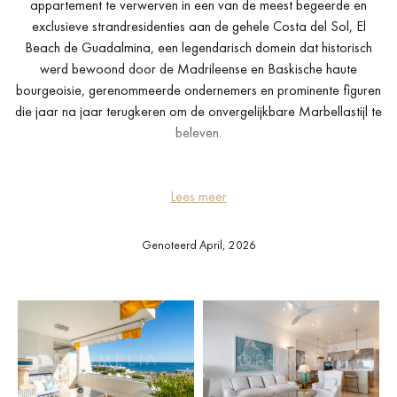
appartement te verwerven in een van de meest begeerde en
exclusieve strandresidenties aan de gehele Costa del Sol, El
Beach de Guadalmina, een legendarisch domein dat historisch
werd bewoond door de Madrileense en Baskische haute
bourgeoisie, gerenommeerde ondernemers en prominente figuren
die jaar na jaar terugkeren om de onvergelijkbare Marbellastijl te
beleven.
Gelegen op de tweede verdieping met een perfecte
zuidoriëntatie, opent deze volledig herontworpen residentie met
Lees meer
drie slaapkamers en drie badkamers zich naar een ruim terras
met spectaculair panoramisch uitzicht op de Middellandse Zee en
Genoteerd April, 2026
de gehele baai van Marbella. Het terras biedt voldoende ruimte
voor een loungezone en een buiteneetruimte, waar onvergetelijke
avonden aan zee, het geluid van de golven en de warme
Andalusische bries deel uitmaken van het dagelijks leven.
Binnen is het appartement getransformeerd met een elegante,
eigentijdse open plattegrond. De designkeuken is volledig