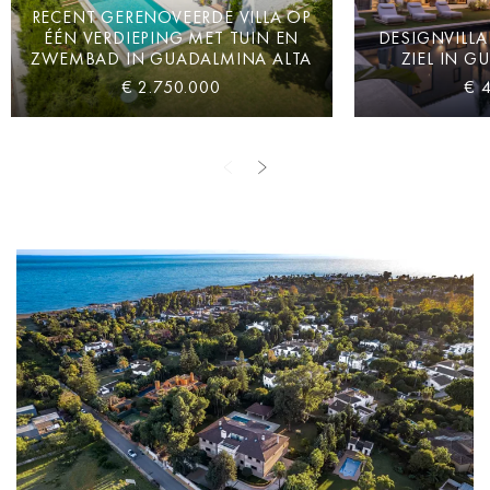
RECENT GERENOVEERDE VILLA OP
ÉÉN VERDIEPING MET TUIN EN
DESIGNVILLA
ZWEMBAD IN GUADALMINA ALTA
ZIEL IN G
€ 2.750.000
€ 