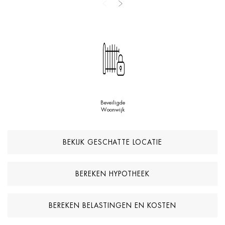
strand en directe toegang tot de levensstijl en voorzieningen van
Puerto Banús.
Beveiligde
Woonwijk
BEKIJK GESCHATTE LOCATIE
BEREKEN HYPOTHEEK
BEREKEN BELASTINGEN EN KOSTEN