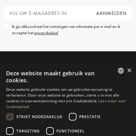
Ik ga akkoord met het ontvangen van informatie per e-mail en ik
accepter het
privacybeleid
NEEM CONTACT OP
×
Deze website maakt gebruik van
cookies.
ENGLISH
MEER INFORMATIE AANVRAGEN
Deze website gebruikt cookies om uw gebruikerservaring te
verbeteren. Door onze website te gebruiken, stemt u in met alle
SPANISH
cookies in overeenstemming met ons Cookiebeleid.
Lees meer over
BERICHT ONS
Cookiebeleid
GERMAN
STRIKT NOODZAKELIJK
PRESTATIE
RUSSIAN
SWEDISH
TARGETING
FUNCTIONEEL
NAVIGATIE
COLLECTIE