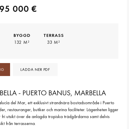
95 000 €
M
BYGGD
TERRASS
132 M²
33 M²
NG
LADDA NER PDF
RBELLA - PUERTO BANUS, MARBELLA
lucía del Mar, ett exklusivt strandnära bostadsområde i Puerto
r, restauranger, butiker och marina faciliteter. Lägenheten ligger
 fri utsikt över de anlagda tropiska trädgårdarna samt delvis
ikt från terrasserna.