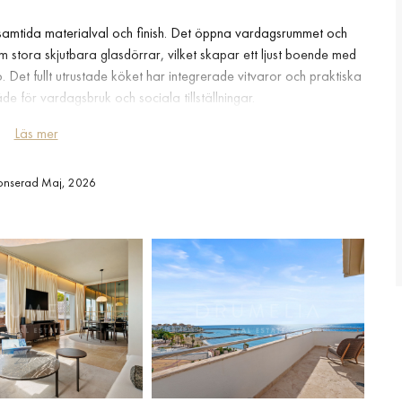
samtida materialval och finish. Det öppna vardagsrummet och
m stora skjutbara glasdörrar, vilket skapar ett ljust boende med
Det fullt utrustade köket har integrerade vitvaror och praktiska
e för vardagsbruk och sociala tillställningar.
Läs mer
rderober och utgång till terrassen samt moderna badrum med
igare bekvämligheter inkluderar luftkonditionering, genomtänkt
onserad Maj, 2026
l genom hela interiören. Denna lägenhet erbjuder en praktisk
e samt direkt tillgång till Puerto Banús livsstil och alla dess
ekvämligheter.