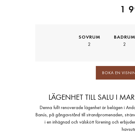
1 9
SOVRUM
BADRU
2
2
BOKA EN VISNI
LÄGENHET TILL SALU I MA
Denna fullt renoverade lägenhet är belägen i Anda
Banús, på gångavstånd till strandpromenaden, strände
i en inhägnad och välskött förening och erbjuder
havsuts