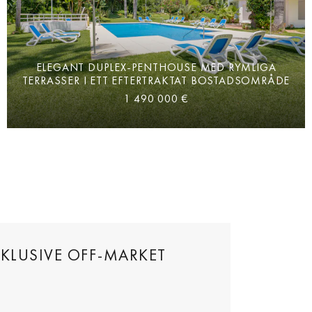
ELEGANT DUPLEX-PENTHOUSE MED RYMLIGA
TERRASSER I ETT EFTERTRAKTAT BOSTADSOMRÅDE
1 490 000 €
NKLUSIVE OFF-MARKET