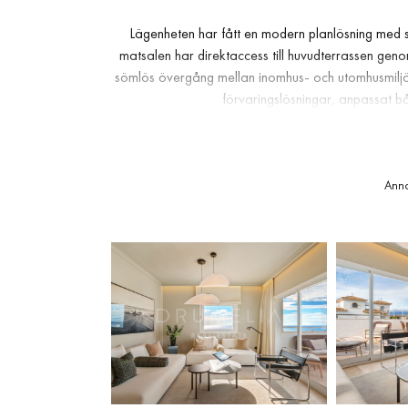
Lägenheten har fått en modern planlösning med 
matsalen har direktaccess till huvudterrassen geno
sömlös övergång mellan inomhus- och utomhusmiljö. 
förvaringslösningar, anpassat båd
Bostaden erbjuder flera sovrum med inbyggda ga
naturstensmaterial och dusch med glasvägg. Ytterl
Ann
belysningsdesign samt högkvalitativa materialva
kombination av modern renovering, strandnära läg
b