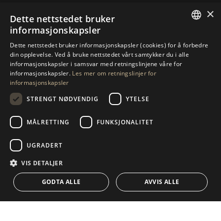
×
Dette nettstedet bruker
TA KONTAKT MED OSS
informasjonskapsler
ENGLISH
Dette nettstedet bruker informasjonskapsler (cookies) for å forbedre
BE OM MER INFORMASJON
din opplevelse. Ved å bruke nettstedet vårt samtykker du i alle
SPANISH
informasjonskapsler i samsvar med retningslinjene våre for
informasjonskapsler.
Les mer om retningslinjer for
GERMAN
SEND OSS EN MELDING
informasjonskapsler
RUSSIAN
STRENGT NØDVENDIG
YTELSE
SWEDISH
MÅLRETTING
FUNKSJONALITET
NAVIGASJON
SAMLING
FRENCH
POLISH
Egenskaper
Eksklusivt
UGRADERT
NORWEGIAN
Veiledninger
Nybygd
VIS DETALJER
KONTAKT
DUTCH
Team
Frontline Beach
GODTA ALLE
AVVIS ALLE
Blogg