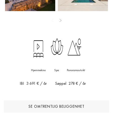
tilgang finnes en carport med plass til seks biler.
Kombinasjonen av andalusisk arkitektur og moderne design gjør
dette til en nøkkelferdig bolig som tilbyr privatliv, stil og komfort
bare minutter fra strandklubber, golfbaner og fasiliteter på Golden
Mile.
Hjemmekino
Spa
Panoramautsikt
IBI
3 691 €
/ år
Søppel
278 €
/ år
SE OMTRENTLIG BELIGGENHET