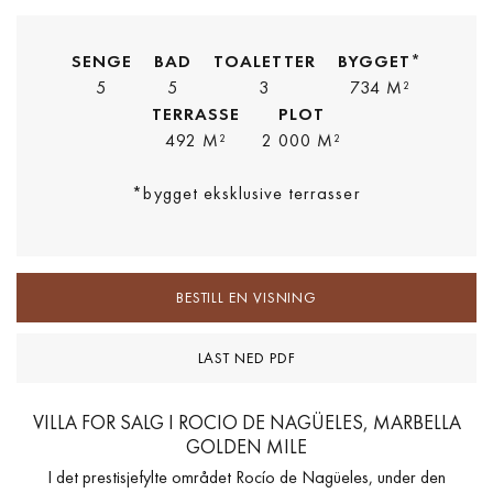
SENGE
BAD
TOALETTER
BYGGET*
5
5
3
734 M²
TERRASSE
PLOT
492 M²
2 000 M²
*bygget eksklusive terrasser
BESTILL EN VISNING
LAST NED PDF
VILLA FOR SALG I ROCIO DE NAGÜELES, MARBELLA
GOLDEN MILE
I det prestisjefylte området Rocío de Nagüeles, under den