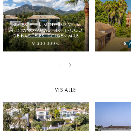
MAJESTETISK MODERNE VILLA
MED PANORAMAUTSIKT I ROCÍO
DE NAGÜELES, GOLDEN MILE
9 300 000 €
8 
VIS ALLE