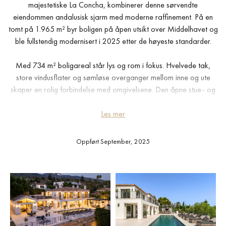
majestetiske La Concha, kombinerer denne sørvendte
eiendommen andalusisk sjarm med moderne raffinement. På en
tomt på 1.965 m² byr boligen på åpen utsikt over Middelhavet og
ble fullstendig modernisert i 2025 etter de høyeste standarder.
Med 734 m² boligareal står lys og rom i fokus. Hvelvede tak,
store vindusflater og sømløse overganger mellom inne og ute
skaper en rolig forbindelse med omgivelsene. Den åpne stue- og
spisestuen sirkler rundt et designer-kjøkken med kjøkkenøy –
hjemmets naturlige midtpunkt. Fem generøse soveromssuiter gir
Les mer
eksklusiv komfort, inkludert en hovedsuite med panoramautsikt,
privat terrasse og walk-in garderobe.
Oppført September, 2025
Underetasjen er innredet for fritid og underholdning, med en
elegant lounge, bar, glasskjeller og biljardbord. To gjestetoaletter
og rikelig oppbevaring fullfører nivået.
Utendørs omkranser 456 m² terrasser et stort saltvannsbasseng,
soldekk, hager og en elegant spiseplass. Bak en port med sikker