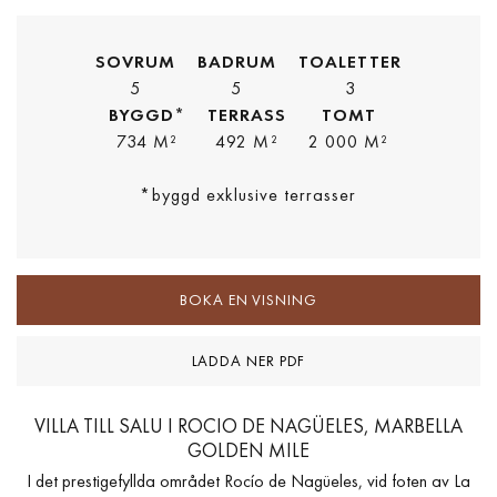
SOVRUM
BADRUM
TOALETTER
5
5
3
BYGGD*
TERRASS
TOMT
734 M²
492 M²
2 000 M²
*byggd exklusive terrasser
BOKA EN VISNING
LADDA NER PDF
VILLA TILL SALU I ROCIO DE NAGÜELES, MARBELLA
GOLDEN MILE
I det prestigefyllda området Rocío de Nagüeles, vid foten av La