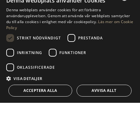
Denna webbplats använder cookies
BEGÄR MER INFORMATION
Denna webbplats använder cookies för att förbättra
ENGLISH
användarupplevelsen. Genom att använda vår webbplats samtycker
du till alla cookies i enlighet med vår cookiepolicy.
Läs mer om Cookie
MEDDELANDE TILL OSS
SPANISH
Policy
GERMAN
STRIKT NÖDVÄNDIGT
PRESTANDA
RUSSIAN
INRIKTNING
FUNKTIONER
NAVIGERING
SAMLING
SWEDISH
Fastigheter
Exklusivt
OKLASSIFICERADE
FRENCH
Guider
Nybyggd
POLISH
VISA DETALJER
KONTAKT
NORWEGIAN
Team
Frontline Beach
ACCEPTERA ALLA
AVVISA ALLT
DUTCH
Blogg
Karriär
KONTAKT