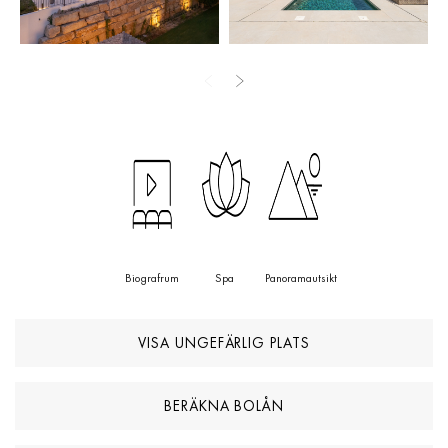
grindar finns en täckt carport med plats för sex fordon.
Genom att förena andalusisk arkitektur med modern design
erbjuder detta inflyttningsklara hem både privatliv, stil och
bekvämlighet — endast minuter från strandklubbar, golfbanor och
Golden Miles bekvämligheter.
Biografrum
Spa
Panoramautsikt
VISA UNGEFÄRLIG PLATS
BERÄKNA BOLÅN