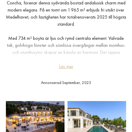
Concha, förenar denna sydvända bostad andalusisk charm med
modern elegans. På en tomt om 1.965 m² erbjuds fri utsikt över
Medelhavet, och fastigheten har totalrenoverats 2025 till högsta
standard.
Med 734 m² boyta är ljus och rymd centrala element. Valvade
tak, golvhöga fönster och sömlösa övergångar mellan inomhus-
och utomhusytor skapar en känsla av harmoni. Det öppna
vardagsrummet med matsal är centrerat kring ett elegant
designkök med köksö — hemmets hjärta. Fem rymliga
Läs mer
sovrumssviter erbjuder komfort, inklusive en huvudsuite med
panoramautsikt, privat terrass och walk-through garderob.
Annonserad September, 2025
Det nedre planet är dedikerat till nöje och avkoppling, med en
stilren lounge, bar, glasad vinkällare och biljardbord. Två
gästtoaletter och gott om förvaring kompletterar denna nivå.
Utomhus omges 456 m² terrasser av en stor saltvattenpool,
soldäck, trädgårdar och en elegant matplats i det fria. Bakom