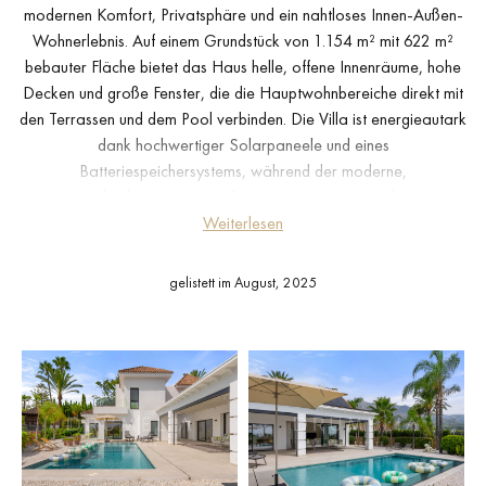
modernen Komfort, Privatsphäre und ein nahtloses Innen-Außen-
Wohnerlebnis. Auf einem Grundstück von 1.154 m² mit 622 m²
bebauter Fläche bietet das Haus helle, offene Innenräume, hohe
Decken und große Fenster, die die Hauptwohnbereiche direkt mit
den Terrassen und dem Pool verbinden. Die Villa ist energieautark
dank hochwertiger Solarpaneele und eines
Batteriespeichersystems, während der moderne,
trockenheitsresistente Garten nur einen minimalen
Wasserverbrauch benötigt.
Weiterlesen
Die Aufteilung umfasst ein großzügiges Wohn- und Esszimmer mit
gelistett im August, 2025
offener Küche und Frühstücksbereich, vier komfortable
Schlafzimmer und vier Badezimmer. Die Küche stammt von
Bulthaup und ist mit Bora- und Gaggenau-Geräten ausgestattet,
was die Verwendung von Premiummarken im gesamten Haus
widerspiegelt. Ergänzt wird das Hauptgebäude durch einen
vielseitigen zusätzlichen Wohn-/Freizeitraum und eine große
private Garage für bis zu vier Autos. Draußen sorgen angelegte
Gärten, weitläufige Terrassen und ein privater Pool für eine