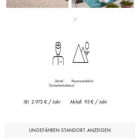
entspannte Atmosphäre zum Wohnen und Bewirten.
Die nach Süden ausgerichtete Villa genießt reichlich natürliches
Licht und angenehme Ausblicke auf die umliegende Grünfläche. Die
Kombination aus funktionalen Räumen, viel Stauraum und direktem
Zugang zu Garten und Pool macht sie zu einer ausgezeichneten
Wahl sowohl als Hauptwohnsitz als auch als Investition.
Die Lage ist ein entscheidender Vorteil: Las Lomas del Marbella
Club befindet sich in der Nähe des Marbella Club und Puente
24std
Panoramablick
Romano, internationaler Schulen, Golfplätze und der Strände der
Sicherheitsdienst
Goldenen Meile. Marbella-Stadt und Puerto Banús sind nur eine
kurze Autofahrt entfernt und bieten Restaurants, Boutiquen und
IBI
2.972 €
/ Jahr
Abfall
93 €
/ Jahr
Dienstleistungen an einer der begehrtesten Adressen der Costa del
Sol.
UNGEFÄHREN STANDORT ANZEIGEN