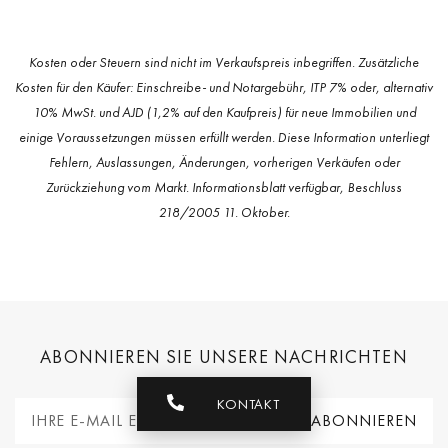
Kosten oder Steuern sind nicht im Verkaufspreis inbegriffen. Zusätzliche
Kosten für den Käufer: Einschreibe- und Notargebühr, ITP 7% oder, alternativ
10% MwSt. und AJD (1,2% auf den Kaufpreis) für neue Immobilien und
×
Diese Webseite verwendet Cookies.
einige Voraussetzungen müssen erfüllt werden. Diese Information unterliegt
Fehlern, Auslassungen, Änderungen, vorherigen Verkäufen oder
Wir verwenden Cookies, um die Benutzerfreundlichkeit unserer
ENGLISH
Website zu verbessern. Durch die weitere Nutzung unserer Webseite
Zurückziehung vom Markt. Informationsblatt verfügbar, Beschluss
stimmen Sie der Verwendung von Cookies gemäß unserer Cookie-
218/2005 11. Oktober.
SPANISH
Richtlinie zu.
Lesen Sie mehr über die Cookie-Richtlinie
GERMAN
UNBEDINGT ERFORDERLICH
PERFORMANCE
RUSSIAN
TARGETING
FUNKTIONALITÄT
SWEDISH
UNKLASSIFIZIERTE
FRENCH
ABONNIEREN SIE UNSERE NACHRICHTEN
POLISH
DETAILS ANZEIGEN
KONTAKT
NORWEGIAN
ALLE AKZEPTIEREN
ALLE ABLEHNEN