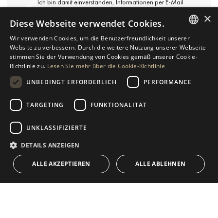
Ich bin damit einverstanden, Informationen per E-Mail
zu erhalten.
×
Diese Webseite verwendet Cookies.
*
Ich akzeptiere die
Datenschutzbestimmungen
.
Wir verwenden Cookies, um die Benutzerfreundlichkeit unserer
ENGLISH
Website zu verbessern. Durch die weitere Nutzung unserer Webseite
stimmen Sie der Verwendung von Cookies gemäß unserer Cookie-
SPANISH
Richtlinie zu.
Lesen Sie mehr über die Cookie-Richtlinie
GERMAN
UNBEDINGT ERFORDERLICH
PERFORMANCE
RUSSIAN
TARGETING
FUNKTIONALITÄT
SWEDISH
UNKLASSIFIZIERTE
FRENCH
ABONNIEREN SIE UNSERE NACHRICHTEN
POLISH
DETAILS ANZEIGEN
KONTAKT
NORWEGIAN
ALLE AKZEPTIEREN
ALLE ABLEHNEN
DUTCH
Ich bin damit einverstanden, Informationen per E-Mail zu erhalten und
akzeptiere die
Datenschutzbestimmungen