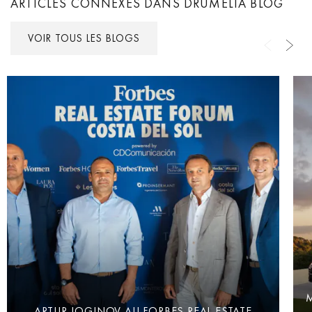
ARTICLES CONNEXES DANS DRUMELIA BLOG
VOIR TOUS LES BLOGS
M
ARTUR LOGINOV AU FORBES REAL ESTATE