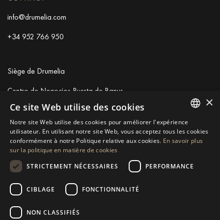
info@drumelia.com
+34 952 766 950
Siège de Drumelia
Centro de Negocios Puerta de Banus
×
Edificio B, Local 11
Ce site Web utilise des cookies
29660 Marbella
Notre site Web utilise des cookies pour améliorer l'expérience
+34 952 766 950
ENGLISH
utilisateur. En utilisant notre site Web, vous acceptez tous les cookies
info@drumelia.com
conformément à notre Politique relative aux cookies.
En savoir plus
SPANISH
sur la politique en matière de cookies
GERMAN
STRICTEMENT NÉCESSAIRES
PERFORMANCE
Linkedin
Instagram
Youtube
RUSSIAN
CIBLAGE
FONCTIONNALITÉ
SWEDISH
© 2026 Drumelia Real Estate.
Conditions d'utilisation
·
Politique
de Cookies
· Construit par
Inmoba
NON CLASSIFIÉS
FRENCH